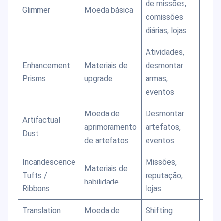
de missões,
fabr
Glimmer
Moeda básica
comissões
comp
diárias, lojas
apri
Atividades,
Enhancement
Materiais de
desmontar
Usad
Prisms
upgrade
armas,
apri
eventos
Moeda de
Desmontar
Usad
Artifactual
aprimoramento
artefatos,
evolu
Dust
de artefatos
eventos
arte
Incandescence
Missões,
Usad
Materiais de
Tufts /
reputação,
evolu
habilidade
Ribbons
lojas
/ hab
Translation
Moeda de
Shifting
Troc