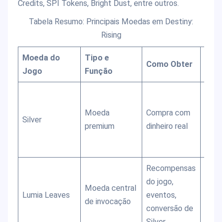
Credits, SPI Tokens, Bright Dust, entre outros.
Tabela Resumo: Principais Moedas em Destiny:
Rising
Moeda do
Tipo e
Uso 
Como Obter
Jogo
Função
Obs
Conv
em L
Moeda
Compra com
Silver
Leav
premium
dinheiro real
em c
e pa
Recompensas
Conv
do jogo,
Moeda central
Bon 
Lumia Leaves
eventos,
de invocação
Char
conversão de
para
Silver