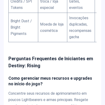
Credits / SPI
troca / loja
Gates,
limi
Tokens
especial
eventos
Invocações
Bright Dust /
Comp
Moeda de loja
duplicadas,
Bright
skins
cosmética
recompensas
Pigments
cosm
gacha
Perguntas Frequentes de Iniciantes em
Destiny: Rising
Como gerenciar meus recursos e upgrades
no início do jogo?
Concentre seus recursos de aprimoramento em
poucos Lightbearers e armas principais. Resgate