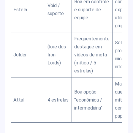
Boa em controle
combos
Void /
Estela
e suporte de
explosiv
suporte
equipe
utilidad
grupo.
Frequentemente
Sólido p
(lore dos
destaque em
progres
Jolder
Iron
vídeos de meta
inicial e
Lords)
(mítico / 5
intermedi
estrelas)
Mais for
Boa opção
que algu
Attal
4 estrelas
“econômica /
míticos
intermediária”
certos
papéis.