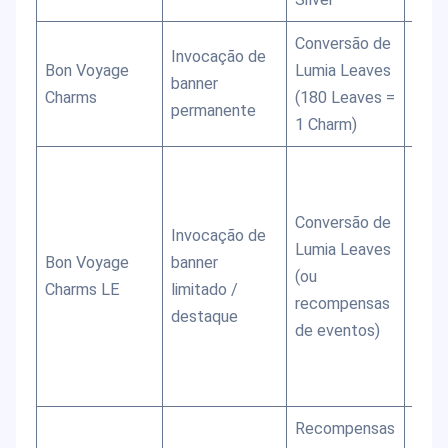
Conversão de
Invocação de
Usad
Bon Voyage
Lumia Leaves
banner
bann
Charms
(180 Leaves =
permanente
perm
1 Charm)
Tick
gach
Conversão de
bann
Invocação de
Lumia Leaves
limit
Bon Voyage
banner
(ou
obtid
Charms LE
limitado /
recompensas
Leav
destaque
de eventos)
ou p
Shop
Pre
Recompensas
Usad