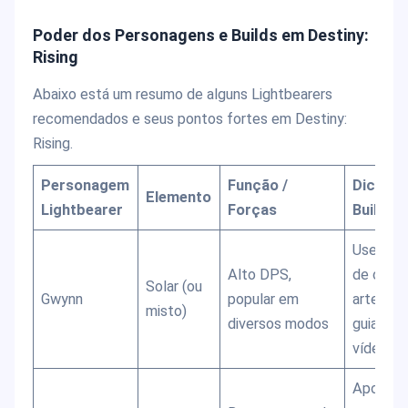
Poder dos Personagens e Builds em Destiny:
Rising
Abaixo está um resumo de alguns Lightbearers
recomendados e seus pontos fortes em Destiny:
Rising.
Personagem
Função /
Dicas d
Elemento
Lightbearer
Forças
Build
Use sine
Alto DPS,
de crític
Solar (ou
Gwynn
popular em
artefato
misto)
diversos modos
guia em
vídeo.
Apoia