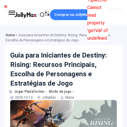
Ir
Cannot
para
read
Comprar na JollyMax
o
property
conteúdo
'getVal' of
Home
>
Guia para Iniciantes de Destiny: Rising: Recursos Principais,
undefined
Escolha de Personagens e Estratégias de Jogo
Guia para Iniciantes de Destiny:
Rising: Recursos Principais,
Escolha de Personagens e
Estratégias de Jogo
Jogar Plataforma
Modo de jogo
2025-10-13
JollyMax
Maria