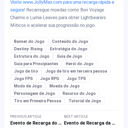
Visite www.JollyMax.com para uma recarga rápida e
segura
! Recarregue moedas como Bon Voyage
Charms e Lumia Leaves para obter Lightbearers
Míticos e acelerar sua progressão no jogo.
Banner do Jogo
Conteúdo do Jogo
Destiny: Rising
Estratégia do Jogo
Estrutura do Jogo
Guia de Jogo
Guia para Principiantes
Herói do Jogo
Jogo de tiro
Jogo de tiro em terceira pessoa
Jogo FPS
Jogo RPG
Jogo TPS
Modo de Jogo
Moeda do Jogo
Personagem de Jogo
Recurso do Jogo
Tiro em Primeira Pessoa
Tutorial de Jogo
PREVIOUS ARTICLE
NEXT ARTICLE
Evento de Recarga do MLBB para as Skins M6 da Joy & Beatrix & Recompensas de Jogo da ONIC Philippines
Evento de Recarga da Maiden Athena e Recompensas de Jogo em Saint Seiya: Legend of Justice