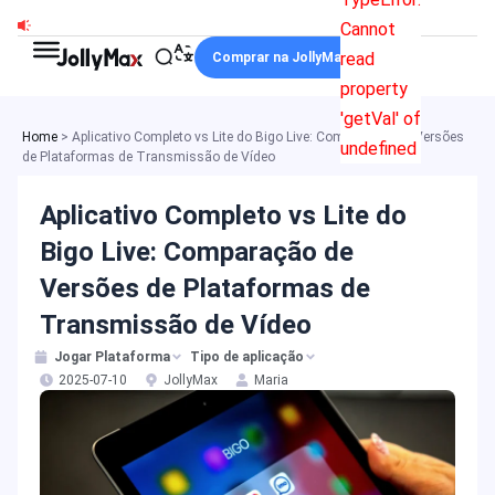
Ir
Cannot
para
read
Comprar na JollyMax
o
property
conteúdo
'getVal' of
Home
>
Aplicativo Completo vs Lite do Bigo Live: Comparação de Versões
undefined
de Plataformas de Transmissão de Vídeo
Aplicativo Completo vs Lite do
Bigo Live: Comparação de
Versões de Plataformas de
Transmissão de Vídeo
Jogar Plataforma
Tipo de aplicação
2025-07-10
JollyMax
Maria