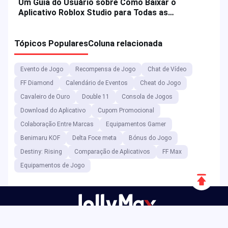
Um Guia do Usuário sobre Como Baixar o
Aplicativo Roblox Studio para Todas as
Plataformas
Tópicos Populares
Coluna relacionada
Evento de Jogo
Recompensa de Jogo
Chat de Vídeo
FF Diamond
Calendário de Eventos
Cheat do Jogo
Cavaleiro de Ouro
Double 11
Consola de Jogos
Download do Aplicativo
Cupom Promocional
Colaboração Entre Marcas
Equipamentos Gamer
Benimaru KOF
Delta Foce meta
Bónus do Jogo
Destiny: Rising
Comparação de Aplicativos
FF Max
Equipamentos de Jogo
Rolar
para
cima
Como plataforma de entretenimento digital, a JollyMax vende