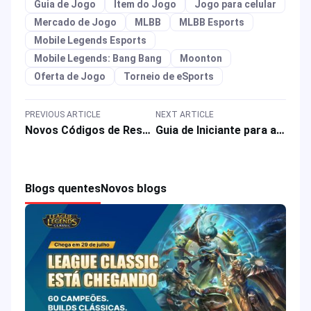
Guia de Jogo
Item do Jogo
Jogo para celular
Mercado de Jogo
MLBB
MLBB Esports
Mobile Legends Esports
Mobile Legends: Bang Bang
Moonton
Oferta de Jogo
Torneio de eSports
PREVIOUS ARTICLE
NEXT ARTICLE
Novos Códigos de Resgate de Delta Force para Março de 2026 e Como Usar
Guia de Iniciante para a Estratégia de Fantasia de Wartune Ultra em 2026
Blogs quentes
Novos blogs