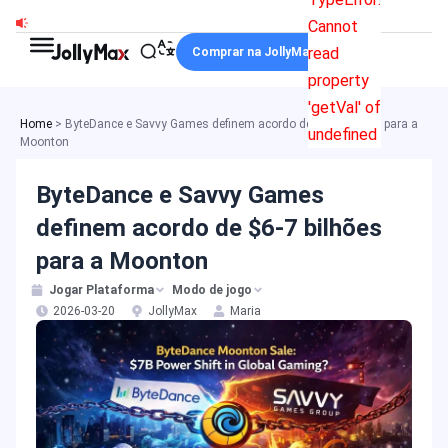
Ir
Cannot
para
read
Comprar na JollyMax
o
property
conteúdo
'getVal' of
Home
>
ByteDance e Savvy Games definem acordo de $6-7 bilhões para a
undefined
Moonton
ByteDance e Savvy Games
definem acordo de $6-7 bilhões
para a Moonton
Jogar Plataforma
Modo de jogo
2026-03-20
JollyMax
Maria