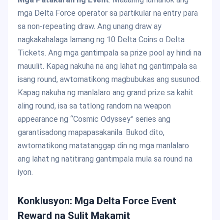
mga Delta Force operator sa partikular na entry para
sa non-repeating draw. Ang unang draw ay
nagkakahalaga lamang ng 10 Delta Coins o Delta
Tickets. Ang mga gantimpala sa prize pool ay hindi na
mauulit. Kapag nakuha na ang lahat ng gantimpala sa
isang round, awtomatikong magbubukas ang susunod.
Kapag nakuha ng manlalaro ang grand prize sa kahit
aling round, isa sa tatlong random na weapon
appearance ng “Cosmic Odyssey” series ang
garantisadong mapapasakanila. Bukod dito,
awtomatikong matatanggap din ng mga manlalaro
ang lahat ng natitirang gantimpala mula sa round na
iyon.
Konklusyon: Mga Delta Force Event
Reward na Sulit Makamit