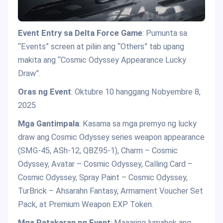
Event Entry sa Delta Force Game
: Pumunta sa
“Events” screen at piliin ang “Others” tab upang
makita ang “Cosmic Odyssey Appearance Lucky
Draw”.
Oras ng Event
: Oktubre 10 hanggang Nobyembre 8,
2025
Mga Gantimpala
: Kasama sa mga premyo ng lucky
draw ang Cosmic Odyssey series weapon appearance
(SMG-45, ASh-12, QBZ95-1), Charm – Cosmic
Odyssey, Avatar – Cosmic Odyssey, Calling Card –
Cosmic Odyssey, Spray Paint – Cosmic Odyssey,
TurBrick – Ahsarahn Fantasy, Armament Voucher Set
Pack, at Premium Weapon EXP Token.
Mga Patakaran ng Event
: Maaaring lumahok ang