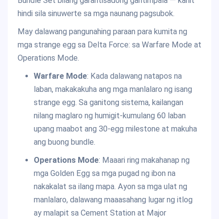
Bundle Set bilang garantisadong gantimpala — kahit
hindi sila sinuwerte sa mga naunang pagsubok.
May dalawang pangunahing paraan para kumita ng
mga strange egg sa Delta Force: sa Warfare Mode at
Operations Mode.
Warfare Mode
: Kada dalawang natapos na
laban, makakakuha ang mga manlalaro ng isang
strange egg. Sa ganitong sistema, kailangan
nilang maglaro ng humigit-kumulang 60 laban
upang maabot ang 30-egg milestone at makuha
ang buong bundle.
Operations Mode
: Maaari ring makahanap ng
mga Golden Egg sa mga pugad ng ibon na
nakakalat sa ilang mapa. Ayon sa mga ulat ng
manlalaro, dalawang maaasahang lugar ng itlog
ay malapit sa Cement Station at Major