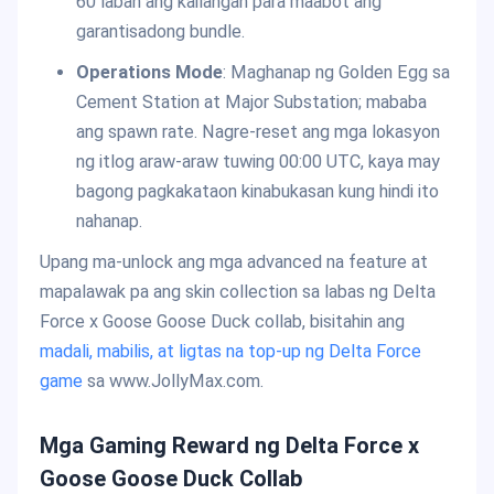
60 laban ang kailangan para maabot ang
garantisadong bundle.
Operations Mode
: Maghanap ng Golden Egg sa
Cement Station at Major Substation; mababa
ang spawn rate. Nagre-reset ang mga lokasyon
ng itlog araw-araw tuwing 00:00 UTC, kaya may
bagong pagkakataon kinabukasan kung hindi ito
nahanap.
Upang ma-unlock ang mga advanced na feature at
mapalawak pa ang skin collection sa labas ng Delta
Force x Goose Goose Duck collab, bisitahin ang
madali, mabilis, at ligtas na top-up ng Delta Force
game
sa www.JollyMax.com.
Mga Gaming Reward ng Delta Force x
Goose Goose Duck Collab