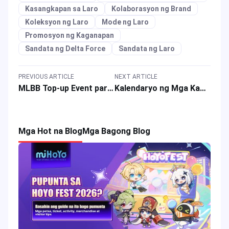
Kasangkapan sa Laro
Kolaborasyon ng Brand
Koleksyon ng Laro
Mode ng Laro
Promosyon ng Kaganapan
Sandata ng Delta Force
Sandata ng Laro
PREVIOUS ARTICLE
NEXT ARTICLE
MLBB Top-up Event para sa M6 Skins nina Joy at Beatrix at ONIC Philippines Gaming Rewards
Kalendaryo ng Mga Kaganapan ng Mobile Legends: Bang Bang para sa Nobyembre 2025 na may Mga Espesyal na Alok
Mga Hot na Blog
Mga Bagong Blog