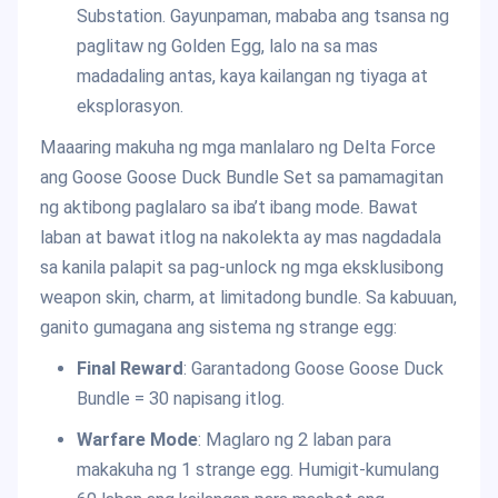
Substation. Gayunpaman, mababa ang tsansa ng
paglitaw ng Golden Egg, lalo na sa mas
madadaling antas, kaya kailangan ng tiyaga at
eksplorasyon.
Maaaring makuha ng mga manlalaro ng Delta Force
ang Goose Goose Duck Bundle Set sa pamamagitan
ng aktibong paglalaro sa iba’t ibang mode. Bawat
laban at bawat itlog na nakolekta ay mas nagdadala
sa kanila palapit sa pag-unlock ng mga eksklusibong
weapon skin, charm, at limitadong bundle. Sa kabuuan,
ganito gumagana ang sistema ng strange egg:
Final Reward
: Garantadong Goose Goose Duck
Bundle = 30 napisang itlog.
Warfare Mode
: Maglaro ng 2 laban para
makakuha ng 1 strange egg. Humigit-kumulang