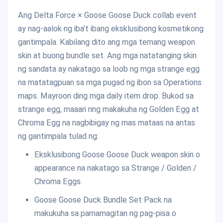
Ang Delta Force × Goose Goose Duck collab event
ay nag-aalok ng iba’t ibang eksklusibong kosmetikong
gantimpala. Kabilang dito ang mga temang weapon
skin at buong bundle set. Ang mga natatanging skin
ng sandata ay nakatago sa loob ng mga strange egg
na matatagpuan sa mga pugad ng ibon sa Operations
maps. Mayroon ding mga daily item drop. Bukod sa
strange egg, maaari ring makakuha ng Golden Egg at
Chroma Egg na nagbibigay ng mas mataas na antas
ng gantimpala tulad ng:
Eksklusibong Goose Goose Duck weapon skin o
appearance na nakatago sa Strange / Golden /
Chroma Eggs.
Goose Goose Duck Bundle Set Pack na
makukuha sa pamamagitan ng pag-pisa o