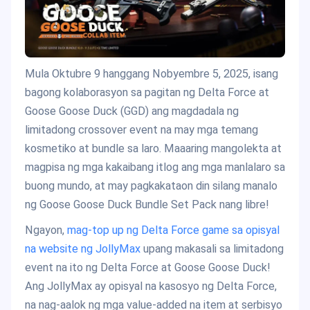
Mula Oktubre 9 hanggang Nobyembre 5, 2025, isang
bagong kolaborasyon sa pagitan ng Delta Force at
Goose Goose Duck (GGD) ang magdadala ng
limitadong crossover event na may mga temang
kosmetiko at bundle sa laro. Maaaring mangolekta at
magpisa ng mga kakaibang itlog ang mga manlalaro sa
buong mundo, at may pagkakataon din silang manalo
ng Goose Goose Duck Bundle Set Pack nang libre!
Ngayon,
mag-top up ng Delta Force game sa opisyal
na website ng JollyMax
upang makasali sa limitadong
event na ito ng Delta Force at Goose Goose Duck!
Ang JollyMax ay opisyal na kasosyo ng Delta Force,
na nag-aalok ng mga value-added na item at serbisyo