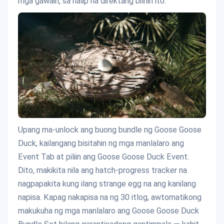
mga gawain, sa halip na direktang bilhin ito.
Upang ma-unlock ang buong bundle ng Goose Goose
Duck, kailangang bisitahin ng mga manlalaro ang
Event Tab at piliin ang Goose Goose Duck Event.
Dito, makikita nila ang hatch-progress tracker na
nagpapakita kung ilang strange egg na ang kanilang
napisa. Kapag nakapisa na ng 30 itlog, awtomatikong
makukuha ng mga manlalaro ang Goose Goose Duck