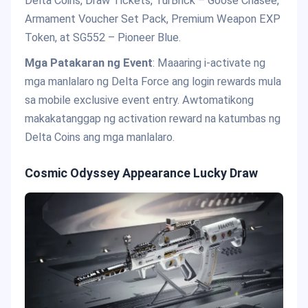
Delta Coins, Draw Tickets, TurBrick – Goose Chasee,
Armament Voucher Set Pack, Premium Weapon EXP
Token, at SG552 – Pioneer Blue.
Mga Patakaran ng Event
: Maaaring i-activate ng
mga manlalaro ng Delta Force ang login rewards mula
sa mobile exclusive event entry. Awtomatikong
makakatanggap ng activation reward na katumbas ng
Delta Coins ang mga manlalaro.
Cosmic Odyssey Appearance Lucky Draw