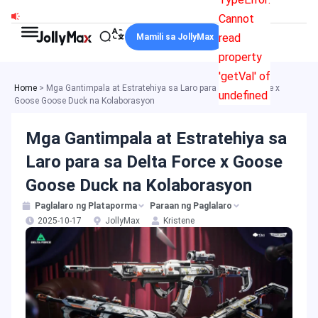
Skip
Cannot
to
read
Mamili sa JollyMax
content
property
'getVal' of
Home
>
Mga Gantimpala at Estratehiya sa Laro para sa Delta Force x
undefined
Goose Goose Duck na Kolaborasyon
Mga Gantimpala at Estratehiya sa
Laro para sa Delta Force x Goose
Goose Duck na Kolaborasyon
Paglalaro ng Plataporma
Paraan ng Paglalaro
2025-10-17
JollyMax
Kristene