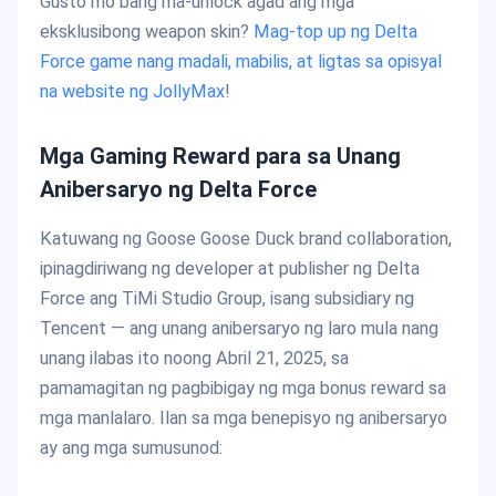
Gusto mo bang ma-unlock agad ang mga
eksklusibong weapon skin?
Mag-top up ng Delta
Force game nang madali, mabilis, at ligtas sa opisyal
na website ng JollyMax
!
Mga Gaming Reward para sa Unang
Anibersaryo ng Delta Force
Katuwang ng Goose Goose Duck brand collaboration,
ipinagdiriwang ng developer at publisher ng Delta
Force ang TiMi Studio Group, isang subsidiary ng
Tencent — ang unang anibersaryo ng laro mula nang
unang ilabas ito noong Abril 21, 2025, sa
pamamagitan ng pagbibigay ng mga bonus reward sa
mga manlalaro. Ilan sa mga benepisyo ng anibersaryo
ay ang mga sumusunod: