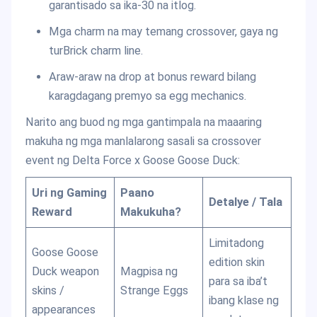
garantisado sa ika-30 na itlog.
Mga charm na may temang crossover, gaya ng
turBrick charm line.
Araw-araw na drop at bonus reward bilang
karagdagang premyo sa egg mechanics.
Narito ang buod ng mga gantimpala na maaaring
makuha ng mga manlalarong sasali sa crossover
event ng Delta Force x Goose Goose Duck:
Uri ng Gaming
Paano
Detalye / Tala
Reward
Makukuha?
Limitadong
Goose Goose
edition skin
Duck weapon
Magpisa ng
para sa iba’t
skins /
Strange Eggs
ibang klase ng
appearances