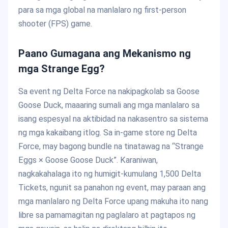
para sa mga global na manlalaro ng first-person
shooter (FPS) game.
Paano Gumagana ang Mekanismo ng
mga Strange Egg?
Sa event ng Delta Force na nakipagkolab sa Goose
Goose Duck, maaaring sumali ang mga manlalaro sa
isang espesyal na aktibidad na nakasentro sa sistema
ng mga kakaibang itlog. Sa in-game store ng Delta
Force, may bagong bundle na tinatawag na “Strange
Eggs × Goose Goose Duck”. Karaniwan,
nagkakahalaga ito ng humigit-kumulang 1,500 Delta
Tickets, ngunit sa panahon ng event, may paraan ang
mga manlalaro ng Delta Force upang makuha ito nang
libre sa pamamagitan ng paglalaro at pagtapos ng