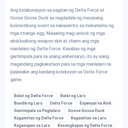
Ang kolaborasyon sa pagitan ng Delta Force at
Goose Goose Duck ay nagdadala ng masayang
kosmetikong event na nakasentro sa mekanismo ng
mga strange egg. Maaaring mag-unlock ng mga
eksklusibong weapon skin at charm ang mga
manlalaro ng Delta Force. Kasabay ng mga
gantimpala para sa unang anibersaryo, ito ay isang
magandang pagkakataon para sa mga manlalaro na
palawakin ang kanilang koleksyon sa Delta Force
game.
Balat ng Delta Force
Balat ng Laro
Bundle ng Laro
Delta Force
Espesyal na Alok
Gantimpala sa Paglalaro
Goose Goose Duck
Kagamitan ng Delta Force
Kagamitan sa Laro
Kaganapan sa Laro
Kasangkapan ng Delta Force