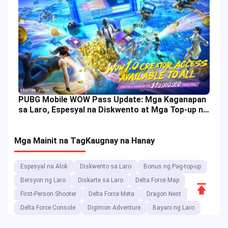
PUBG Mobile WOW Pass Update: Mga Kaganapan
sa Laro, Espesyal na Diskwento at Mga Top-up na
Alok
Mga Mainit na Tag
Kaugnay na Hanay
Espesyal na Alok
Diskwento sa Laro
Bonus ng Pag-top-up
Bersyon ng Laro
Diskarte sa Laro
Delta Force Map
Scroll
First-Person Shooter
Delta Force Meta
Dragon Nest
to
Delta Force Console
Digimon Adventure
Bayani ng Laro
Top
Delta Force
Diskwento sa Kaganapan
Dragon Nest Class