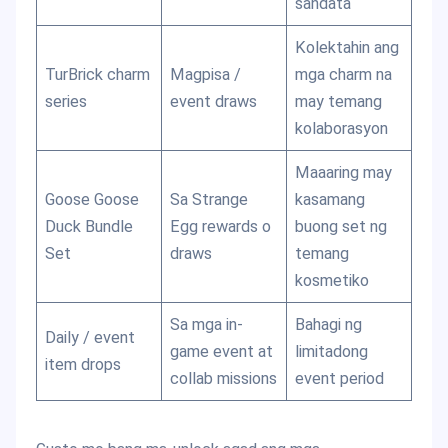
sandata
Kolektahin ang
TurBrick charm
Magpisa /
mga charm na
series
event draws
may temang
kolaborasyon
Maaaring may
Goose Goose
Sa Strange
kasamang
Duck Bundle
Egg rewards o
buong set ng
Set
draws
temang
kosmetiko
Sa mga in-
Bahagi ng
Daily / event
game event at
limitadong
item drops
collab missions
event period