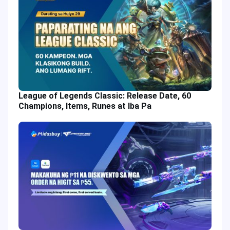
League of Legends Classic: Release Date, 60
Champions, Items, Runes at Iba Pa