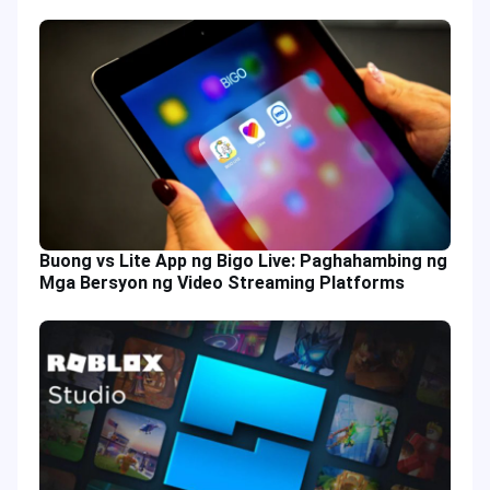
Buong vs Lite App ng Bigo Live: Paghahambing ng
Mga Bersyon ng Video Streaming Platforms