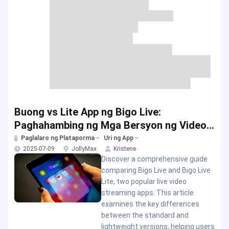
Buong vs Lite App ng Bigo Live:
Paghahambing ng Mga Bersyon ng Video
Streaming Platforms
Paglalaro ng Plataporma
Uri ng App
2025-07-09
JollyMax
Kristene
Discover a comprehensive guide
comparing Bigo Live and Bigo Live
Lite, two popular live video
streaming apps. This article
examines the key differences
between the standard and
lightweight versions, helping users