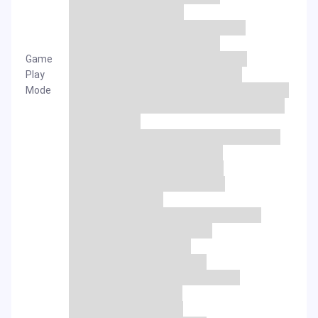
Game
Play
Mode