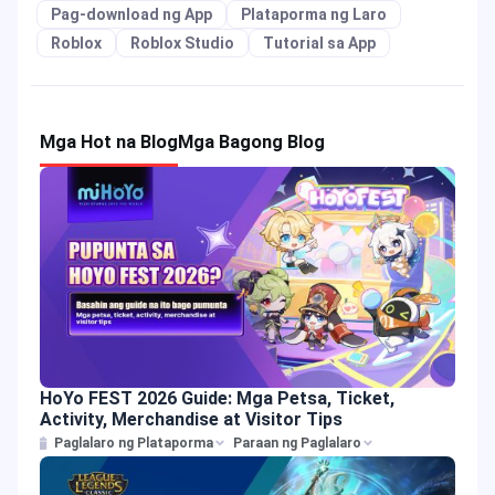
Pag-download ng App
Plataporma ng Laro
Roblox
Roblox Studio
Tutorial sa App
Mga Hot na Blog
Mga Bagong Blog
HoYo FEST 2026 Guide: Mga Petsa, Ticket,
Activity, Merchandise at Visitor Tips
Paglalaro ng Plataporma
Paraan ng Paglalaro