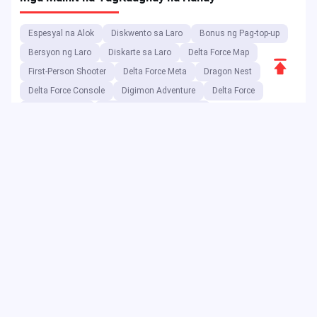
Espesyal na Alok
Diskwento sa Laro
Bonus ng Pag-top-up
Bersyon ng Laro
Diskarte sa Laro
Delta Force Map
Scroll
First-Person Shooter
Delta Force Meta
Dragon Nest
to
Delta Force Console
Digimon Adventure
Delta Force
Top
Bayani ng Laro
Diskwento sa Kaganapan
Dragon Nest Class
Delta Force Code
Double 11
Diskwento sa Voucher
Delta Foce meta
Code ng Voucher
Bilang isang digital entertainment platform, ang JollyMax ay
nagbebenta ng mga value-added na item para sa mga
nangungunang kumpanya ng app at laro sa pinakamagandang
presyo na may madali at ligtas na access. Ang JollyMax blog ay
naglalabas ng mga online na update, kaganapan, promosyon,
review, walkthrough, ulat sa mga pandaigdigang manlalaro at user.