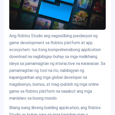
Ang Roblox Studio ang nagsisilbing pundasyon ng
game development sa Roblox platform at app
ecosystem. Isa itong komprehensibong application
download na nagbibigay-buhay sa mga malikhaing
ideya sa pamamagitan ng interactive na karanasan. Sa
pamamagitan ng tool na ito, nabibigyan ng
kapangyarihan ang mga global developer na
magdisenyo, bumuo, at mag-publish ng mga online
game sa Roblox platform na naaabot ang mga
manlalaro sa buong mundo.
Bilang isang libreng building application, ang Roblox
Studio ay bukas para sa mga baguhan man o