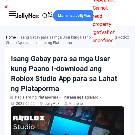
Skip
Cannot
to
read
Mamili sa JollyMax
content
property
'getVal' of
Home
>
Isang Gabay para sa mga User kung Paano I-download ang Roblox
undefined
Studio App para sa Lahat ng Plataporma
Isang Gabay para sa mga User
kung Paano I-download ang
Roblox Studio App para sa Lahat
ng Plataporma
Paglalaro ng Plataporma
Paraan ng Paglalaro
2025-06-02
JollyMax
Kristene