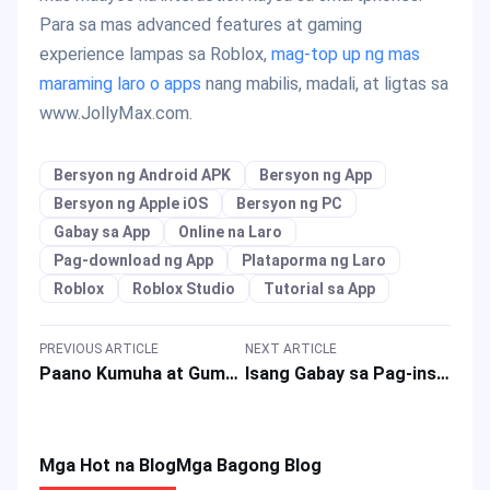
Para sa mas advanced features at gaming
experience lampas sa Roblox,
mag-top up ng mas
maraming laro o apps
nang mabilis, madali, at ligtas sa
www.JollyMax.com.
Bersyon ng Android APK
Bersyon ng App
Bersyon ng Apple iOS
Bersyon ng PC
Gabay sa App
Online na Laro
Pag-download ng App
Plataporma ng Laro
Roblox
Roblox Studio
Tutorial sa App
PREVIOUS ARTICLE
NEXT ARTICLE
Paano Kumuha at Gumamit ng Robux para sa Roblox Platform at mga Laro sa 2025?
Isang Gabay sa Pag-install ng Roblox para sa PC, Mobile, at mga Game Console
Mga Hot na Blog
Mga Bagong Blog