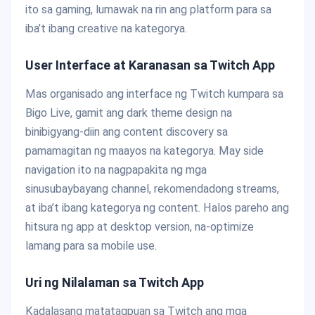
ito sa gaming, lumawak na rin ang platform para sa
iba’t ibang creative na kategorya.
User Interface at Karanasan sa Twitch App
Mas organisado ang interface ng Twitch kumpara sa
Bigo Live, gamit ang dark theme design na
binibigyang-diin ang content discovery sa
pamamagitan ng maayos na kategorya. May side
navigation ito na nagpapakita ng mga
sinusubaybayang channel, rekomendadong streams,
at iba’t ibang kategorya ng content. Halos pareho ang
hitsura ng app at desktop version, na-optimize
lamang para sa mobile use.
Uri ng Nilalaman sa Twitch App
Kadalasang matatagpuan sa Twitch ang mga