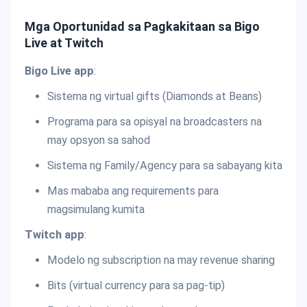
Mga Oportunidad sa Pagkakitaan sa Bigo
Live at Twitch
Bigo Live app
:
Sistema ng virtual gifts (Diamonds at Beans)
Programa para sa opisyal na broadcasters na
may opsyon sa sahod
Sistema ng Family/Agency para sa sabayang kita
Mas mababa ang requirements para
magsimulang kumita
Twitch app
:
Modelo ng subscription na may revenue sharing
Bits (virtual currency para sa pag-tip)