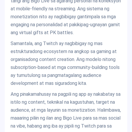
tangi ang Bigo Live sa agarang personal na koneksyon
at mobile-friendly na streaming. Ang sistema ng
monetization nito ay nagbibigay gantimpala sa mga
engaging na personalidad at pakikipag-ugnayan gamit
ang virtual gifts at PK battles.
Samantala, ang Twitch ay nagbibigay ng mas
estrukturadong ecosystem na angkop sa gaming at
organisadong content creation. Ang modelo nitong
subscription-based at mga community-building tools
ay tumutulong sa pangmatagalang audience
development at mas siguradong kita.
Ang pinakamahusay na pagpili ng app ay nakabatay sa
istilo ng content, teknikal na kagustuhan, target na
audience, at mga layunin sa monetization. Halimbawa,
maaaring piliin ng ilan ang Bigo Live para sa mas social
na vibe, habang ang iba ay pipili ng Twitch para sa