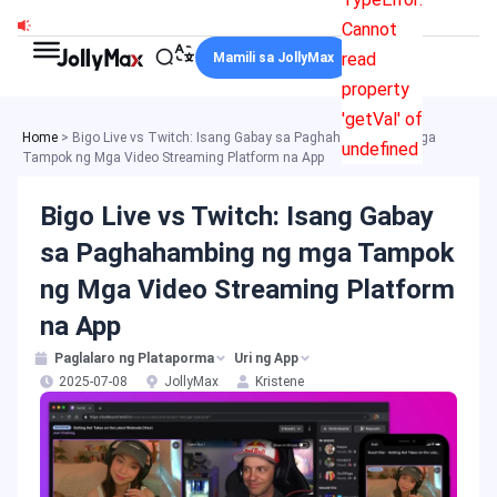
Skip
Cannot
to
read
Mamili sa JollyMax
content
property
'getVal' of
Home
>
Bigo Live vs Twitch: Isang Gabay sa Paghahambing ng mga
undefined
Tampok ng Mga Video Streaming Platform na App
Bigo Live vs Twitch: Isang Gabay
sa Paghahambing ng mga Tampok
ng Mga Video Streaming Platform
na App
Paglalaro ng Plataporma
Uri ng App
2025-07-08
JollyMax
Kristene