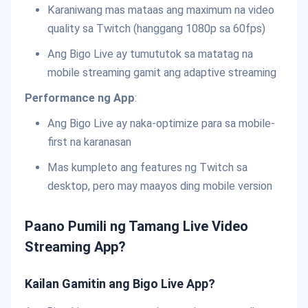
Karaniwang mas mataas ang maximum na video
quality sa Twitch (hanggang 1080p sa 60fps)
Ang Bigo Live ay tumututok sa matatag na
mobile streaming gamit ang adaptive streaming
Performance ng App
:
Ang Bigo Live ay naka-optimize para sa mobile-
first na karanasan
Mas kumpleto ang features ng Twitch sa
desktop, pero may maayos ding mobile version
Paano Pumili ng Tamang Live Video
Streaming App?
Kailan Gamitin ang Bigo Live App?