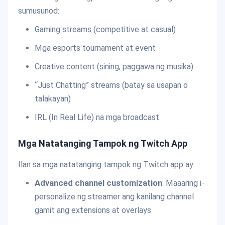
sumusunod:
Gaming streams (competitive at casual)
Mga esports tournament at event
Creative content (sining, paggawa ng musika)
“Just Chatting” streams (batay sa usapan o
talakayan)
IRL (In Real Life) na mga broadcast
Mga Natatanging Tampok ng Twitch App
Ilan sa mga natatanging tampok ng Twitch app ay:
Advanced channel customization
: Maaaring i-
personalize ng streamer ang kanilang channel
gamit ang extensions at overlays