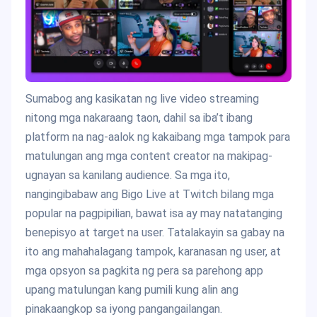
Sumabog ang kasikatan ng live video streaming
nitong mga nakaraang taon, dahil sa iba’t ibang
platform na nag-aalok ng kakaibang mga tampok para
matulungan ang mga content creator na makipag-
ugnayan sa kanilang audience. Sa mga ito,
nangingibabaw ang Bigo Live at Twitch bilang mga
popular na pagpipilian, bawat isa ay may natatanging
benepisyo at target na user. Tatalakayin sa gabay na
ito ang mahahalagang tampok, karanasan ng user, at
mga opsyon sa pagkita ng pera sa parehong app
upang matulungan kang pumili kung alin ang
pinakaangkop sa iyong pangangailangan.