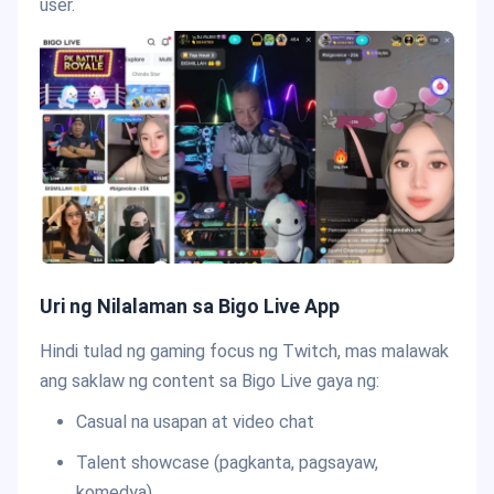
user.
Uri ng Nilalaman sa Bigo Live App
Hindi tulad ng gaming focus ng Twitch, mas malawak
ang saklaw ng content sa Bigo Live gaya ng:
Casual na usapan at video chat
Talent showcase (pagkanta, pagsayaw,
komedya)