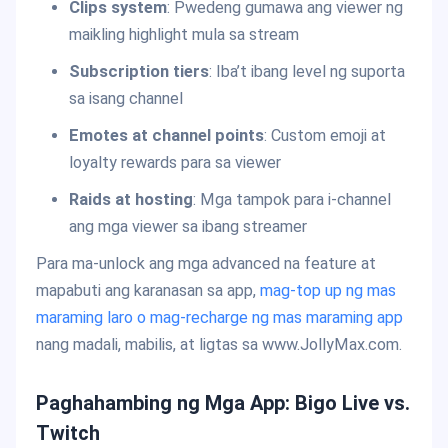
Clips system
: Pwedeng gumawa ang viewer ng
maikling highlight mula sa stream
Subscription tiers
: Iba’t ibang level ng suporta
sa isang channel
Emotes at channel points
: Custom emoji at
loyalty rewards para sa viewer
Raids at hosting
: Mga tampok para i-channel
ang mga viewer sa ibang streamer
Para ma-unlock ang mga advanced na feature at
mapabuti ang karanasan sa app,
mag-top up ng mas
maraming laro o mag-recharge ng mas maraming app
nang madali, mabilis, at ligtas sa www.JollyMax.com.
Paghahambing ng Mga App: Bigo Live vs.
Twitch