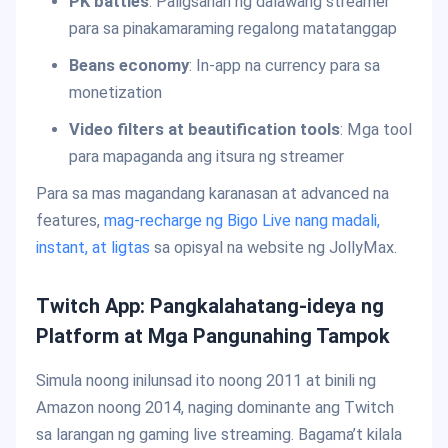
PK battles
: Paligsahan ng dalawang streamer
para sa pinakamaraming regalong matatanggap
Beans economy
: In-app na currency para sa
monetization
Video filters at beautification tools
: Mga tool
para mapaganda ang itsura ng streamer
Para sa mas magandang karanasan at advanced na
features,
mag-recharge ng Bigo Live nang madali,
instant, at ligtas
sa opisyal na website ng JollyMax.
Twitch App: Pangkalahatang-ideya ng
Platform at Mga Pangunahing Tampok
Simula noong inilunsad ito noong 2011 at binili ng
Amazon noong 2014, naging dominante ang Twitch
sa larangan ng gaming live streaming. Bagama’t kilala