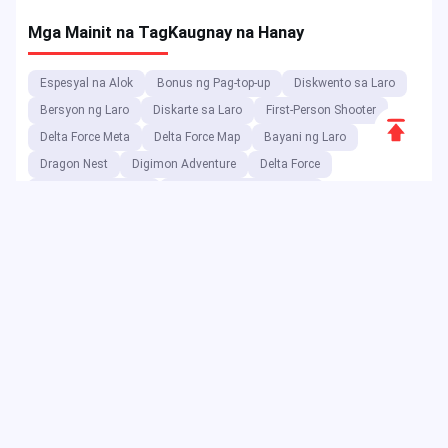
Mga Mainit na Tag
Kaugnay na Hanay
Espesyal na Alok
Bonus ng Pag-top-up
Diskwento sa Laro
Bersyon ng Laro
Diskarte sa Laro
First-Person Shooter
Scroll
Delta Force Meta
Delta Force Map
Bayani ng Laro
to
Dragon Nest
Digimon Adventure
Delta Force
Top
Delta Force Console
Diskwento sa Kaganapan
Dragon Nest Class
Code ng Voucher
Double 11
Delta Foce meta
Delta Force Code
Diskwento sa Voucher
Bilang isang digital entertainment platform, ang JollyMax ay
nagbebenta ng mga value-added na item para sa mga
nangungunang kumpanya ng app at laro sa pinakamagandang
presyo na may madali at ligtas na access. Ang JollyMax blog ay
naglalabas ng mga online na update, kaganapan, promosyon,