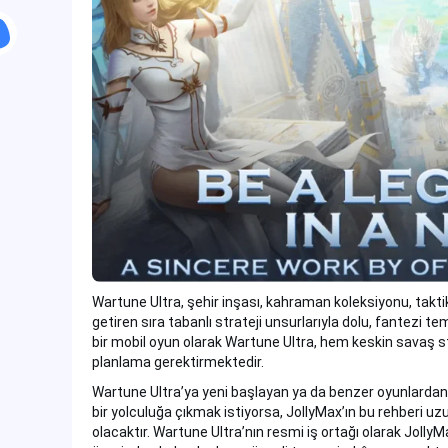
Wartune Ultra, şehir inşası, kahraman koleksiyonu, takti
getiren sıra tabanlı strateji unsurlarıyla dolu, fantezi 
bir mobil oyun olarak Wartune Ultra, hem keskin savaş str
planlama gerektirmektedir.
Wartune Ultra’ya yeni başlayan ya da benzer oyunlardan 
bir yolculuğa çıkmak istiyorsa, JollyMax’ın bu rehberi u
olacaktır. Wartune Ultra’nın resmi iş ortağı olarak Jolly