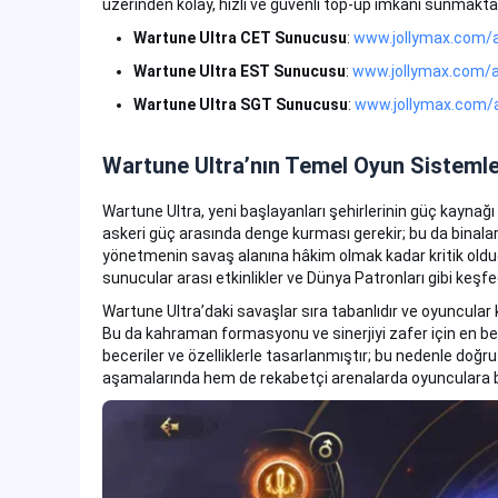
üzerinden kolay, hızlı ve güvenli top-up imkânı sunmakta
Wartune Ultra CET Sunucusu
:
www.jollymax.com/a
Wartune Ultra EST Sunucusu
:
www.jollymax.com/a
Wartune Ultra SGT Sunucusu
:
www.jollymax.com/a
Wartune Ultra’nın Temel Oyun Sistemle
Wartune Ultra, yeni başlayanları şehirlerinin güç kaynağı
askeri güç arasında denge kurması gerekir; bu da binala
yönetmenin savaş alanına hâkim olmak kadar kritik olduğ
sunucular arası etkinlikler ve Dünya Patronları gibi keş
Wartune Ultra’daki savaşlar sıra tabanlıdır ve oyuncula
Bu da kahraman formasyonu ve sinerjiyi zafer için en bel
beceriler ve özelliklerle tasarlanmıştır; bu nedenle d
aşamalarında hem de rekabetçi arenalarda oyunculara b