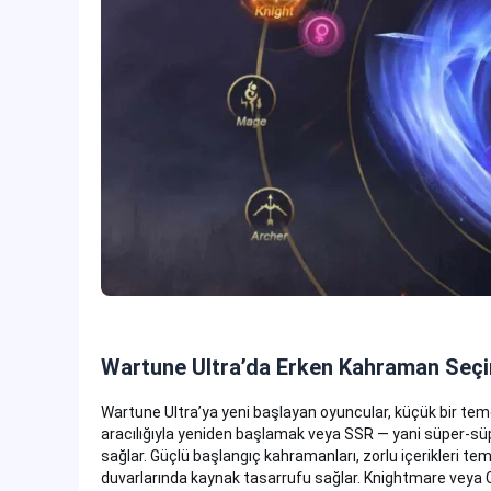
Wartune Ultra’da Erken Kahraman Seçimi
Wartune Ultra’ya yeni başlayan oyuncular, küçük bir tem
aracılığıyla yeniden başlamak veya SSR — yani süper-sü
sağlar. Güçlü başlangıç kahramanları, zorlu içerikleri te
duvarlarında kaynak tasarrufu sağlar. Knightmare veya C