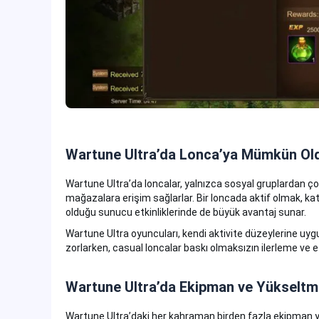
Wartune Ultra’da Lonca’ya Mümkün Old
Wartune Ultra’da loncalar, yalnızca sosyal gruplardan çok
mağazalara erişim sağlarlar. Bir loncada aktif olmak, 
olduğu sunucu etkinliklerinde de büyük avantaj sunar.
Wartune Ultra oyuncuları, kendi aktivite düzeylerine uygu
zorlarken, casual loncalar baskı olmaksızın ilerleme ve et
Wartune Ultra’da Ekipman ve Yükseltm
Wartune Ultra’daki her kahraman birden fazla ekipman yuva