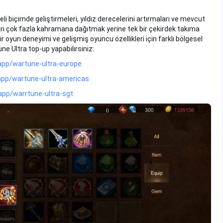
li biçimde geliştirmeleri, yıldız derecelerini artırmaları ve mevcut
rı çok fazla kahramana dağıtmak yerine tek bir çekirdek takıma
bir oyun deneyimi ve gelişmiş oyuncu özellikleri için farklı bölgesel
e Ultra top-up yapabilirsiniz:
pp/wartune-ultra-europe
pp/wartune-ultra-americas
pp/warrtune-ultra-sgt