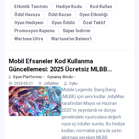
Etkinlik Tanıtımı
Hediye Kodu
Kod Kullan
Ödül Havuzu
Ödül Kazan
Oyun Etkinliği
Oyun Hediyesi
Oyun Ödülü
Özel Teklif
Promosyon Kuponu
Süper İndirim
Wartune Ultra
Wartune'un Balens'i
Mobil Efsaneler Kod Kullanma
Güncellemesi: 2025 Ücretsiz MLBB
Elmasları, Kostümleri ve İndirimleri
Oyun Platformu
Oynanış Modu
2025-05-21
JollyMax
Oyku
Mobile Legends: Bang Bang
(MLBB) için yeni kodlar JollyMax
tarafından Mayıs ve Haziran
2025’te yayınlandı ve dünya
genelindeki oyunculara değerli
oyun içi ödüller sundu. Bu hediye
kodları, normalde para ile satın
alınması gereken MLBB