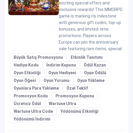
exciting special offers and
exclusive rewards! This MMORPG
game is marking its milestone
with generous gift codes, top-up
bonuses, and limited-time
promotions. Players across
Europe can join the anniversary
sale featuring rare items, special
Büyük Satış Promosyonu
Etkinlik Tanıtımı
Hediye Kodu
İndirim Kuponu
Ödül Kazan
Oyun Etkinliği
Oyun Hediyesi
Oyun Ödülü
Oyun Öğesi
Oyun Yorumu
Oyun Yükleme
Oyunlara Para Yükleme
Özel Teklif
Promosyon Kodu
Promosyon Kuponu
Ücretsiz Ödül
Wartune Ultra
Wartune Ultra Code
Yıldönümü Etkinliği
Yıldönümü İndirimi