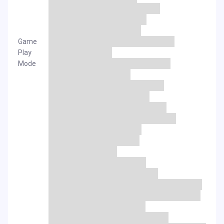
Game
Play
Mode