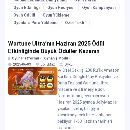
Mobile Legends: Bang Bang
Oyun Derisi
Oyun Etkinliği
Oyun Hediyesi
Oyun Kampanyası
Oyun Ödülü
Oyun Yükleme
Oyunlara Para Yükleme
Özel Teklif
Wartune Ultra’nın Haziran 2025 Ödül
Etkinliğinde Büyük Ödüller Kazanın
Oyun Platformu
Oynanış Modu
2025-06-03
JollyMax
Oyku
🔥 Özel Çekiliş: 200 R$’lik Amazon
Kartları, Google Play Bakiyeleri ve
Daha Fazlası! Wartune Ultra,
macera ve stratejiyle dolu
fantastik bir çevrim içi oyun.
Haziran 2025 ayında JollyMax ile
yapılan özel iş birliğiyle
kaçırılmayacak bir etkinlik seni
bekliyor! 1-30 Haziran tarihleri
arasında