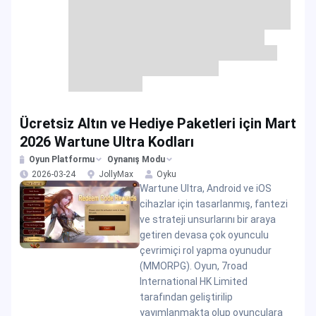
Ücretsiz Altın ve Hediye Paketleri için Mart
2026 Wartune Ultra Kodları
Oyun Platformu
Oynanış Modu
2026-03-24
JollyMax
Oyku
Wartune Ultra, Android ve iOS
cihazlar için tasarlanmış, fantezi
ve strateji unsurlarını bir araya
getiren devasa çok oyunculu
çevrimiçi rol yapma oyunudur
(MMORPG). Oyun, 7road
International HK Limited
tarafından geliştirilip
yayımlanmakta olup oyunculara