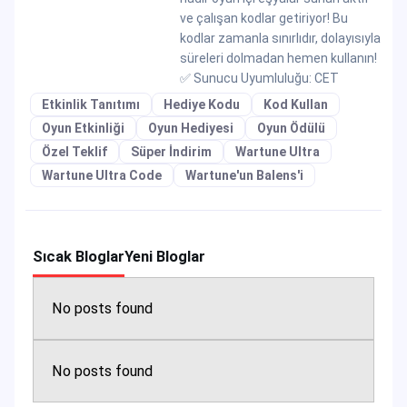
ve çalışan kodlar getiriyor! Bu
kodlar zamanla sınırlıdır, dolayısıyla
süreleri dolmadan hemen kullanın!
✅ Sunucu Uyumluluğu: CET
Etkinlik Tanıtımı
Hediye Kodu
Kod Kullan
Oyun Etkinliği
Oyun Hediyesi
Oyun Ödülü
Özel Teklif
Süper İndirim
Wartune Ultra
Wartune Ultra Code
Wartune'un Balens'i
Sıcak Bloglar
Yeni Bloglar
No posts found
No posts found