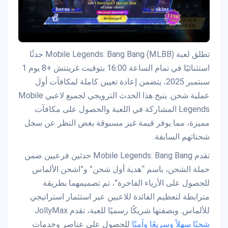
تطلق لعبة Mobile Legends: Bang Bang (MLBB) حدثًا
استثنائيًا في تمام الساعة 16:00 بتوقيت غرينتش +8 يوم 1
سبتمبر 2025، يتضمن إعادة تعيين كاملة لمكافآت أول
عملية شحن. يتيح هذا الحدث الترويجي لجميع لاعبي Mobile
Legends المشاركة في اللعبة والحصول على مكافآت
مميزة، مما يوفر قيمة غير مسبوقة بغض النظر عن سجل
شحناتهم السابقة.
تقدم Mobile Legends: Bang Bang حدثين فرعيين ضمن
حملة الشحن، باسم “هدية أول شحن” و”اشحن الألماس
للحصول على الأزياء الفاخرة”، تم تصميمهما بطريقة
مترابطة لتعظيم الفائدة للاعبين عبر استثمار استراتيجي
للألماس. وبصفتها شريكًا رسميًا للعبة، تقدم JollyMax
شحنًا سهلاً وسريعًا وآمنًا
للحصول على عناصر وخدمات