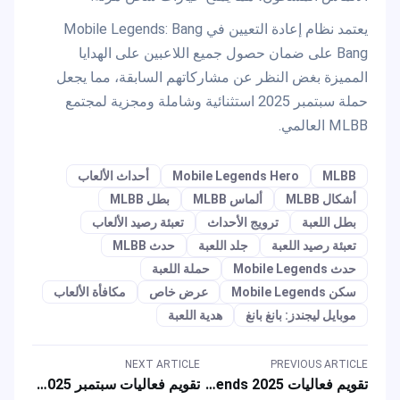
يعتمد نظام إعادة التعيين في Mobile Legends: Bang
Bang على ضمان حصول جميع اللاعبين على الهدايا
المميزة بغض النظر عن مشاركاتهم السابقة، مما يجعل
حملة سبتمبر 2025 استثنائية وشاملة ومجزية لمجتمع
MLBB العالمي.
MLBB
Mobile Legends Hero
أحداث الألعاب
أشكال MLBB
ألماس MLBB
بطل MLBB
بطل اللعبة
ترويج الأحداث
تعبئة رصيد الألعاب
تعبئة رصيد اللعبة
جلد اللعبة
حدث MLBB
حدث Mobile Legends
حملة اللعبة
سكن Mobile Legends
عرض خاص
مكافأة الألعاب
موبايل ليجندز: بانغ بانغ
هدية اللعبة
NEXT ARTICLE
PREVIOUS ARTICLE
تقويم فعاليات Mobile Legends 2025: جوائز وأزياء MLBB لشهر يونيو
تقويم فعاليات سبتمبر 2025 في Mobile Legends: Bang Bang: فعاليات MLBB والمكافآت