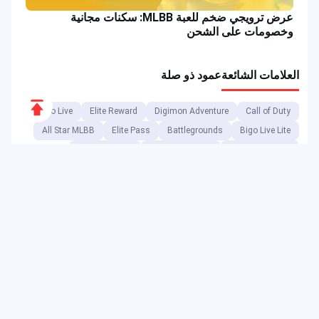
عرض ترويجي ضخم للعبة MLBB: سكنات مجانية
وخصومات على الشحن
العلامات الشائعة
عمود ذو صلة
Scroll
Bigo Live
Elite Reward
Digimon Adventure
Call of Duty
to
All Star MLBB
Elite Pass
Battlegrounds
Bigo Live Lite
Top
Aspirant Draw
Free Fire Reward
Free Fire Banner
Free Fire Token
Battle Game
MLBB
موبايل ليجندز: بانغ بانغ
Mobile Legends Diamond
ONIC Esports
SpongeBob
أحداث الألعاب
PUBG Mobile UC
بصفتها منصة ترفيه رقمية، تبيع JollyMax منتجات ذات قيمة مضافة لأفضل
شركات التطبيقات والألعاب بأفضل الأسعار وبطريقة سهلة وآمنة. ينشر
مدونة JollyMax تحديثات عبر الإنترنت وأحداث وعروض ترويجية ومراجعات