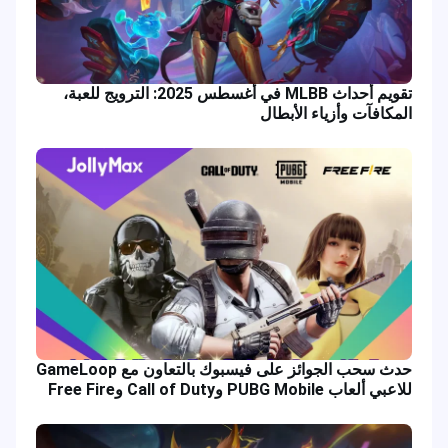
تقويم أحداث MLBB في أغسطس 2025: الترويج للعبة،
المكافآت وأزياء الأبطال
حدث سحب الجوائز على فيسبوك بالتعاون مع GameLoop
للاعبي ألعاب PUBG Mobile وCall of Duty وFree Fire