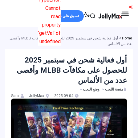
خطي
Cannot
لى
read
تسوق على جولي ماكس
لمحتوى
property
'getVal' of
Home
>
أول فعالية شحن في سبتمبر 2025 للحصول على مكافآت MLBB وأقصى
undefined
عدد من الألماس
أول فعالية شحن في سبتمبر 2025
للحصول على مكافآت MLBB وأقصى
عدد من الألماس
منصة اللعب
وضع اللعب
Sara
JollyMax
2025-09-04