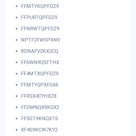
FFMTYKQPFDZ9
FFPURTQPFDZ9
FFNRWTQPFDZ9
NPTF2FWSPXN9
RDNAFV2KX2CQ
FF6WN9QSFTHX
FF4MTXQPFDZ9
FFMTYQPXFGX6
FFRSX4CYHXZ8
FFDMNQX9KGX2
FFSGT9KNQXT6
XF4S9KCW7KY2