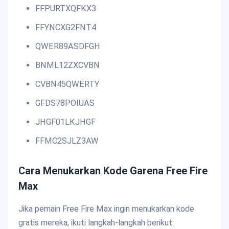
FFPURTXQFKX3
FFYNCXG2FNT4
QWER89ASDFGH
BNML12ZXCVBN
CVBN45QWERTY
GFDS78POIUAS
JHGF01LKJHGF
FFMC2SJLZ3AW
Cara Menukarkan Kode Garena Free Fire
Max
Jika pemain Free Fire Max ingin menukarkan kode
gratis mereka, ikuti langkah-langkah berikut: