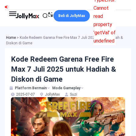
Lewati
Cannot
ke
read
Beli di JollyMax
konten
property
'getVal' of
Home
>
Kode Redeem Garena Free Fire Max 7 Juli 2025 untuk Hadiah &
undefined
Diskon di Game
Kode Redeem Garena Free Fire
Max 7 Juli 2025 untuk Hadiah &
Diskon di Game
Platform Bermain
Mode Gameplay
2025-07-07
JollyMax
Suzi