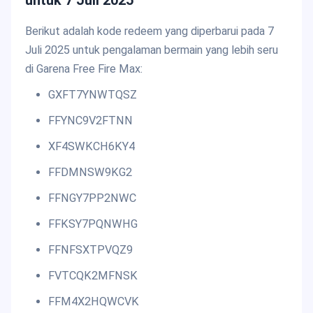
untuk 7 Juli 2025
Berikut adalah kode redeem yang diperbarui pada 7
Juli 2025 untuk pengalaman bermain yang lebih seru
di Garena Free Fire Max:
GXFT7YNWTQSZ
FFYNC9V2FTNN
XF4SWKCH6KY4
FFDMNSW9KG2
FFNGY7PP2NWC
FFKSY7PQNWHG
FFNFSXTPVQZ9
FVTCQK2MFNSK
FFM4X2HQWCVK