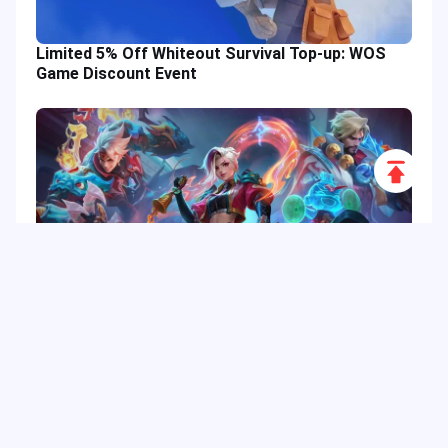
Limited 5% Off Whiteout Survival Top-up: WOS
Game Discount Event
Scroll
to
Top
Kalender Acara MLBB Agustus 2025: Promosi
Game, Hadiah & Skin Hero
Tag Populer
Kolom Terkait