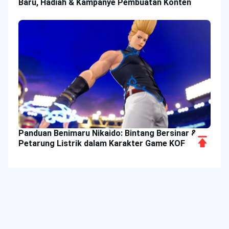
Baru, Hadiah & Kampanye Pembuatan Konten
Panduan Benimaru Nikaido: Bintang Bersinar &
Scroll
Petarung Listrik dalam Karakter Game KOF
to
Top
Tag Populer
Kolom Terkait
Acara Game
Penawaran Spesial
Diskon Khusus
Bigo Live
Digimon Adventure
Dragon Nest
Daftar Peringkat Teratas
Delta Force Meta
Blood Strike