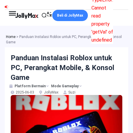
Lewati
Cannot
ke
read
Beli di JollyMax
konten
property
'getVal' of
Home
>
Panduan Instalasi Roblox untuk PC, Perangkat Mobile, & Konsol
undefined
Game
Panduan Instalasi Roblox untuk
PC, Perangkat Mobile, & Konsol
Game
Platform Bermain
Mode Gameplay
2025-06-03
JollyMax
Suzi