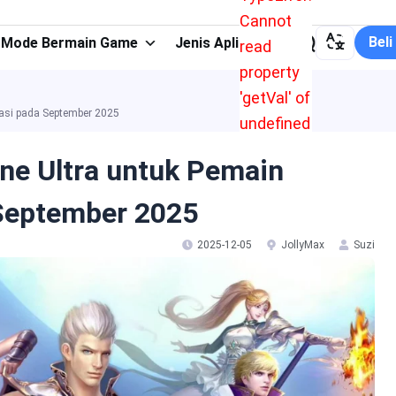
Cannot
Beli
Mode Bermain Game
Jenis Aplikasi
read
property
'getVal' of
asi pada September 2025
undefined
ne Ultra untuk Pemain
September 2025
2025-12-05
JollyMax
Suzi