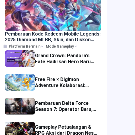
Pembaruan Kode Redeem Mobile Legends:
2025 Diamond MLBB, Skin, dan Diskon
Gratis
Platform Bermain
Mode Gameplay
Grand Crown: Pandora’s
Fate Hadirkan Hero Baru
Alice & Jessica Bersama
Panduan Permainan
Free Fire × Digimon
Adventure Kolaborasi:
Pembaruan & Acara
Bertema
Pembaruan Delta Force
Season 7: Operator Baru,
Map Permainan & Senjata
Baru
Gameplay Petualangan &
RPG Aksi dari Dragon Nest: