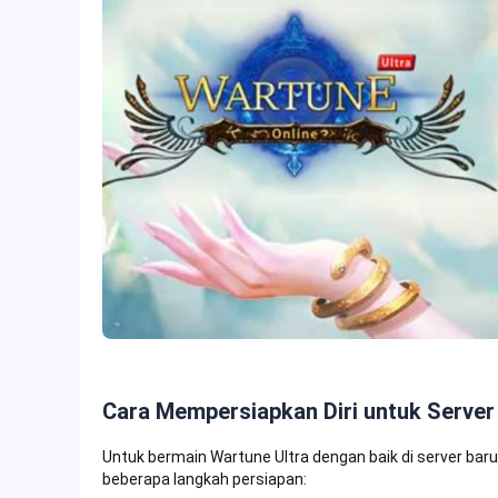
Cara Mempersiapkan Diri untuk Server
Untuk bermain Wartune Ultra dengan baik di server bar
beberapa langkah persiapan: