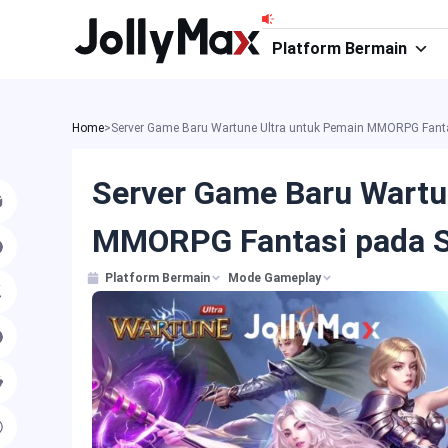
Lewati
ke
Platform Bermain
konten
Home
>
Server Game Baru Wartune Ultra untuk Pemain MMORPG Fant
Server Game Baru Wartu
MMORPG Fantasi pada 
Platform Bermain
Mode Gameplay