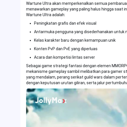
Wartune Ultra akan memperkenalkan semua pembaruan t
menawarkan gameplay yang paling halus hingga saat ini.
Wartune Ultra adalah:
Peningkatan grafis dan efek visual
Antarmuka pengguna yang disederhanakan untuk na
Kelas karakter baru dengan kemampuan unik
Konten PvP dan PvE yang diperluas
Acara dan kompetisi lintas server
Sebagai game strategi fantasi dengan elemen MMORP
mekanisme gameplay sambil melibatkan para gamer str
yang mendalam, perang serikat guild wars dalam pertem
dengan keputusan urutan giliran, serta jalur pertumbu