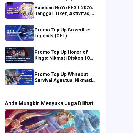
Panduan HoYo FEST 2026:
Tanggal, Tiket, Aktivitas,
Merchandise, dan Tips
Pengunjung
Promo Top Up Crossfire:
Legends (CFL)
Promo Top Up Honor of
Kings: Nikmati Diskon 10%
di Empat Wilayah
Promo Top Up Whiteout
Survival Agustus: Nikmati
Potongan Harga Langsung
Anda Mungkin Menyukai
Juga Dilihat