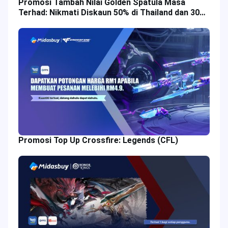
Promosi Tambah Nilai Golden Spatula Masa
Terhad: Nikmati Diskaun 50% di Thailand dan 30%
di Malaysia!
Promosi Top Up Crossfire: Legends (CFL)