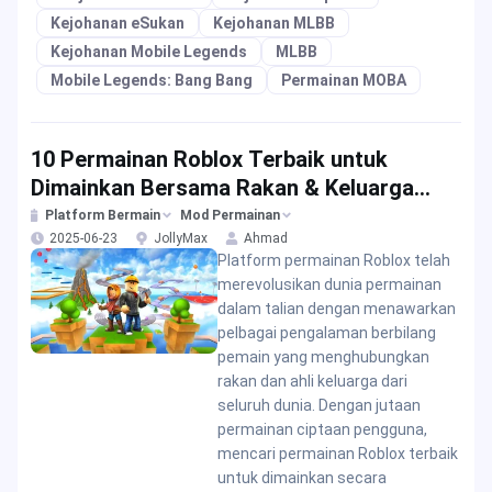
Kejohanan eSukan
Kejohanan MLBB
Kejohanan Mobile Legends
MLBB
Mobile Legends: Bang Bang
Permainan MOBA
10 Permainan Roblox Terbaik untuk
Dimainkan Bersama Rakan & Keluarga
pada Tahun 2025
Platform Bermain
Mod Permainan
2025-06-23
JollyMax
Ahmad
Platform permainan Roblox telah
merevolusikan dunia permainan
dalam talian dengan menawarkan
pelbagai pengalaman berbilang
pemain yang menghubungkan
rakan dan ahli keluarga dari
seluruh dunia. Dengan jutaan
permainan ciptaan pengguna,
mencari permainan Roblox terbaik
untuk dimainkan secara