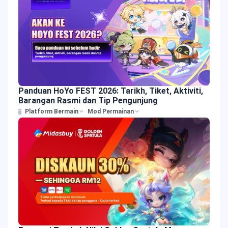
Panduan HoYo FEST 2026: Tarikh, Tiket, Aktiviti,
Barangan Rasmi dan Tip Pengunjung
Platform Bermain
Mod Permainan