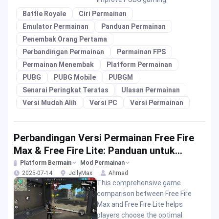
Battle Royale
Ciri Permainan
Emulator Permainan
Panduan Permainan
Penembak Orang Pertama
Perbandingan Permainan
Permainan FPS
Permainan Menembak
Platform Permainan
PUBG
PUBG Mobile
PUBGM
Senarai Peringkat Teratas
Ulasan Permainan
Versi Mudah Alih
Versi PC
Versi Permainan
Perbandingan Versi Permainan Free Fire
Max & Free Fire Lite: Panduan untuk
Pemain
Platform Bermain
Mod Permainan
2025-07-14
JollyMax
Ahmad
This comprehensive game
comparison between Free Fire
Max and Free Fire Lite helps
players choose the optimal