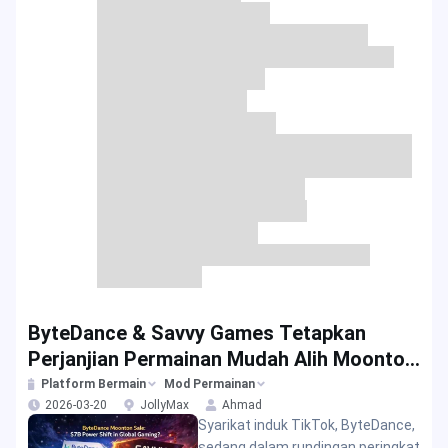
ByteDance & Savvy Games Tetapkan
Perjanjian Permainan Mudah Alih Moonton
Bernilai $6-7 Bilion
Platform Bermain
Mod Permainan
2026-03-20
JollyMax
Ahmad
Syarikat induk TikTok, ByteDance,
sedang dalam rundingan peringkat