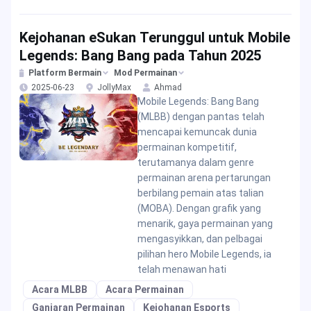
Kejohanan eSukan Terunggul untuk Mobile
Legends: Bang Bang pada Tahun 2025
Platform Bermain
Mod Permainan
2025-06-23
JollyMax
Ahmad
Mobile Legends: Bang Bang
(MLBB) dengan pantas telah
mencapai kemuncak dunia
permainan kompetitif,
terutamanya dalam genre
permainan arena pertarungan
berbilang pemain atas talian
(MOBA). Dengan grafik yang
menarik, gaya permainan yang
mengasyikkan, dan pelbagai
pilihan hero Mobile Legends, ia
telah menawan hati
Acara MLBB
Acara Permainan
Ganjaran Permainan
Kejohanan Esports