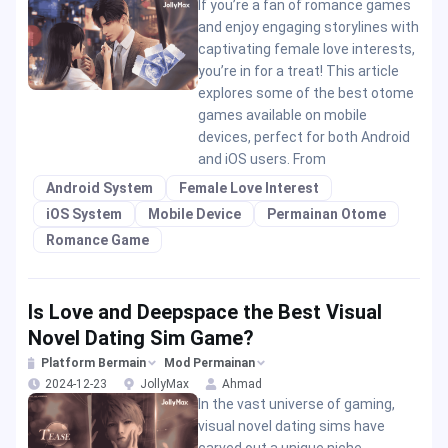
If you’re a fan of romance games
and enjoy engaging storylines with
captivating female love interests,
you’re in for a treat! This article
explores some of the best otome
games available on mobile
devices, perfect for both Android
and iOS users. From
Android System
Female Love Interest
iOS System
Mobile Device
Permainan Otome
Romance Game
Is Love and Deepspace the Best Visual
Novel Dating Sim Game?
Platform Bermain
Mod Permainan
2024-12-23
JollyMax
Ahmad
In the vast universe of gaming,
visual novel dating sims have