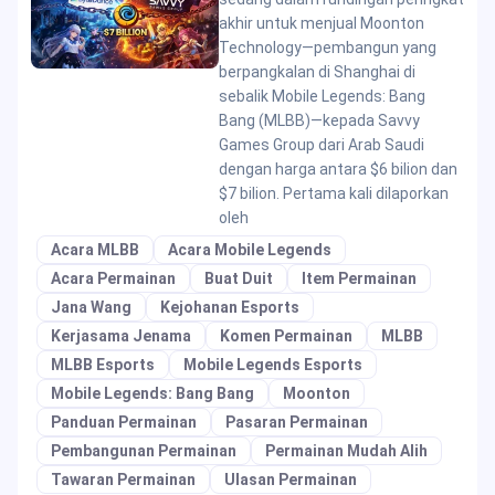
akhir untuk menjual Moonton
Technology—pembangun yang
berpangkalan di Shanghai di
sebalik Mobile Legends: Bang
Bang (MLBB)—kepada Savvy
Games Group dari Arab Saudi
dengan harga antara $6 bilion dan
$7 bilion. Pertama kali dilaporkan
oleh
Acara MLBB
Acara Mobile Legends
Acara Permainan
Buat Duit
Item Permainan
Jana Wang
Kejohanan Esports
Kerjasama Jenama
Komen Permainan
MLBB
MLBB Esports
Mobile Legends Esports
Mobile Legends: Bang Bang
Moonton
Panduan Permainan
Pasaran Permainan
Pembangunan Permainan
Permainan Mudah Alih
Tawaran Permainan
Ulasan Permainan