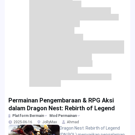
Permainan Pengembaraan & RPG Aksi
dalam Dragon Nest: Rebirth of Legend
Platform Bermain
Mod Permainan
2025-06-16
JollyMax
Ahmad
Dragon Nest: Rebirth of Legend
(DN ROL) menyajikan pengalaman