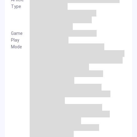
Type
Game
Play
Mode