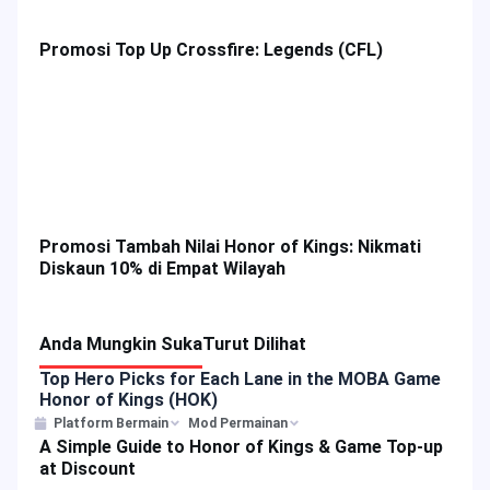
Promosi Top Up Crossfire: Legends (CFL)
Promosi Tambah Nilai Honor of Kings: Nikmati
Diskaun 10% di Empat Wilayah
Anda Mungkin Suka
Turut Dilihat
Top Hero Picks for Each Lane in the MOBA Game
Honor of Kings (HOK)
Platform Bermain
Mod Permainan
A Simple Guide to Honor of Kings & Game Top-up
at Discount