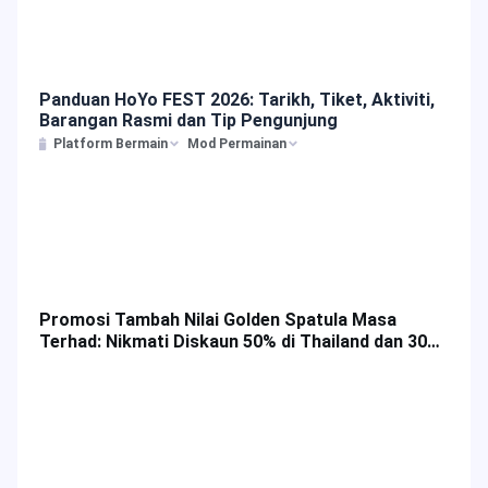
Panduan HoYo FEST 2026: Tarikh, Tiket, Aktiviti,
Barangan Rasmi dan Tip Pengunjung
Platform Bermain
Mod Permainan
Promosi Tambah Nilai Golden Spatula Masa
Terhad: Nikmati Diskaun 50% di Thailand dan 30%
di Malaysia!