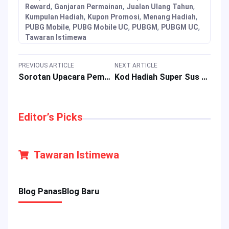
,
,
,
Reward
Ganjaran Permainan
Jualan Ulang Tahun
,
,
,
Kumpulan Hadiah
Kupon Promosi
Menang Hadiah
,
,
,
,
PUBG Mobile
PUBG Mobile UC
PUBGM
PUBGM UC
Tawaran Istimewa
PREVIOUS ARTICLE
NEXT ARTICLE
Sorotan Upacara Pembukaan Kejohanan Dunia M7 MLBB
Kod Hadiah Super Sus untuk Mac 2026 untuk Menebus Ganjaran Permainan
Editor’s Picks
Tawaran Istimewa
Blog Panas
Blog Baru