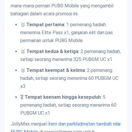
mana-mana pemain PUBG Mobile yang mengambil
bahagian dalam acara promosi ini.
🥇
Tempat pertama
: 1 pemenang hadiah
menerima Elite Pass x1, ganjaran elit dan pas
permainan untuk PUBG Mobile
🥈
Tempat kedua & ketiga
: 2 pemenang hadiah,
setiap seorang menerima 325 PUBGM UC x1
🥉
Tempat keempat & kelima
: 2 pemenang
hadiah, setiap seorang menerima 60 PUBGM UC
x3
🎖️
Tempat keenam hingga kesepuluh
: 5
pemenang hadiah, setiap seorang menerima 60
PUBGM UC x1
JollyMax menjual
item dan perkhidmatan tambah nilai
PUBG Mobile
di www.jollymax.com untuk