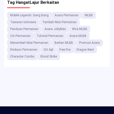
Tag Hangat
Lajur Berkaitan
Mobile Legends: Bang Bang
Acara Permainan
MLBB
Tawaran Istimewa
Tambah Nilai Permainan
Panduan Permainan
Acara JollyMax
Wira MLBB
Ciri Permainan
Tutorial Permainan
Acara MLBB
Menambah Nilai Permainan
Berlian MLBB
Promosi Acara
Diskaun Permainan
Ciri Apl
Free Fire
Dragon Nest
Character Combo
Blood Strike