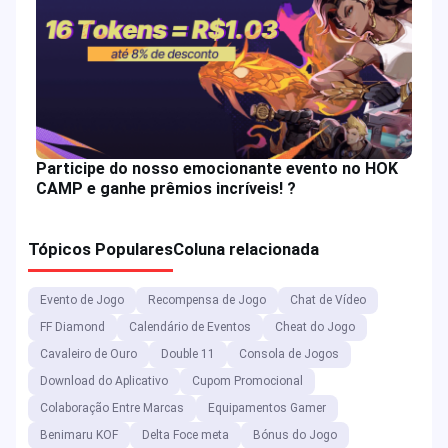
Participe do nosso emocionante evento no HOK
CAMP e ganhe prêmios incríveis! ?
Tópicos Populares
Coluna relacionada
Evento de Jogo
Recompensa de Jogo
Chat de Vídeo
FF Diamond
Calendário de Eventos
Cheat do Jogo
Cavaleiro de Ouro
Double 11
Consola de Jogos
Download do Aplicativo
Cupom Promocional
Colaboração Entre Marcas
Equipamentos Gamer
Benimaru KOF
Delta Foce meta
Bónus do Jogo