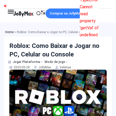
Ir
Cannot
para
read
Comprar na JollyMax
o
property
conteúdo
'getVal' of
Home
>
Roblox: Como Baixar e Jogar no PC, Celular ou Console
undefined
Roblox: Como Baixar e Jogar no
PC, Celular ou Console
Jogar Plataforma
Modo de jogo
2025-05-28
JollyMax
Valeriya