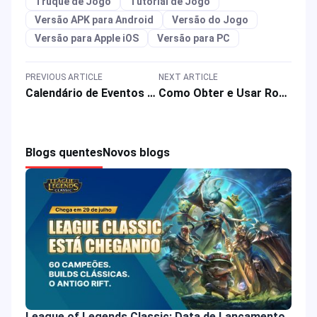
Truque de Jogo
Tutorial de Jogo
Versão APK para Android
Versão do Jogo
Versão para Apple iOS
Versão para PC
PREVIOUS ARTICLE
NEXT ARTICLE
Calendário de Eventos Mobile Legends 2025: Skins e Recompensas de Jogos de Junho do MLBB
Como Obter e Usar Robux na Plataforma e nos Jogos do Roblox em 2025?
Blogs quentes
Novos blogs
League of Legends Classic: Data de Lançamento,