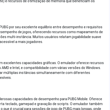
te) e recursos de otimização de memória que beneficiam os
PUBG por seu excelente equilíbrio entre desempenho e requisitos
desempenho de jogos, oferecendo recursos como mapeamento de
ões multi-instância. Muitos usuários relatam jogabilidade suave
cessível a mais jogadores.
 excelentes capacidades gráficas. O emulador oferece recursos
AMD e Intel, e compatibilidade com várias versões do Windows.
ar múltiplas instâncias simultaneamente com diferentes
exíveis.
oderosas capacidades de desempenho para PUBG Mobile. Oferece
orta teclado, gamepad e gravação de scripts. O emulador também
o que é crucial para sessões de jogo de PUBG mais longas, onde