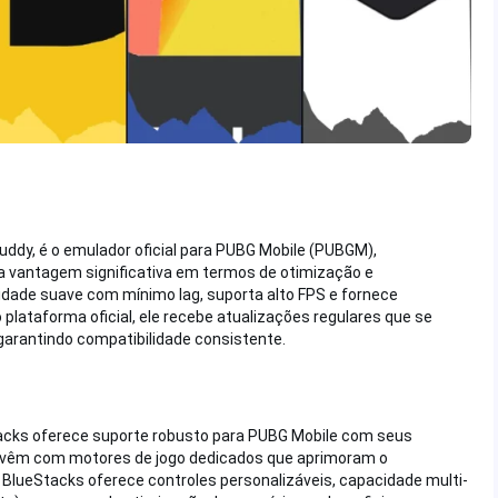
y, é o emulador oficial para PUBG Mobile (PUBGM),
ma vantagem significativa em termos de otimização e
lidade suave com mínimo lag, suporta alto FPS e fornece
ataforma oficial, ele recebe atualizações regulares que se
garantindo compatibilidade consistente.
acks oferece suporte robusto para PUBG Mobile com seus
 vêm com motores de jogo dedicados que aprimoram o
BlueStacks oferece controles personalizáveis, capacidade multi-