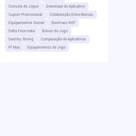
Consola de Jogos
Download do Aplicativo
Cupom Promocional
Colaboração Entre Marcas
Equipamentos Gamer
Benimaru KOF
Delta Foce meta
Bónus do Jogo
Destiny: Rising
Comparação de Aplicativos
FF Max
Equipamentos de Jogo