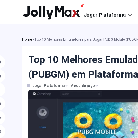
Ir
para
Jogar Plataforma
o
conteúdo
Home
>
Top 10 Melhores Emuladores para Jogar PUBG Mobile (PUBG
Top 10 Melhores Emulad
(PUBGM) em Plataforma
Jogar Plataforma
Modo de jogo