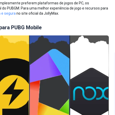
mplesmente preferem plataformas de jogos de PC, os
al do PUBGM. Para uma melhor experiência de jogo e recursos para
a e segura
no site oficial da JollyMax.
para PUBG Mobile