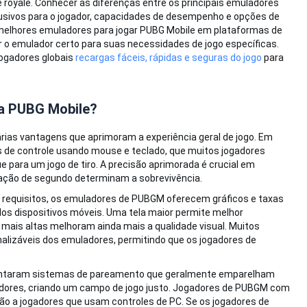
 royale. Conhecer as diferenças entre os principais emuladores
usivos para o jogador, capacidades de desempenho e opções de
 melhores emuladores para jogar PUBG Mobile em plataformas de
 o emulador certo para suas necessidades de jogo específicas.
jogadores globais
recargas fáceis, rápidas e seguras do jogo
para
a PUBG Mobile?
ias vantagens que aprimoram a experiência geral de jogo. Em
s de controle usando mouse e teclado, que muitos jogadores
 para um jogo de tiro. A precisão aprimorada é crucial em
fração de segundo determinam a sobrevivência.
 requisitos, os emuladores de PUBGM oferecem gráficos e taxas
s dispositivos móveis. Uma tela maior permite melhor
s mais altas melhoram ainda mais a qualidade visual. Muitos
lizáveis dos emuladores, permitindo que os jogadores de
entaram sistemas de pareamento que geralmente emparelham
dores, criando um campo de jogo justo. Jogadores de PUBGM com
o a jogadores que usam controles de PC. Se os jogadores de