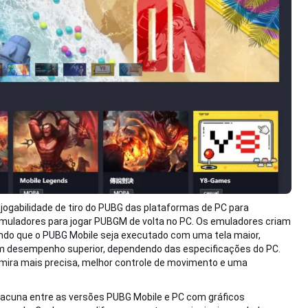
ogabilidade de tiro do PUBG das plataformas de PC para
emuladores para jogar PUBGM de volta no PC. Os emuladores criam
ndo que o PUBG Mobile seja executado com uma tela maior,
um desempenho superior, dependendo das especificações do PC.
 mira mais precisa, melhor controle de movimento e uma
acuna entre as versões PUBG Mobile e PC com gráficos