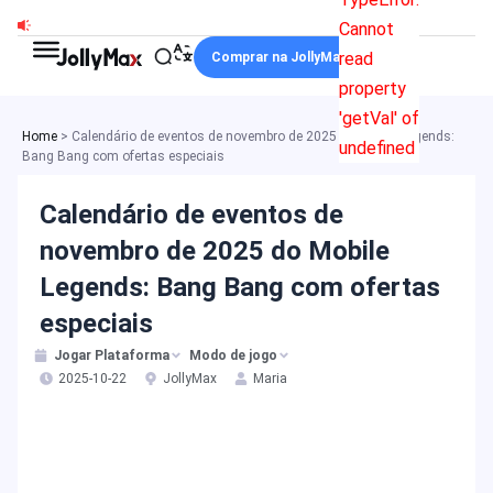
Ir
Cannot
para
read
Comprar na JollyMax
o
property
conteúdo
'getVal' of
Home
>
Calendário de eventos de novembro de 2025 do Mobile Legends:
undefined
Bang Bang com ofertas especiais
Calendário de eventos de
novembro de 2025 do Mobile
Legends: Bang Bang com ofertas
especiais
Jogar Plataforma
Modo de jogo
2025-10-22
JollyMax
Maria