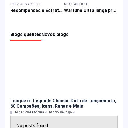
PREVIOUS ARTICLE
NEXT ARTICLE
Recompensas e Estratégias do Jogo para a Colaboração Delta Force x Goose Goose Duck
Wartune Ultra lança promoção de aniversário: pacotes de presentes grátis, oferta relâmpago e recompensas de evento
Blogs quentes
Novos blogs
League of Legends Classic: Data de Lançamento,
60 Campeões, Itens, Runas e Mais
Jogar Plataforma
Modo de jogo
No posts found