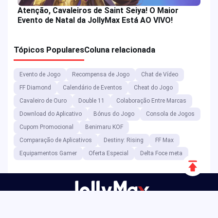
Atenção, Cavaleiros de Saint Seiya! O Maior
Evento de Natal da JollyMax Está AO VIVO!
Tópicos Populares
Coluna relacionada
Evento de Jogo
Recompensa de Jogo
Chat de Vídeo
FF Diamond
Calendário de Eventos
Cheat do Jogo
Cavaleiro de Ouro
Double 11
Colaboração Entre Marcas
Download do Aplicativo
Bónus do Jogo
Consola de Jogos
Cupom Promocional
Benimaru KOF
Comparação de Aplicativos
Destiny: Rising
FF Max
Equipamentos Gamer
Oferta Especial
Delta Foce meta
Rolar
para
cima
Como plataforma de entretenimento digital, a JollyMax vende
itens de valor acrescentado para as principais empresas de