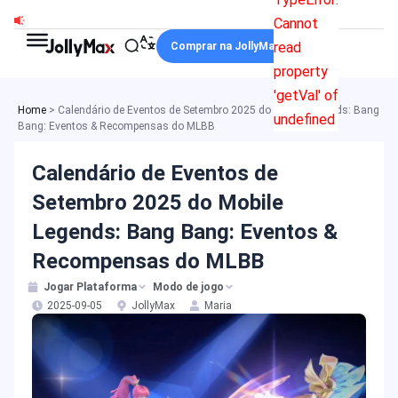
Ir
Cannot
para
read
Comprar na JollyMax
o
property
conteúdo
'getVal' of
Home
>
Calendário de Eventos de Setembro 2025 do Mobile Legends: Bang
undefined
Bang: Eventos & Recompensas do MLBB
Calendário de Eventos de
Setembro 2025 do Mobile
Legends: Bang Bang: Eventos &
Recompensas do MLBB
Jogar Plataforma
Modo de jogo
2025-09-05
JollyMax
Maria