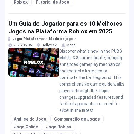
Roblox
Tutorial de Jogo
Um Guia do Jogador para os 10 Melhores
Jogos na Plataforma Roblox em 2025
Jogar Plataforma
Modo de jogo
2025-06-05
JollyMax
Maria
Discover what's new in the PUBG
Mobile 3.8 game update, bringing
enhanced gameplay mechanics
and mental strategies to
dominate the battleground. This
comprehensive game guide walks
players through the major
changes, upgraded features, and
tactical approaches needed to
excel in the latest
Análise do Jogo
Comparação de Jogos
Jogo Online
Jogo Roblox