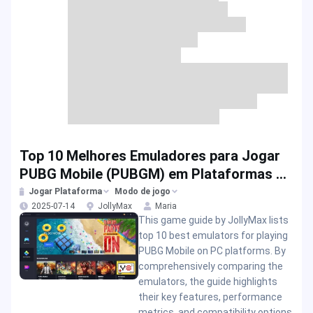
Top 10 Melhores Emuladores para Jogar
PUBG Mobile (PUBGM) em Plataformas de
PC
Jogar Plataforma
Modo de jogo
2025-07-14
JollyMax
Maria
This game guide by JollyMax lists
top 10 best emulators for playing
PUBG Mobile on PC platforms. By
comprehensively comparing the
emulators, the guide highlights
their key features, performance
metrics, and compatibility options