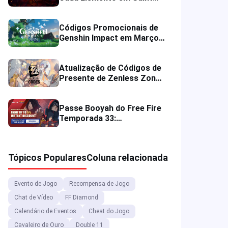
Seiya: Lendas da Justiça
Códigos Promocionais de
Genshin Impact em Março
de 2026 para Itens de
Recompensa
Atualização de Códigos de
Presente de Zenless Zone
Zero em Março de 2026
para Resgatar
Passe Booyah do Free Fire
Temporada 33:
Recompensas, Preço e
Evento Eclipse do Deserto
Tópicos Populares
Coluna relacionada
Evento de Jogo
Recompensa de Jogo
Chat de Vídeo
FF Diamond
Calendário de Eventos
Cheat do Jogo
Cavaleiro de Ouro
Double 11