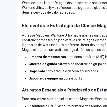
Wartune, para liberar feitiços devastadores e apoiar se
Wartune Ultra, JollyMax oferece aos jogadores globai
itens e serviços de valor agregado.
Elementos e Estratégia da Classe Mag
A classe Mago em Wartune Ultra não é apenas um causa
controlar combates no jogo através de feitiços element
jogadores de Wartune Ultra preferem liberar devastaç
Magos oferecem um estilo de jogo dinâmico que se de
Limpeza de masmorras
com dano em área (AoE) 
Guerras de guilda
através de controle de grupo es
Jogo solo
com ataque e defesa equilibrados
Suporte de equipe
via cura e buffs
Atributos Essenciais e Priorização de Est
Para maximizar o potencial da classe Mago em Wartune 
Inteligência (INT):
Atributo primário dos Magos, a