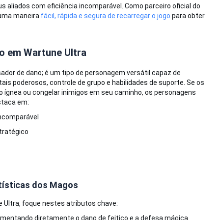
us aliados com eficiência incomparável. Como parceiro oficial do
s uma maneira
fácil, rápida e segura de recarregar o jogo
para obter
o em Wartune Ultra
dor de dano; é um tipo de personagem versátil capaz de
ais poderosos, controle de grupo e habilidades de suporte. Se os
ão ígnea ou congelar inimigos em seu caminho, os personagens
staca em:
incomparável
tratégico
atísticas dos Magos
Ultra, foque nestes atributos chave:
umentando diretamente o dano de feitiço e a defesa mágica.