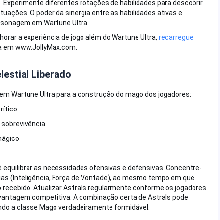
. Experimente diferentes rotações de habilidades para descobrir
tuações. O poder da sinergia entre as habilidades ativas e
rsonagem em Wartune Ultra.
orar a experiência de jogo além do Wartune Ultra,
recarregue
ura em www.JollyMax.com.
lestial Liberado
m Wartune Ultra para a construção do mago dos jogadores:
rítico
 sobrevivência
mágico
é equilibrar as necessidades ofensivas e defensivas. Concentre-
ias (Inteligência, Força de Vontade), ao mesmo tempo em que
o recebido. Atualizar Astrals regularmente conforme os jogadores
 vantagem competitiva. A combinação certa de Astrals pode
ando a classe Mago verdadeiramente formidável.