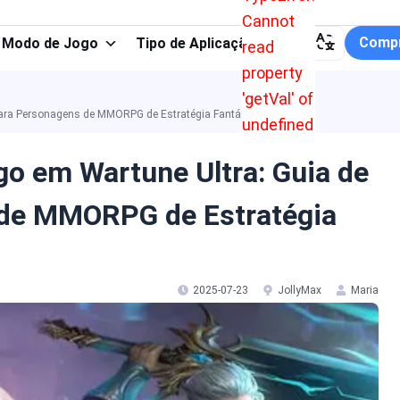
Cannot
Compr
Modo de Jogo
Tipo de Aplicação
read
property
'getVal' of
ara Personagens de MMORPG de Estratégia Fantástica
undefined
o em Wartune Ultra: Guia de
 de MMORPG de Estratégia
2025-07-23
JollyMax
Maria