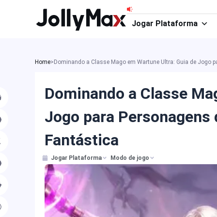
Ir
para
Jogar Plataforma
o
conteúdo
Home
>
Dominando a Classe Mago em Wartune Ultra: Guia de Jogo p
Dominando a Classe Mag
Jogo para Personagens
Fantástica
Jogar Plataforma
Modo de jogo