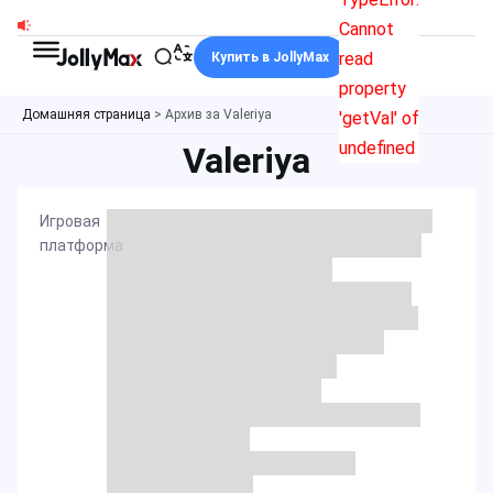
Перейти
Cannot
к
read
Купить в JollyMax
содержимому
property
Домашняя страница
>
Архив за Valeriya
'getVal' of
undefined
Valeriya
Игровая
платформа