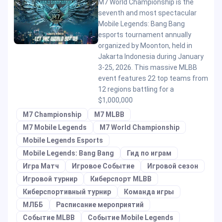
M7 World Championship is the
seventh and most spectacular
Mobile Legends: Bang Bang
esports tournament annually
organized by Moonton, held in
Jakarta Indonesia during January
3-25, 2026. This massive MLBB
event features 22 top teams from
12 regions battling for a
$1,000,000
M7 Championship
M7 MLBB
M7 Mobile Legends
M7 World Championship
Mobile Legends Esports
Mobile Legends: Bang Bang
Гид по играм
Игра Матч
Игровое Событие
Игровой сезон
Игровой турнир
Киберспорт MLBB
Киберспортивный турнир
Команда игры
МЛББ
Расписание мероприятий
Событие MLBB
Событие Mobile Legends