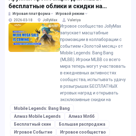
бесплатные облики и скидки на
пополнение
Игровая платформа
Игровой режим
2026-03-18
JollyMax
Valeriya
Игровое сообщество JollyMax
запускает масштабные
промоакции в коллаборации с
событием «Золотой месяц» от
Mobile Legends: Bang Bang
(MLBB). Игроки MLBB со всего
мира теперь могут участвовать
в ежедневных активностях
сообщества, испытывать удачу
в розыгрышах БЕСПЛАТНЫХ
игровых наград и открывать
эксклюзивные скидки на
Mobile Legends: Bang Bang
Алмаз Mobile Legends
Алмаз Млбб
Бесплатный скин
Большая распродажа
Игровое Событие
Игровое сообщество