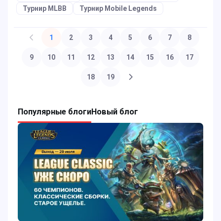
Турнир MLBB
Турнир Mobile Legends
1
2
3
4
5
6
7
8
9
10
11
12
13
14
15
16
17
18
19
Популярные блоги
Новый блог