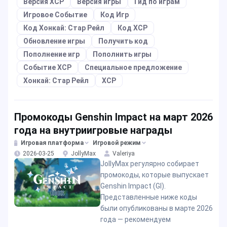
Версия XCP
Версия игры
Гид по играм
Игровое Событие
Код Игр
Код Хонкай: Стар Рейл
Код ХСР
Обновление игры
Получить код
Пополнение игр
Пополнить игры
Событие ХСР
Специальное предложение
Хонкай: Стар Рейл
ХСР
Промокоды Genshin Impact на март 2026
года на внутриигровые награды
Игровая платформа
Игровой режим
2026-03-25
JollyMax
Valeriya
JollyMax регулярно собирает
промокоды, которые выпускает
Genshin Impact (GI).
Представленные ниже коды
были опубликованы в марте 2026
года — рекомендуем