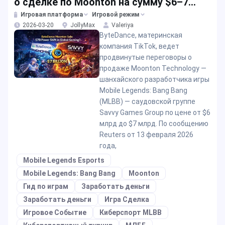
о сделке по Moonton на сумму $6–7
млрд
Игровая платформа
Игровой режим
2026-03-20
JollyMax
Valeriya
ByteDance, материнская
компания TikTok, ведет
продвинутые переговоры о
продаже Moonton Technology —
шанхайского разработчика игры
Mobile Legends: Bang Bang
(MLBB) — саудовской группе
Savvy Games Group по цене от $6
млрд до $7 млрд. По сообщению
Reuters от 13 февраля 2026
года,
Mobile Legends Esports
Mobile Legends: Bang Bang
Moonton
Гид по играм
Заработать деньги
Заработать деньги
Игра Сделка
Игровое Событие
Киберспорт MLBB