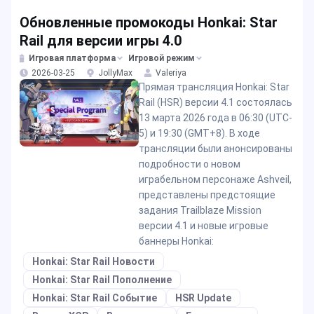
Обновленные промокоды Honkai: Star
Rail для версии игры 4.0
Игровая платформа
Игровой режим
2026-03-25
JollyMax
Valeriya
Прямая трансляция Honkai: Star
Rail (HSR) версии 4.1 состоялась
13 марта 2026 года в 06:30 (UTC-
5) и 19:30 (GMT+8). В ходе
трансляции были анонсированы
подробности о новом
играбельном персонаже Ashveil,
представлены предстоящие
задания Trailblaze Mission
версии 4.1 и новые игровые
баннеры Honkai:
Honkai: Star Rail Новости
Honkai: Star Rail Пополнение
Honkai: Star Rail Событие
HSR Update