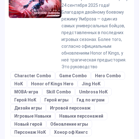
24 сентября 2025 года!
Благодаря двойному боевому
режиму Умброза — один из
самых универсальных бойцов,
представленных в последних
игровых сезонах. Более того,
согласно официальным
обновлениям Honor of Kings, у
неё трагическая предыстория.
Это руководство
Character Combo
Game Combo
Hero Combo
HoK
Honor of Kings Hero
Jing HoK
MOBA-игра
Skill Combo
Umbrosa HoK
Герой HoK
Герой игры
Гид по играм
Дизайн игры
Игровой персонаж
Игровые Навыки
Навыки персонажей
Новый герой
Обновление игры
Персонаж HoK
Хонор оф Кингс