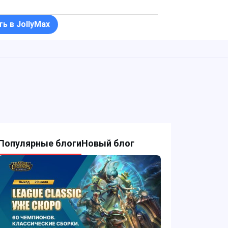
ть в JollyMax
Популярные блоги
Новый блог