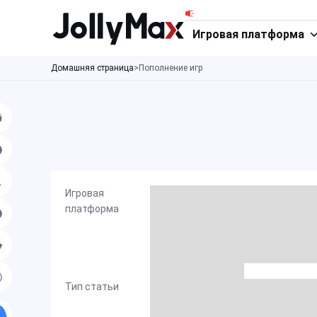
Перейти
к
Игровая платформа
содержимому
Домашняя страница
>
Пополнение игр
Игровая
платформа
Тип статьи