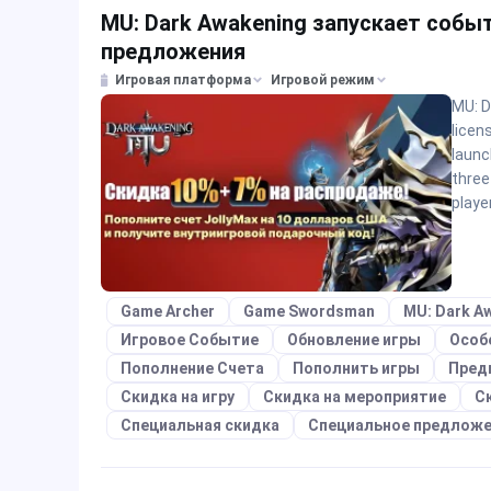
MU: Dark Awakening запускает собы
предложения
Игровая платформа
Игровой режим
MU: D
licen
launc
three
playe
Game Archer
Game Swordsman
MU: Dark A
Игровое Событие
Обновление игры
Особ
Пополнение Счета
Пополнить игры
Пред
Скидка на игру
Скидка на мероприятие
С
Специальная скидка
Специальное предложе