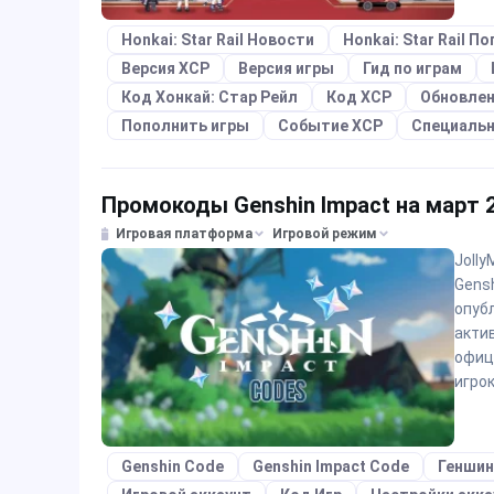
Honkai: Star Rail Новости
Honkai: Star Rail П
Версия XCP
Версия игры
Гид по играм
Код Хонкай: Стар Рейл
Код ХСР
Обновлен
Пополнить игры
Событие ХСР
Специаль
Промокоды Genshin Impact на март 
Игровая платформа
Игровой режим
Joll
Gensh
опуб
актив
офиц
игро
Genshin Code
Genshin Impact Code
Геншин