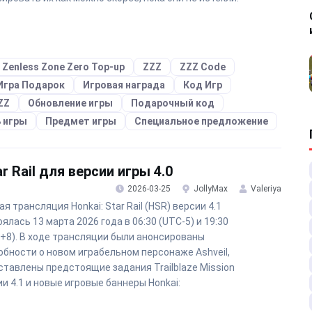
Zenless Zone Zero Top-up
ZZZ
ZZZ Code
Игра Подарок
Игровая награда
Код Игр
ZZ
Обновление игры
Подарочный код
 игры
Предмет игры
Специальное предложение
 Rail для версии игры 4.0
2026-03-25
JollyMax
Valeriya
я трансляция Honkai: Star Rail (HSR) версии 4.1
ялась 13 марта 2026 года в 06:30 (UTC-5) и 19:30
+8). В ходе трансляции были анонсированы
обности о новом играбельном персонаже Ashveil,
ставлены предстоящие задания Trailblaze Mission
и 4.1 и новые игровые баннеры Honkai: