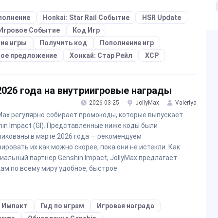
ополнение
Honkai: Star Rail Событие
HSR Update
Игровое Событие
Код Игр
ие игры
Получить код
Пополнение игр
ное предложение
Хонкай: Стар Рейл
ХСР
2026 года на внутриигровые награды
2026-03-25
JollyMax
Valeriya
yMax регулярно собирает промокоды, которые выпускает
in Impact (GI). Представленные ниже коды были
ликованы в марте 2026 года — рекомендуем
ировать их как можно скорее, пока они не истекли. Как
иальный партнёр Genshin Impact, JollyMax предлагает
кам по всему миру удобное, быстрое
 Импакт
Гид по играм
Игровая награда