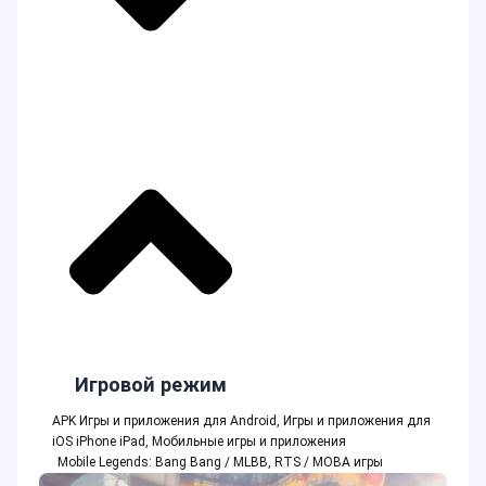
Игровой режим
APK Игры и приложения для Android
,
Игры и приложения для
iOS iPhone iPad
,
Мобильные игры и приложения
Mobile Legends: Bang Bang / MLBB
,
RTS / MOBA игры