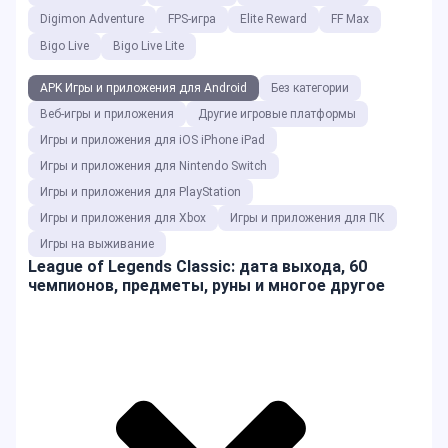
Digimon Adventure
FPS-игра
Elite Reward
FF Max
Bigo Live
Bigo Live Lite
APK Игры и приложения для Android
Без категории
Веб-игры и приложения
Другие игровые платформы
Игры и приложения для iOS iPhone iPad
Игры и приложения для Nintendo Switch
Игры и приложения для PlayStation
Игры и приложения для Xbox
Игры и приложения для ПК
Игры на выживание
League of Legends Classic: дата выхода, 60
чемпионов, предметы, руны и многое другое