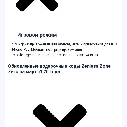
Игровой режим
APK Игры и приложения для Android
,
Игры и приложения для iOS
iPhone iPad
,
Мобильные игры и приложения
Mobile Legends: Bang Bang / MLBB
,
RTS / MOBA игры
Обновленные подарочные коды Zenless Zone
Zero на март 2026 года