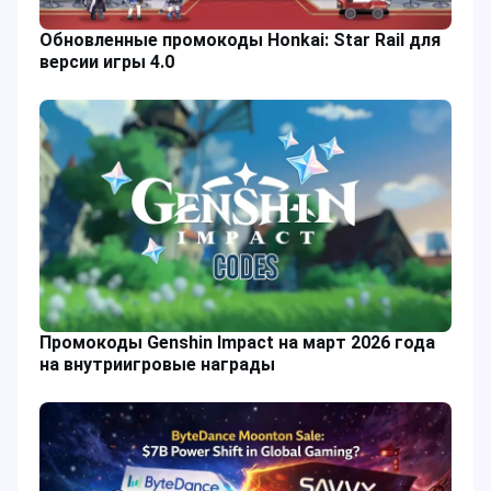
Обновленные промокоды Honkai: Star Rail для
версии игры 4.0
Промокоды Genshin Impact на март 2026 года
на внутриигровые награды