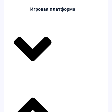
Игровая платформа