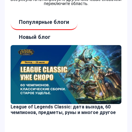
переключите область.
Популярные блоги
Новый блог
League of Legends Classic: дата выхода, 60
чемпионов, предметы, руны и многое другое