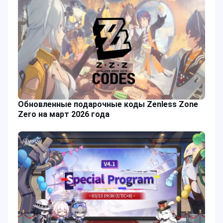
Обновленные подарочные коды Zenless Zone
Zero на март 2026 года