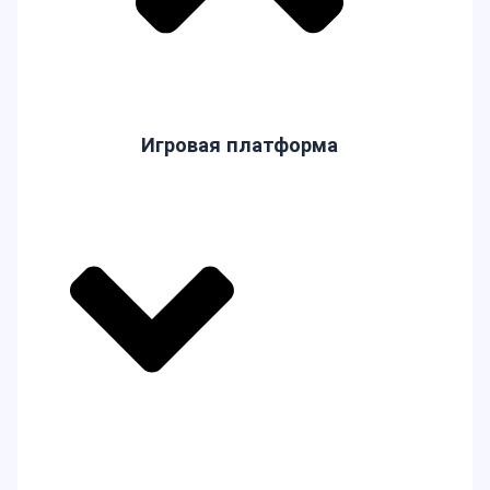
Игровая платформа