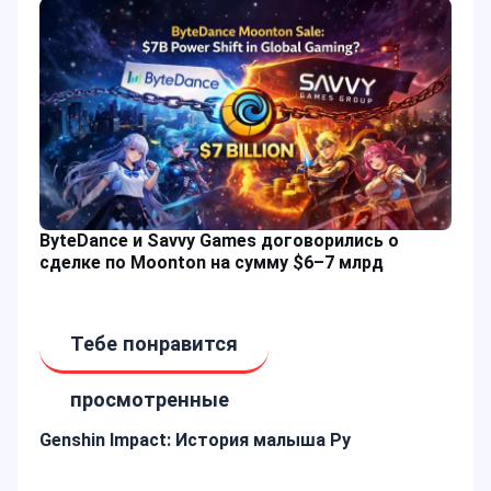
ByteDance и Savvy Games договорились о
сделке по Moonton на сумму $6–7 млрд
Тебе понравится
просмотренные
Genshin Impact: История малыша Ру