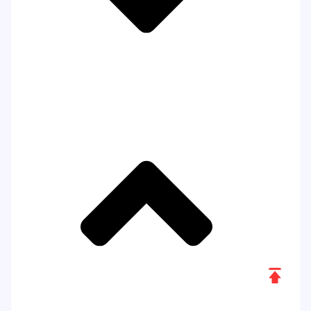
Прокру
вверх