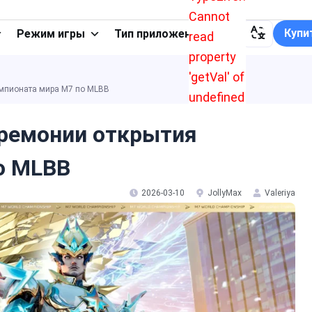
Cannot
Купи
Режим игры
Тип приложения
read
property
'getVal' of
мпионата мира M7 по MLBB
undefined
ремонии открытия
о MLBB
2026-03-10
JollyMax
Valeriya