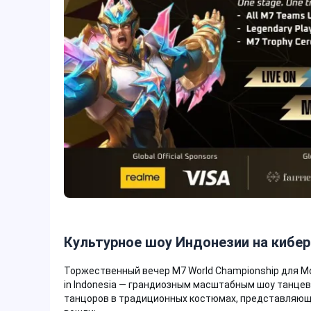
Культурное шоу Индонезии на кибе
Торжественный вечер M7 World Championship для Mo
in Indonesia — грандиозным масштабным шоу танцев
танцоров в традиционных костюмах, представляющи