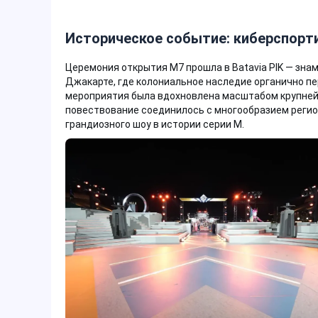
Историческое событие: киберспорти
Церемония открытия M7 прошла в Batavia PIK — зна
Джакарте, где колониальное наследие органично п
мероприятия была вдохновлена масштабом крупней
повествование соединилось с многообразием регион
грандиозного шоу в истории серии M.