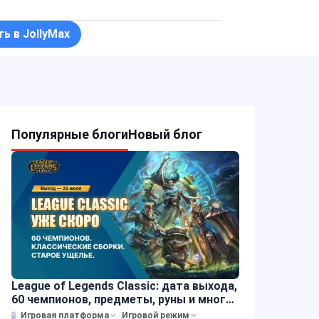
ть в JollyMax
Популярные блоги
Новый блог
League of Legends Classic: дата выхода,
60 чемпионов, предметы, руны и многое
другое
Игровая платформа
Игровой режим