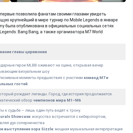
впервые позволила фанатам своими глазами увидеть
ую крупнейший в мире турнир по Mobile Legends в январе
ony была опубликована в официальных социальных сетях
egends: Bang Bang, а также организатора M7 World
жание главы церемонии
ндарные герои MLBB оживают на сцене, открывая вечер
ывающим визуальным шоу
люзивные моменты предшествия с участием
команд M7 и
альных гостей
который рождает легенды. Город, где история продолжается.
матический обзор
чемпионов мира M1–M6
ы к судьбе — лишь один путь ведёт к трону.
urals Showcase
: искусство встречается с киберспортом,
вляя дух соперничества
е выступление хора Sizzle
: мощная музыкальная интерпретация