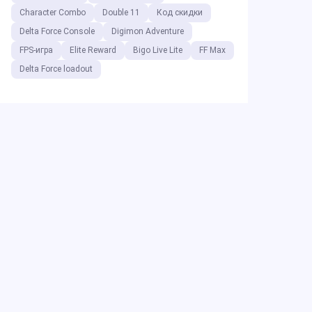
Character Combo
Double 11
Код скидки
Delta Force Console
Digimon Adventure
FPS-игра
Elite Reward
Bigo Live Lite
FF Max
Delta Force loadout