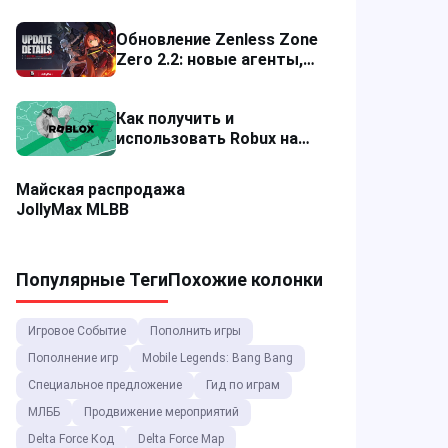
Legends
Обновление Zenless Zone
Zero 2.2: новые агенты,
W-движки и руководство
по ивентам
Как получить и
использовать Robux на
платформе и в играх
Roblox в 2025 году?
Майская распродажа
JollyMax MLBB
Популярные Теги
Похожие колонки
Игровое Событие
Пополнить игры
Пополнение игр
Mobile Legends: Bang Bang
Специальное предложение
Гид по играм
МЛББ
Продвижение мероприятий
Delta Force Код
Delta Force Map