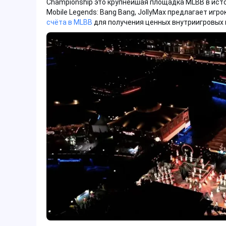
Championship это крупнейшая площадка MLBB в исто
Mobile Legends: Bang Bang, JollyMax предлагает игр
счёта в MLBB
для получения ценных внутриигровых 