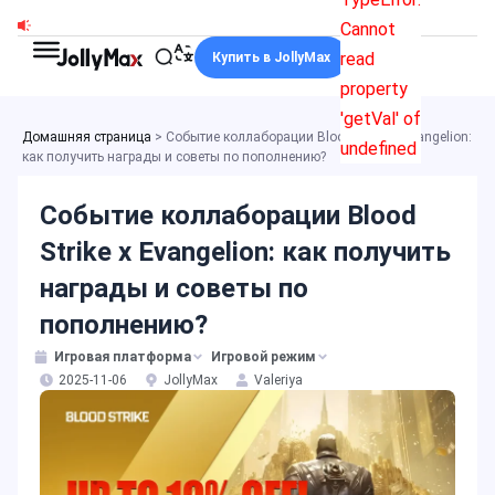
Перейти
Cannot
к
read
Купить в JollyMax
содержимому
property
'getVal' of
Домашняя страница
>
Событие коллаборации Blood Strike x Evangelion:
undefined
как получить награды и советы по пополнению?
Событие коллаборации Blood
Strike x Evangelion: как получить
награды и советы по
пополнению?
Игровая платформа
Игровой режим
2025-11-06
JollyMax
Valeriya