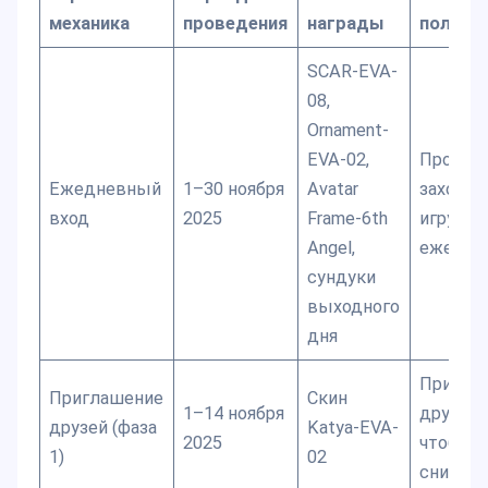
механика
проведения
награды
получи
SCAR-EVA-
08,
Ornament-
EVA-02,
Просто
Ежедневный
1–30 ноября
Avatar
заходит
вход
2025
Frame-6th
игру
Angel,
ежедне
сундуки
выходного
дня
Пригла
Приглашение
Скин
1–14 ноября
друзей,
друзей (фаза
Katya-EVA-
2025
чтобы
1)
02
снизить