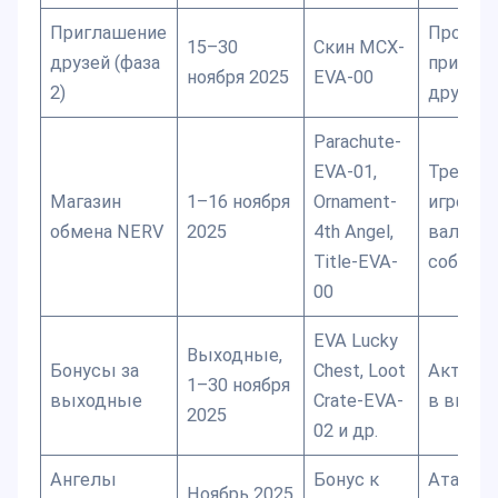
Приглашение
Продол
15–30
Скин MCX-
друзей (фаза
пригла
ноября 2025
EVA-00
2)
друзей
Parachute-
EVA-01,
Требует
Магазин
1–16 ноября
Ornament-
игровая
обмена NERV
2025
4th Angel,
валюта
Title-EVA-
событи
00
EVA Lucky
Выходные,
Бонусы за
Chest, Loot
Активн
1–30 ноября
выходные
Crate-EVA-
в выхо
2025
02 и др.
Ангелы
Бонус к
Атакуйт
Ноябрь 2025