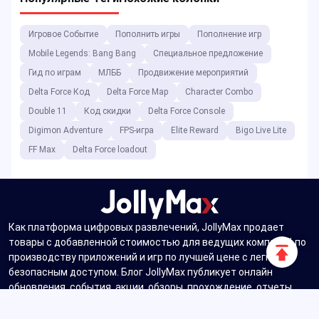
Игровое Событие
Пополнить игры
Пополнение игр
Mobile Legends: Bang Bang
Специальное предложение
Гид по играм
МЛББ
Продвижение мероприятий
Delta Force Код
Delta Force Map
Character Combo
Double 11
Код скидки
Delta Force Console
Digimon Adventure
FPS-игра
Elite Reward
Bigo Live Lite
FF Max
Delta Force loadout
Как платформа цифровых развлечений, JollyMax продает
товары с добавленной стоимостью для ведущих компаний по
Прокру
производству приложений и игр по лучшей цене с легким и
вверх
безопасным доступом. Блог JollyMax публикует онлайн
обновления, события, акции, обзоры, прохождение, отчеты
для глобальных игроков и пользователей.