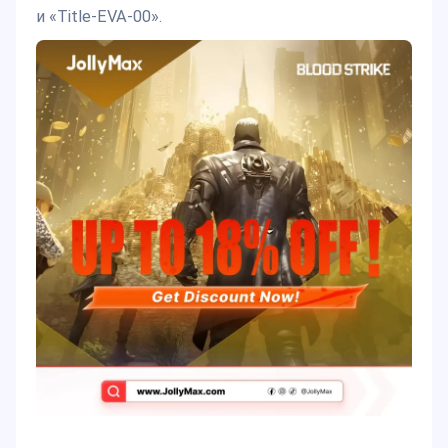
и «Title-EVA-00».