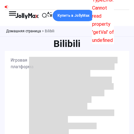
Перейти
Cannot
к
read
Купить в JollyMax
содержимому
property
Домашняя страница
>
Bilibili
'getVal' of
undefined
Bilibili
Игровая
платформа