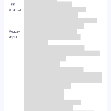
Тип
статьи
Режим
игры