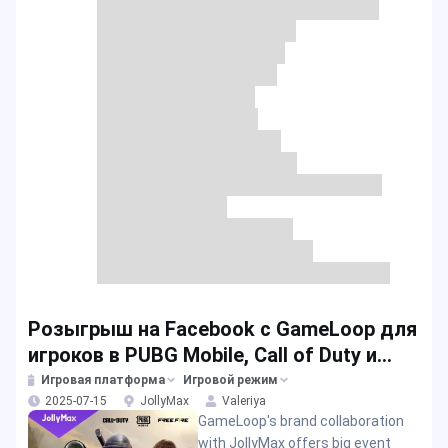
Розыгрыш на Facebook с GameLoop для
игроков в PUBG Mobile, Call of Duty и
Free Fire
Игровая платформа
Игровой режим
2025-07-15
JollyMax
Valeriya
GameLoop's brand collaboration
with JollyMax offers big event