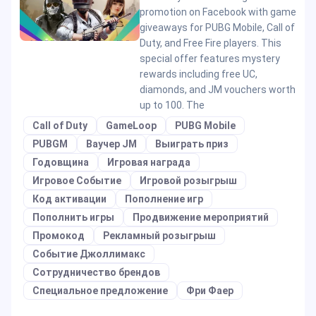
promotion on Facebook with game
giveaways for PUBG Mobile, Call of
Duty, and Free Fire players. This
special offer features mystery
rewards including free UC,
diamonds, and JM vouchers worth
up to 100. The
Call of Duty
GameLoop
PUBG Mobile
PUBGM
Ваучер JM
Выиграть приз
Годовщина
Игровая награда
Игровое Событие
Игровой розыгрыш
Код активации
Пополнение игр
Пополнить игры
Продвижение мероприятий
Промокод
Рекламный розыгрыш
Событие Джоллимакс
Сотрудничество брендов
Специальное предложение
Фри Фаер