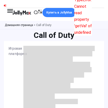
Перейти
Cannot
к
read
Купить в JollyMax
содержимому
property
Домашняя страница
>
Call of Duty
'getVal' of
undefined
Call of Duty
Игровая
платформа