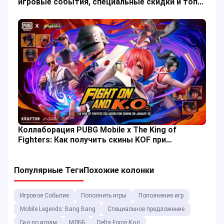
игровые события, специальные скидки и топ-
ап акции
Коллаборация PUBG Mobile x The King of
Fighters: Как получить скины KOF при
пополнении UC?
Популярные Теги
Похожие колонки
Игровое Событие
Пополнить игры
Пополнение игр
Mobile Legends: Bang Bang
Специальное предложение
Гид по играм
МЛББ
Delta Force Код