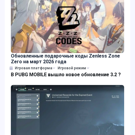
Обновленные подарочные коды Zenless Zone
Zero на март 2026 года
Игровая платформа
Игровой режим
В PUBG MOBILE вышло новое обновление 3.2 ?