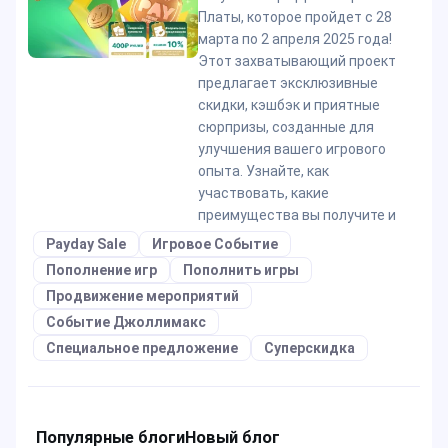
Платы, которое пройдет с 28
марта по 2 апреля 2025 года!
Этот захватывающий проект
предлагает эксклюзивные
скидки, кэшбэк и приятные
сюрпризы, созданные для
улучшения вашего игрового
опыта. Узнайте, как
участвовать, какие
преимущества вы получите и
Payday Sale
Игровое Событие
Пополнение игр
Пополнить игры
Продвижение мероприятий
Событие Джоллимакс
Специальное предложение
Суперскидка
Популярные блоги
Новый блог