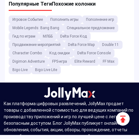
Популярные Теги
Похожие колонки
Игровое Событие
Пополнить игры
Пополнение игр
Mobile Legends: Bang Bang
Специальное предложение
Гид по играм
МЛББ
Delta Force Код
Продвижение мероприятий
Delta Force Map
Double 11
Character Combo
Код скидки
Delta Force Console
Digimon Adventure
FPS-игра
Elite Reward
FF Max
Bigo Live
Bigo Live Lite
Как платформа цифровых развлечений, JollyMax продает
товары с добавленной стоимостью для ведущих компаний по
Прокру
производству приложений и игр по лучшей цене с легким и
безопасным доступом. Блог JollyMax публикует онлайн
вверх
обновления, события, акции, обзоры, прохождение, отчеты
для глобальных игроков и пользователей.