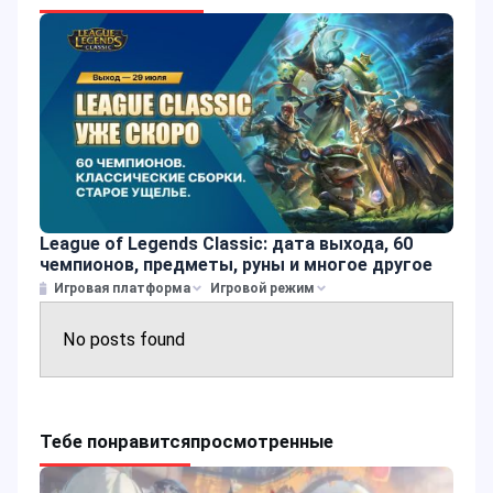
League of Legends Classic: дата выхода, 60
чемпионов, предметы, руны и многое другое
Игровая платформа
Игровой режим
No posts found
Тебе понравится
просмотренные