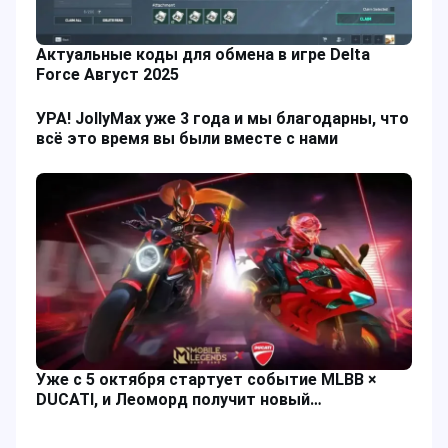
Актуальные коды для обмена в игре Delta
Force Август 2025
УРА! JollyMax уже 3 года и мы благодарны, что
всё это время вы были вместе с нами
Уже с 5 октября стартует событие MLBB ×
DUCATI, и Леоморд получит новый
эксклюзивный облик DUCATI