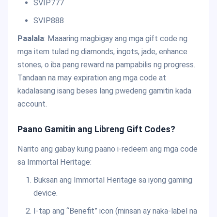
SVIP777
SVIP888
Paalala
: Maaaring magbigay ang mga gift code ng
mga item tulad ng diamonds, ingots, jade, enhance
stones, o iba pang reward na pampabilis ng progress.
Tandaan na may expiration ang mga code at
kadalasang isang beses lang pwedeng gamitin kada
account.
Paano Gamitin ang Libreng Gift Codes?
Narito ang gabay kung paano i-redeem ang mga code
sa Immortal Heritage:
Buksan ang Immortal Heritage sa iyong gaming
device.
I-tap ang “Benefit” icon (minsan ay naka-label na