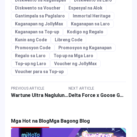
Diskwento sa Voucher
Espesyal na Alok
Gantimpala sa Paglalaro
Immortal Heritage
Kaganapan ng JollyMax
Kaganapan sa Laro
Kaganapan sa Top-up
Kodigo ng Regalo
Kunin ang Code
Libreng Code
Promosyon Code
Promosyon ng Kaganapan
Regalo sa Laro
Top up na Mga Laro
Top-up ng Laro
Voucher ng JollyMax
Voucher para sa Top-up
PREVIOUS ARTICLE
NEXT ARTICLE
Wartune Ultra Naglulunsad ng Anniversary Sale: Libreng Gift Packs, Flash Sale at Event Reward
Delta Force x Goose Goose Duck Kolaborasyon na may Koleksyon ng Charm at mga Espesyal na Alok
Mga Hot na Blog
Mga Bagong Blog