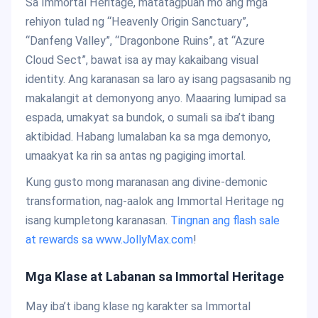
Sa Immortal Heritage, matatagpuan mo ang mga
rehiyon tulad ng “Heavenly Origin Sanctuary”,
“Danfeng Valley”, “Dragonbone Ruins”, at “Azure
Cloud Sect”, bawat isa ay may kakaibang visual
identity. Ang karanasan sa laro ay isang pagsasanib ng
makalangit at demonyong anyo. Maaaring lumipad sa
espada, umakyat sa bundok, o sumali sa iba’t ibang
aktibidad. Habang lumalaban ka sa mga demonyo,
umaakyat ka rin sa antas ng pagiging imortal.
Kung gusto mong maranasan ang divine-demonic
transformation, nag-aalok ang Immortal Heritage ng
isang kumpletong karanasan.
Tingnan ang flash sale
at rewards sa www.JollyMax.com
!
Mga Klase at Labanan sa Immortal Heritage
May iba’t ibang klase ng karakter sa Immortal