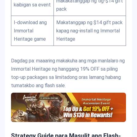
makakatanggap ng tig-$14 gift
kaibigan sa event
pack
I-download ang
Makatanggap ng $14 gift pack
Immortal
kapag nag-install ng Immortal
Heritage game
Heritage
Dagdag pa: maaaring makakuha ang mga manlalaro ng
Immortal Heritage ng hanggang 19% OFF sa piling
top-up packages sa limitadong oras lamang habang
tumatakbo ang flash sale.
Strategy Guide para Masulit ang Flash-