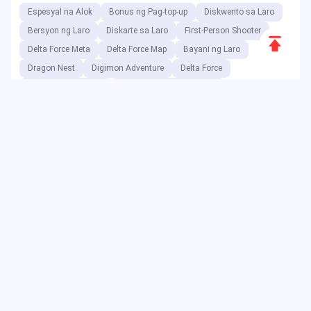
Espesyal na Alok
Bonus ng Pag-top-up
Diskwento sa Laro
Bersyon ng Laro
Diskarte sa Laro
First-Person Shooter
Scroll
Delta Force Meta
Delta Force Map
Bayani ng Laro
to
Dragon Nest
Digimon Adventure
Delta Force
Top
Delta Force Console
Diskwento sa Kaganapan
Dragon Nest Class
Code ng Voucher
Double 11
Delta Foce meta
Delta Force Code
Diskwento sa Voucher
Bilang isang digital entertainment platform, ang JollyMax ay
nagbebenta ng mga value-added na item para sa mga
nangungunang kumpanya ng app at laro sa pinakamagandang
presyo na may madali at ligtas na access. Ang JollyMax blog ay
naglalabas ng mga online na update, kaganapan, promosyon,
review, walkthrough, ulat sa mga pandaigdigang manlalaro at user.
Copyright ©2025 JollyMax Digital