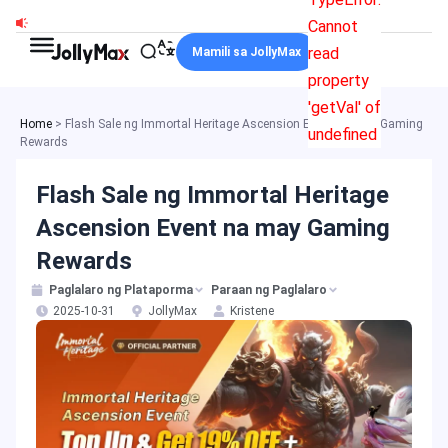
Skip
Cannot
to
read
Mamili sa JollyMax
content
property
'getVal' of
Home
>
Flash Sale ng Immortal Heritage Ascension Event na may Gaming
undefined
Rewards
Flash Sale ng Immortal Heritage
Ascension Event na may Gaming
Rewards
Paglalaro ng Plataporma
Paraan ng Paglalaro
2025-10-31
JollyMax
Kristene