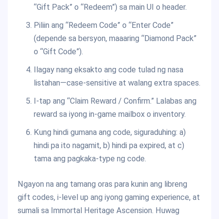
“Gift Pack” o “Redeem”) sa main UI o header.
Piliin ang “Redeem Code” o “Enter Code”
(depende sa bersyon, maaaring “Diamond Pack”
o “Gift Code”).
Ilagay nang eksakto ang code tulad ng nasa
listahan—case-sensitive at walang extra spaces.
I-tap ang “Claim Reward / Confirm.” Lalabas ang
reward sa iyong in-game mailbox o inventory.
Kung hindi gumana ang code, siguraduhing: a)
hindi pa ito nagamit, b) hindi pa expired, at c)
tama ang pagkaka-type ng code.
Ngayon na ang tamang oras para kunin ang libreng
gift codes, i-level up ang iyong gaming experience, at
sumali sa Immortal Heritage Ascension. Huwag