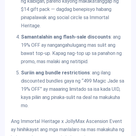
ng kaibigan, pareho kayong makakatanggap ng
$14 gift pack — dagdag benepisyo habang
pinapalawak ang social circle sa Immortal
Heritage.
Samantalahin ang flash-sale discounts
: ang
19% OFF ay nangangahulugang mas sulit ang
bawat top-up. Kapag nag-top up sa panahon ng
promo, mas malaki ang natitipid.
Suriin ang bundle restrictions
: ang ilang
discounted bundles gaya ng “499 Magic Jade sa
19% OFF” ay maaaring limitado sa isa kada UID,
kaya piliin ang pinaka-sulit na deal na makukuha
mo.
Ang Immortal Heritage x JollyMax Ascension Event
ay hinihikayat ang mga manlalaro na mas makakuha ng