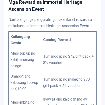
Mga Reward sa Immortal Heritage
Ascension Event
Narito ang mga pangunahing mekanika at reward na
makukuha sa Immortal Heritage Ascension Event:
Kailangang
Gaming Reward
Gawin
Mag-top up ng
Tumanggap ng $42 gift pack +
kahit anumang
3% voucher
halaga
Umabot ang
Tumanggap ng malaking $70
kabuuang top-up
gift pack + $5 voucher
sa $19.99
Ikaw at ang kaibigan mo ay
Mag-imbita ng