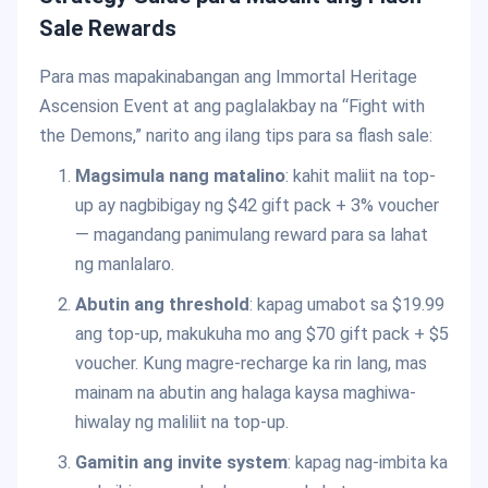
Sale Rewards
Para mas mapakinabangan ang Immortal Heritage
Ascension Event at ang paglalakbay na “Fight with
the Demons,” narito ang ilang tips para sa flash sale:
Magsimula nang matalino
: kahit maliit na top-
up ay nagbibigay ng $42 gift pack + 3% voucher
— magandang panimulang reward para sa lahat
ng manlalaro.
Abutin ang threshold
: kapag umabot sa $19.99
ang top-up, makukuha mo ang $70 gift pack + $5
voucher. Kung magre-recharge ka rin lang, mas
mainam na abutin ang halaga kaysa maghiwa-
hiwalay ng maliliit na top-up.
Gamitin ang invite system
: kapag nag-imbita ka