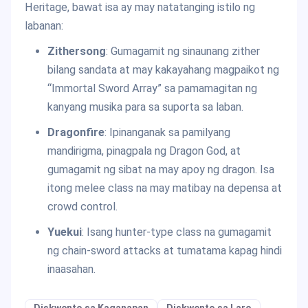
Heritage, bawat isa ay may natatanging istilo ng
labanan:
Zithersong
: Gumagamit ng sinaunang zither
bilang sandata at may kakayahang magpaikot ng
“Immortal Sword Array” sa pamamagitan ng
kanyang musika para sa suporta sa laban.
Dragonfire
: Ipinanganak sa pamilyang
mandirigma, pinagpala ng Dragon God, at
gumagamit ng sibat na may apoy ng dragon. Isa
itong melee class na may matibay na depensa at
crowd control.
Yuekui
: Isang hunter-type class na gumagamit
ng chain-sword attacks at tumatama kapag hindi
inaasahan.
Diskwento sa Kaganapan
Diskwento sa Laro