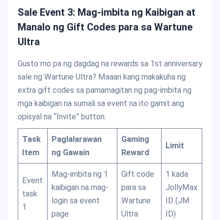
Sale Event 3: Mag-imbita ng Kaibigan at
Manalo ng Gift Codes para sa Wartune
Ultra
Gusto mo pa ng dagdag na rewards sa 1st anniversary
sale ng Wartune Ultra? Maaari kang makakuha ng
extra gift codes sa pamamagitan ng pag-imbita ng
mga kaibigan na sumali sa event na ito gamit ang
opisyal na “Invite” button.
Task
Paglalarawan
Gaming
Limit
Item
ng Gawain
Reward
Mag-imbita ng 1
Gift code
1 kada
Event
kaibigan na mag-
para sa
JollyMax
task
login sa event
Wartune
ID (JM
1
page
Ultra
ID)