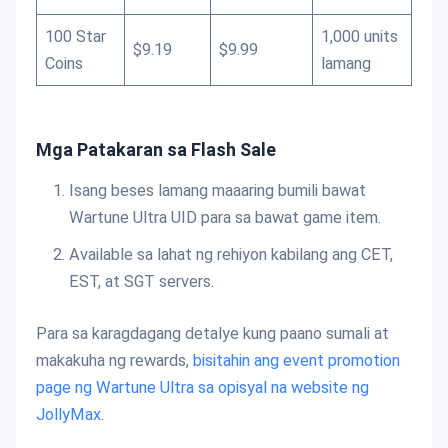
100 Star
1,000 units
$9.19
$9.99
Coins
lamang
Mga Patakaran sa Flash Sale
Isang beses lamang maaaring bumili bawat
Wartune Ultra UID para sa bawat game item.
Available sa lahat ng rehiyon kabilang ang CET,
EST, at SGT servers.
Para sa karagdagang detalye kung paano sumali at
makakuha ng rewards,
bisitahin ang event promotion
page ng Wartune Ultra sa opisyal na website ng
JollyMax
.