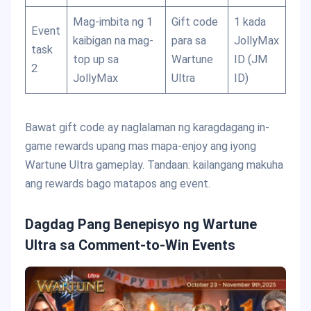
Mag-imbita ng 1
Gift code
1 kada
Event
kaibigan na mag-
para sa
JollyMax
task
top up sa
Wartune
ID (JM
2
JollyMax
Ultra
ID)
Bawat gift code ay naglalaman ng karagdagang in-
game rewards upang mas mapa-enjoy ang iyong
Wartune Ultra gameplay. Tandaan: kailangang makuha
ang rewards bago matapos ang event.
Dagdag Pang Benepisyo ng Wartune
Ultra sa Comment-to-Win Events