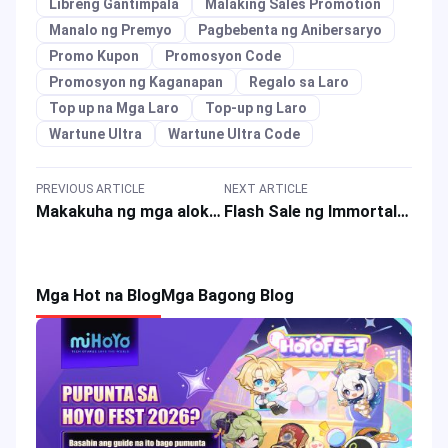
Libreng Gantimpala
Malaking Sales Promotion
Manalo ng Premyo
Pagbebenta ng Anibersaryo
Promo Kupon
Promosyon Code
Promosyon ng Kaganapan
Regalo sa Laro
Top up na Mga Laro
Top-up ng Laro
Wartune Ultra
Wartune Ultra Code
PREVIOUS ARTICLE
NEXT ARTICLE
Makakuha ng mga alok sa Fantasy MMORPG: Mga Premyo at Diskwento ng Immortal Heritage
Flash Sale ng Immortal Heritage Ascension Event na may Gaming Rewards
Mga Hot na Blog
Mga Bagong Blog