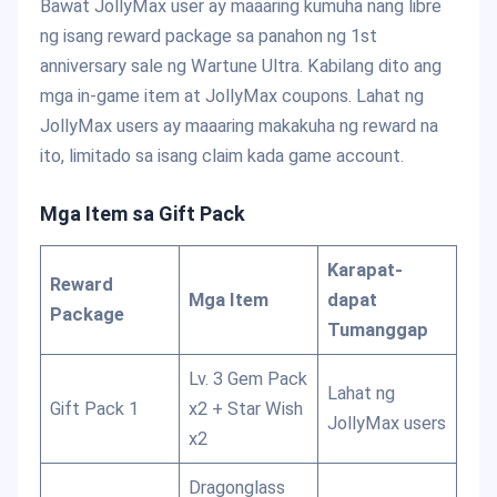
Bawat JollyMax user ay maaaring kumuha nang libre
ng isang reward package sa panahon ng 1st
anniversary sale ng Wartune Ultra. Kabilang dito ang
mga in-game item at JollyMax coupons. Lahat ng
JollyMax users ay maaaring makakuha ng reward na
ito, limitado sa isang claim kada game account.
Mga Item sa Gift Pack
Karapat-
Reward
Mga Item
dapat
Package
Tumanggap
Lv. 3 Gem Pack
Lahat ng
Gift Pack 1
x2 + Star Wish
JollyMax users
x2
Dragonglass