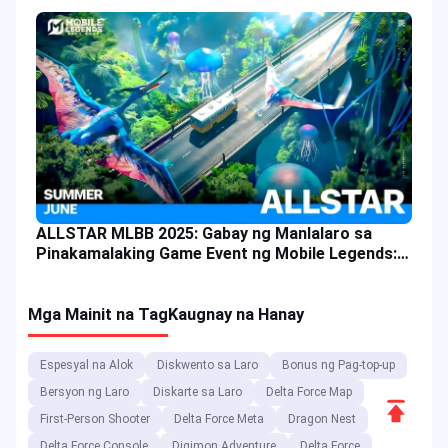
ALLSTAR MLBB 2025: Gabay ng Manlalaro sa
Pinakamalaking Game Event ng Mobile Legends:
Bang Bang
Mga Mainit na Tag
Kaugnay na Hanay
Espesyal na Alok
Diskwento sa Laro
Bonus ng Pag-top-up
Bersyon ng Laro
Diskarte sa Laro
Delta Force Map
Scroll
First-Person Shooter
Delta Force Meta
Dragon Nest
to
Delta Force Console
Digimon Adventure
Delta Force