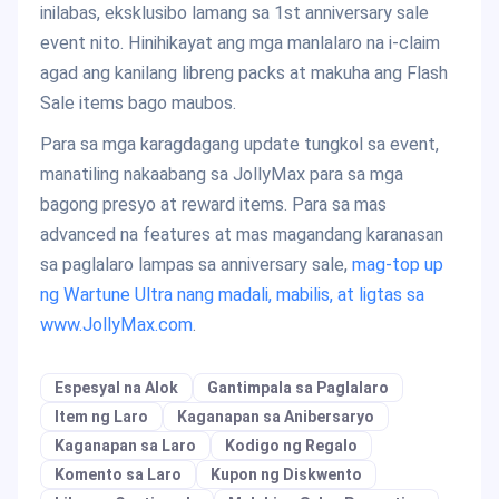
inilabas, eksklusibo lamang sa 1st anniversary sale
event nito. Hinihikayat ang mga manlalaro na i-claim
agad ang kanilang libreng packs at makuha ang Flash
Sale items bago maubos.
Para sa mga karagdagang update tungkol sa event,
manatiling nakaabang sa JollyMax para sa mga
bagong presyo at reward items. Para sa mas
advanced na features at mas magandang karanasan
sa paglalaro lampas sa anniversary sale,
mag-top up
ng Wartune Ultra nang madali, mabilis, at ligtas sa
www.JollyMax.com
.
Espesyal na Alok
Gantimpala sa Paglalaro
Item ng Laro
Kaganapan sa Anibersaryo
Kaganapan sa Laro
Kodigo ng Regalo
Komento sa Laro
Kupon ng Diskwento