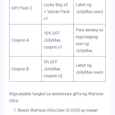
Lucky Bag x3
Lahat ng
Gift Pack 2
+ Vulcan Pack
JollyMax users
x1
Para lamang sa
10% OFF
mga bagong
Coupon A
JollyMax
user ng
coupon x1
JollyMax
3% OFF
Lahat ng
Coupon B
JollyMax
JollyMax users
coupon x2
Mga paalala tungkol sa anniversary gifts ng Wartune
Ultra:
Bawat Wartune Ultra User ID (UID) ay maaari