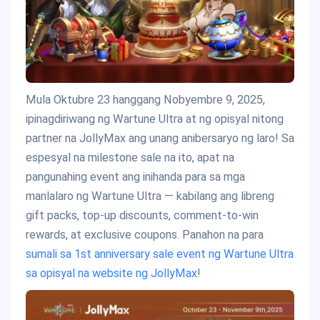
Mula Oktubre 23 hanggang Nobyembre 9, 2025,
ipinagdiriwang ng Wartune Ultra at ng opisyal nitong
partner na JollyMax ang unang anibersaryo ng laro! Sa
espesyal na milestone sale na ito, apat na
pangunahing event ang inihanda para sa mga
manlalaro ng Wartune Ultra — kabilang ang libreng
gift packs, top-up discounts, comment-to-win
rewards, at exclusive coupons. Panahon na para
sumali sa 1st anniversary sale event ng Wartune Ultra
sa opisyal na website ng JollyMax
!