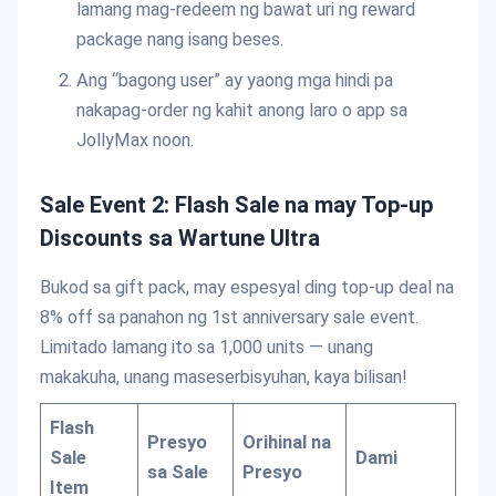
lamang mag-redeem ng bawat uri ng reward
package nang isang beses.
Ang “bagong user” ay yaong mga hindi pa
nakapag-order ng kahit anong laro o app sa
JollyMax noon.
Sale Event 2: Flash Sale na may Top-up
Discounts sa Wartune Ultra
Bukod sa gift pack, may espesyal ding top-up deal na
8% off sa panahon ng 1st anniversary sale event.
Limitado lamang ito sa 1,000 units — unang
makakuha, unang maseserbisyuhan, kaya bilisan!
Flash
Presyo
Orihinal na
Sale
Dami
sa Sale
Presyo
Item