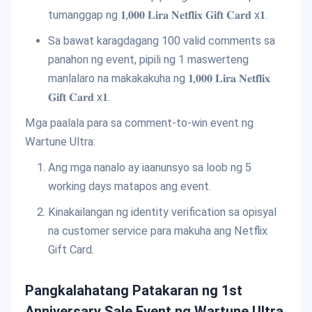
tumanggap ng 𝟏,𝟎𝟎𝟎 𝐋𝐢𝐫𝐚 𝐍𝐞𝐭𝐟𝐥𝐢𝐱 𝐆𝐢𝐟𝐭 𝐂𝐚𝐫𝐝 x𝟏.
Sa bawat karagdagang 100 valid comments sa
panahon ng event, pipili ng 1 maswerteng
manlalaro na makakakuha ng 𝟏,𝟎𝟎𝟎 𝐋𝐢𝐫𝐚 𝐍𝐞𝐭𝐟𝐥𝐢𝐱
𝐆𝐢𝐟𝐭 𝐂𝐚𝐫𝐝 x𝟏.
Mga paalala para sa comment-to-win event ng
Wartune Ultra:
Ang mga nanalo ay iaanunsyo sa loob ng 5
working days matapos ang event.
Kinakailangan ng identity verification sa opisyal
na customer service para makuha ang Netflix
Gift Card.
Pangkalahatang Patakaran ng 1st
Anniversary Sale Event ng Wartune Ultra