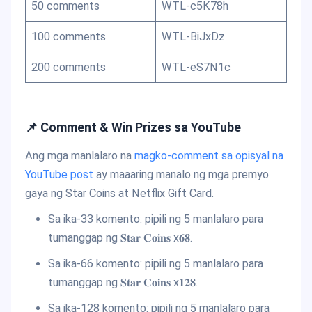
50 comments
WTL-c5K78h
100 comments
WTL-BiJxDz
200 comments
WTL-eS7N1c
📌 Comment & Win Prizes sa YouTube
Ang mga manlalaro na
magko-comment sa opisyal na
YouTube post
ay maaaring manalo ng mga premyo
gaya ng Star Coins at Netflix Gift Card.
Sa ika-33 komento: pipili ng 5 manlalaro para
tumanggap ng 𝐒𝐭𝐚𝐫 𝐂𝐨𝐢𝐧𝐬 x𝟔𝟖.
Sa ika-66 komento: pipili ng 5 manlalaro para
tumanggap ng 𝐒𝐭𝐚𝐫 𝐂𝐨𝐢𝐧𝐬 x𝟏𝟐𝟖.
Sa ika-128 komento: pipili ng 5 manlalaro para