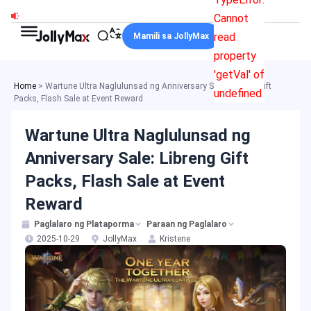
Skip
Cannot
to
read
Mamili sa JollyMax
content
property
'getVal' of
Home
>
Wartune Ultra Naglulunsad ng Anniversary Sale: Libreng Gift
undefined
Packs, Flash Sale at Event Reward
Wartune Ultra Naglulunsad ng
Anniversary Sale: Libreng Gift
Packs, Flash Sale at Event
Reward
Paglalaro ng Plataporma
Paraan ng Paglalaro
2025-10-29
JollyMax
Kristene