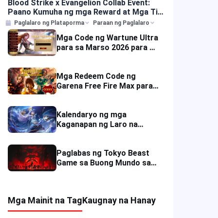
Blood Strike x Evangelion Collab Event:
Paano Kumuha ng mga Reward at Mga Tip
sa Top-up?
Paglalaro ng Plataporma
Paraan ng Paglalaro
Mga Code ng Wartune Ultra
para sa Marso 2026 para sa
Libreng Gold at Gift Packs
Mga Redeem Code ng
Garena Free Fire Max para
sa mga Game Reward at
Discount ngayong Hulyo 7,
Kalendaryo ng mga
2025
Kaganapan ng Laro na
Mobile Legends: Bang Bang
(MLBB) ngayong Hulyo
Paglabas ng Tokyo Beast
2025.
Game sa Buong Mundo sa
Immutable Kasama ang
Mga Pa-premyo sa Hunyo
2025
Mga Mainit na Tag
Kaugnay na Hanay