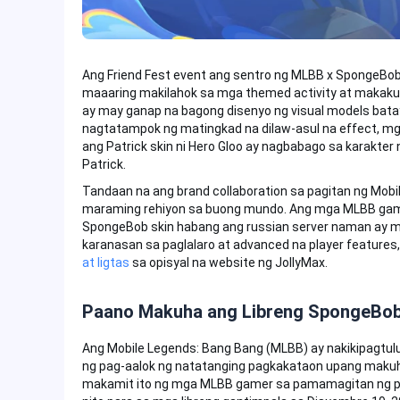
Ang Friend Fest event ang sentro ng MLBB x SpongeBob
maaaring makilahok sa mga themed activity at makakuh
ay may ganap na bagong disenyo ng visual models batay
nagtatampok ng matingkad na dilaw-asul na effect, mg
ang Patrick skin ni Hero Gloo ay nagbabago sa karakter 
Patrick.
Tandaan na ang brand collaboration sa pagitan ng Mob
maraming rehiyon sa buong mundo. Ang mga MLBB gamer
SpongeBob skin habang ang russian server naman ay m
karanasan sa paglalaro at advanced na player features
at ligtas
sa opisyal na website ng JollyMax.
Paano Makuha ang Libreng SpongeBob 
Ang Mobile Legends: Bang Bang (MLBB) ay nakikipagt
ng pag-aalok ng natatanging pagkakataon upang makuha
makamit ito ng mga MLBB gamer sa pamamagitan ng pagk