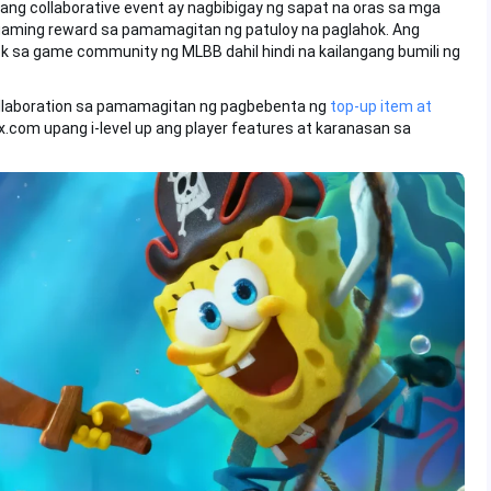
, ang collaborative event ay nagbibigay ng sapat na oras sa mga
aming reward sa pamamagitan ng patuloy na paglahok. Ang
lok sa game community ng MLBB dahil hindi na kailangang bumili ng
llaboration sa pamamagitan ng pagbebenta ng
top-up item at
.com upang i-level up ang player features at karanasan sa