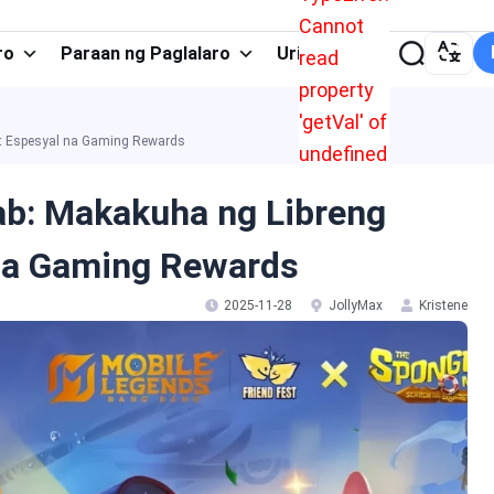
Cannot
ro
Paraan ng Paglalaro
Uri ng App
read
property
'getVal' of
at Espesyal na Gaming Rewards
undefined
b: Makakuha ng Libreng
 na Gaming Rewards
2025-11-28
JollyMax
Kristene