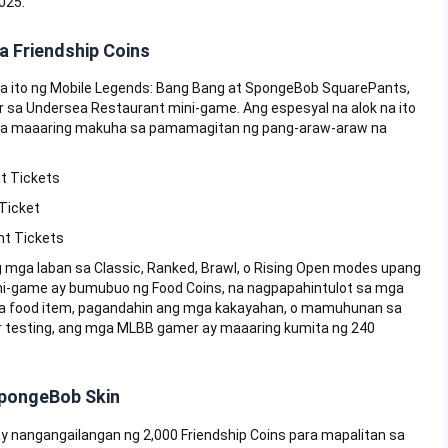
025.
a Friendship Coins
na ito ng Mobile Legends: Bang Bang at SpongeBob SquarePants,
sa Undersea Restaurant mini-game. Ang espesyal na alok na ito
 na maaaring makuha sa pamamagitan ng pang-araw-araw na
t Tickets
Ticket
nt Tickets
mga laban sa Classic, Ranked, Brawl, o Rising Open modes upang
i-game ay bumubuo ng Food Coins, na nagpapahintulot sa mga
mga food item, pagandahin ang mga kakayahan, o mamuhunan sa
 testing, ang mga MLBB gamer ay maaaring kumita ng 240
SpongeBob Skin
y nangangailangan ng 2,000 Friendship Coins para mapalitan sa