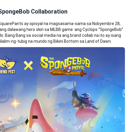
 SpongeBob Collaboration
 SquarePants ay opisyal na magsasama-sama sa Nobyembre 28,
to ang dalawang hero skin sa MLBB game: ang Cyclops “SpongeBob”
ds: Bang Bang sa social media na ang brand collab na ito ay isang
alim-ng-tubig na mundo ng Bikini Bottom sa Land of Dawn.