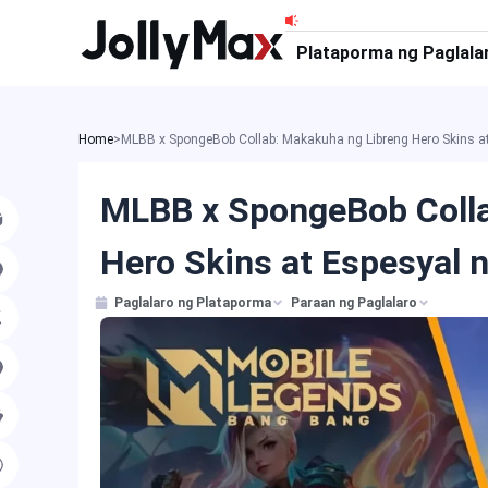
Skip
to
Plataporma ng Paglala
content
Home
>
MLBB x SpongeBob Collab: Makakuha ng Libreng Hero Skins 
MLBB x SpongeBob Colla
Hero Skins at Espesyal
Paglalaro ng Plataporma
Paraan ng Paglalaro