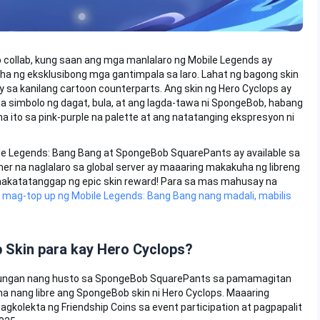
 collab, kung saan ang mga manlalaro ng Mobile Legends ay
a ng eksklusibong mga gantimpala sa laro. Lahat ng bagong skin
 sa kanilang cartoon counterparts. Ang skin ng Hero Cyclops ay
a simbolo ng dagat, bula, at ang lagda-tawa ni SpongeBob, habang
na ito sa pink-purple na palette at ang natatanging ekspresyon ni
ile Legends: Bang Bang at SpongeBob SquarePants ay available sa
 na naglalaro sa global server ay maaaring makakuha ng libreng
akatatanggap ng epic skin reward! Para sa mas mahusay na
,
mag-top up ng Mobile Legends: Bang Bang nang madali, mabilis
Skin para kay Hero Cyclops?
ulungan nang husto sa SpongeBob SquarePants sa pamamagitan
 nang libre ang SpongeBob skin ni Hero Cyclops. Maaaring
olekta ng Friendship Coins sa event participation at pagpapalit