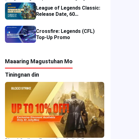
League of Legends Classic:
Release Date, 60
Champions, Items, Runes at
Iba Pa
Crossfire: Legends (CFL)
Top-Up Promo
Maaaring Magustuhan Mo
Tiningnan din