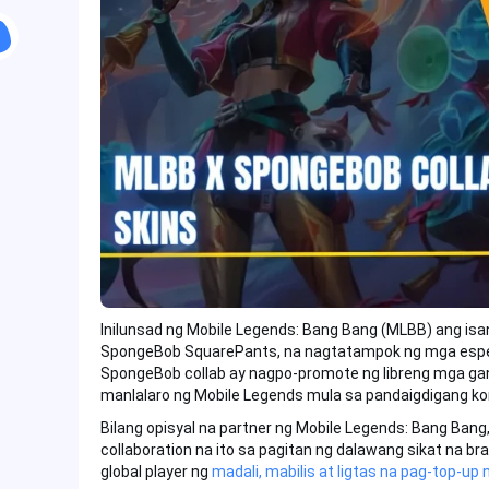
Inilunsad ng Mobile Legends: Bang Bang (MLBB) ang is
SpongeBob SquarePants, na nagtatampok ng mga espes
SpongeBob collab ay nagpo-promote ng libreng mga gant
manlalaro ng Mobile Legends mula sa pandaigdigang k
Bilang opisyal na partner ng Mobile Legends: Bang Bang
collaboration na ito sa pagitan ng dalawang sikat na
global player ng
madali, mabilis at ligtas na pag-top-u