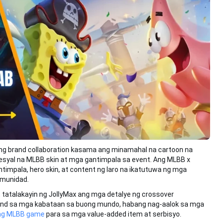
ang brand collaboration kasama ang minamahal na cartoon na
yal na MLBB skin at mga gantimpala sa event. Ang MLBB x
impala, hero skin, at content ng laro na ikatutuwa ng mga
omunidad.
, tatalakayin ng JollyMax ang mga detalye ng crossover
 brand sa mga kabataan sa buong mundo, habang nag-aalok sa mga
p ng MLBB game
para sa mga value-added item at serbisyo.