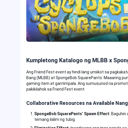
Kumpletong Katalogo ng MLBB x Spon
Ang Friend Fest event ay hindi lang umiikot sa pagkaka
Bang (MLBB) at SpongeBob SquarePants. Maaaring pumi
gaming item at gantimpala. Ang sumusunod na promot
pakikilahok sa Friend Fest event:
Collaborative Resources na Available Nang
SpongeBob SquarePants’ Spawn Effect:
Baguhin 
temang ilalim ng tubig.
Elimination Effect:
Ipagdiwang ang mga panalo sa 