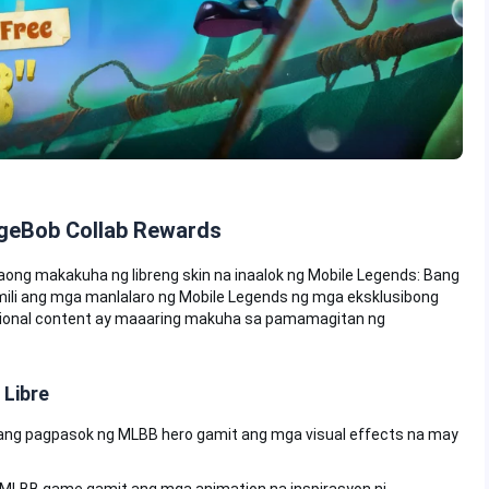
geBob Collab Rewards
taong makakuha ng libreng skin na inaalok ng Mobile Legends: Bang
li ang mga manlalaro ng Mobile Legends ng mga eksklusibong
ional content ay maaaring makuha sa pamamagitan ng
 Libre
ang pagpasok ng MLBB hero gamit ang mga visual effects na may
MLBB game gamit ang mga animation na inspirasyon ni