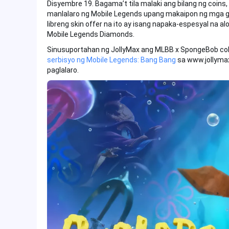
Disyembre 19. Bagama’t tila malaki ang bilang ng coins
manlalaro ng Mobile Legends upang makaipon ng mga g
libreng skin offer na ito ay isang napaka-espesyal na a
Mobile Legends Diamonds.
Sinusuportahan ng JollyMax ang MLBB x SpongeBob co
serbisyo ng Mobile Legends: Bang Bang
sa www.jollymax
paglalaro.