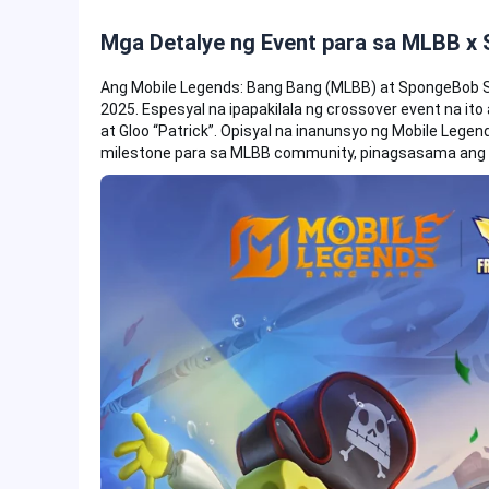
Mga Detalye ng Event para sa MLBB x
Ang Mobile Legends: Bang Bang (MLBB) at SpongeBob
2025. Espesyal na ipapakilala ng crossover event na i
at Gloo “Patrick”. Opisyal na inanunsyo ng Mobile Legen
milestone para sa MLBB community, pinagsasama ang il