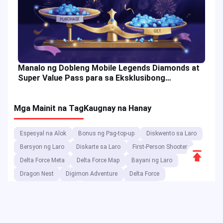
Manalo ng Dobleng Mobile Legends Diamonds at
Super Value Pass para sa Eksklusibong
Gantimpala sa Laro
Mga Mainit na Tag
Kaugnay na Hanay
Espesyal na Alok
Bonus ng Pag-top-up
Diskwento sa Laro
Bersyon ng Laro
Diskarte sa Laro
First-Person Shooter
Scroll
Delta Force Meta
Delta Force Map
Bayani ng Laro
to
Dragon Nest
Digimon Adventure
Delta Force
Top
Delta Force Console
Diskwento sa Kaganapan
Dragon Nest Class
Code ng Voucher
Double 11
Delta Foce meta
Delta Force Code
Diskwento sa Voucher