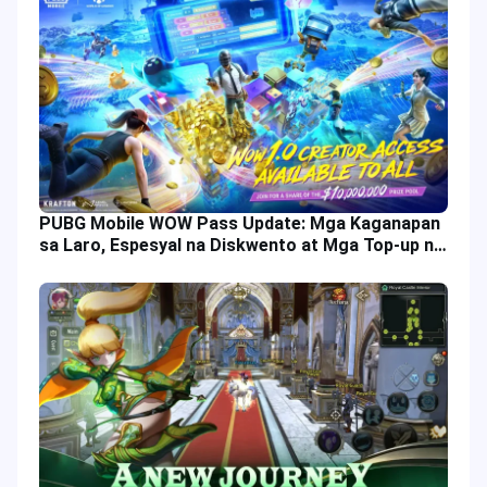
PUBG Mobile WOW Pass Update: Mga Kaganapan
sa Laro, Espesyal na Diskwento at Mga Top-up na
Alok