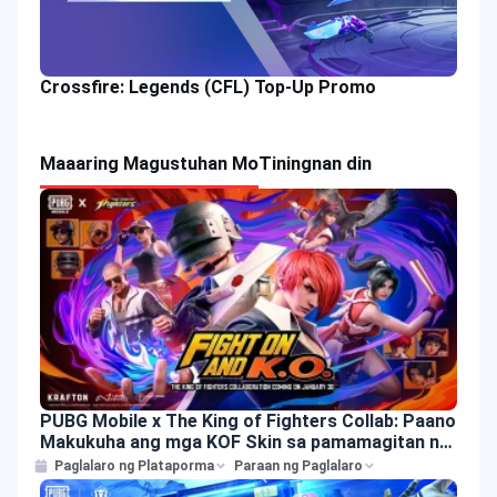
Crossfire: Legends (CFL) Top-Up Promo
Maaaring Magustuhan Mo
Tiningnan din
PUBG Mobile x The King of Fighters Collab: Paano
Makukuha ang mga KOF Skin sa pamamagitan ng
UC Top-up?
Paglalaro ng Plataporma
Paraan ng Paglalaro