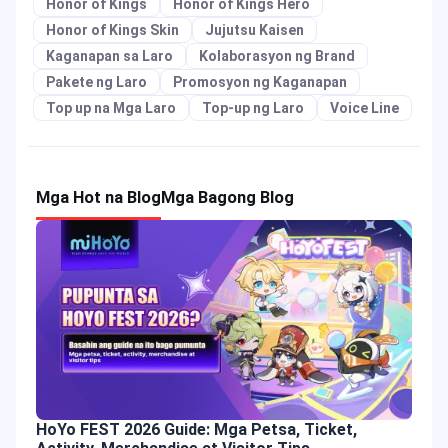
Honor of Kings
Honor of Kings Hero
Honor of Kings Skin
Jujutsu Kaisen
Kaganapan sa Laro
Kolaborasyon ng Brand
Pakete ng Laro
Promosyon ng Kaganapan
Top up na Mga Laro
Top-up ng Laro
Voice Line
Mga Hot na Blog
Mga Bagong Blog
HoYo FEST 2026 Guide: Mga Petsa, Ticket,