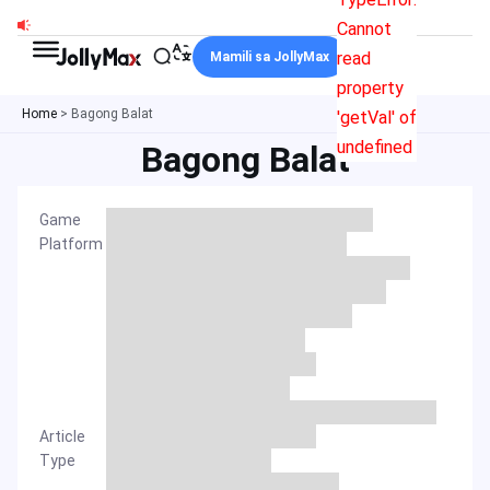
Skip
Cannot
to
read
Mamili sa JollyMax
content
property
Home
>
Bagong Balat
'getVal' of
undefined
Bagong Balat
Game
Platform
Article
Type