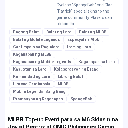
Cyclops "SpongeBob" and Gloo
"Patrick" special skins to the
game community. Players can
obtain the
Bagong Balat
Balat ng Laro
Balat ng MLBB
Balat ng Mobile Legends
Espesyal na Alok
Gantimpala sa Paglalaro
Item ng Laro
Kaganapan ng MLBB
Kaganapan ng Mobile Legends
Kaganapan sa Laro
Kasuotan sa Laro
Kolaborasyon ng Brand
Komunidad ng Laro
Libreng Balat
Libreng Gantimpala
MLBB
Mobile Legends: Bang Bang
Promosyon ng Kaganapan
SpongeBob
MLBB Top-up Event para sa M6 Skins nina
Joy at Beatrix at ONIC Philippines Gaming