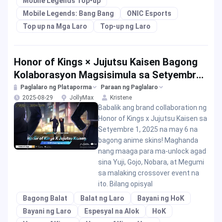
Mobile Legends Top-up
Mobile Legends: Bang Bang
ONIC Esports
Top up na Mga Laro
Top-up ng Laro
Honor of Kings × Jujutsu Kaisen Bagong
Kolaborasyon Magsisimula sa Setyembre
2025
Paglalaro ng Plataporma
Paraan ng Paglalaro
2025-08-29
JollyMax
Kristene
Babalik ang brand collaboration ng
Honor of Kings x Jujutsu Kaisen sa
Setyembre 1, 2025 na may 6 na
bagong anime skins! Maghanda
nang maaga para ma-unlock agad
sina Yuji, Gojo, Nobara, at Megumi
sa malaking crossover event na
ito. Bilang opisyal
Bagong Balat
Balat ng Laro
Bayani ng HoK
Bayani ng Laro
Espesyal na Alok
HoK