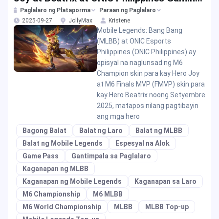
Rewards
Paglalaro ng Plataporma
Paraan ng Paglalaro
2025-09-27
JollyMax
Kristene
Mobile Legends: Bang Bang
(MLBB) at ONIC Esports
Philippines (ONIC Philippines) ay
opisyal na naglunsad ng M6
Champion skin para kay Hero Joy
at M6 Finals MVP (FMVP) skin para
kay Hero Beatrix noong Setyembre
2025, matapos nilang pagtibayin
ang mga hero
Bagong Balat
Balat ng Laro
Balat ng MLBB
Balat ng Mobile Legends
Espesyal na Alok
Game Pass
Gantimpala sa Paglalaro
Kaganapan ng MLBB
Kaganapan ng Mobile Legends
Kaganapan sa Laro
M6 Championship
M6 MLBB
M6 World Championship
MLBB
MLBB Top-up