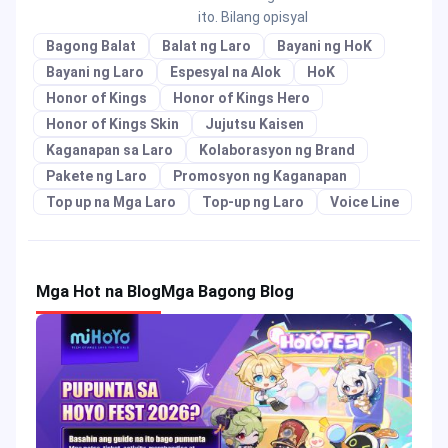
ito. Bilang opisyal
Bagong Balat
Balat ng Laro
Bayani ng HoK
Bayani ng Laro
Espesyal na Alok
HoK
Honor of Kings
Honor of Kings Hero
Honor of Kings Skin
Jujutsu Kaisen
Kaganapan sa Laro
Kolaborasyon ng Brand
Pakete ng Laro
Promosyon ng Kaganapan
Top up na Mga Laro
Top-up ng Laro
Voice Line
Mga Hot na Blog
Mga Bagong Blog