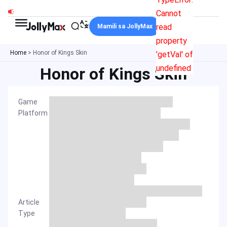
Skip
Cannot
to
read
Mamili sa JollyMax
content
property
Home
>
Honor of Kings Skin
'getVal' of
undefined
Honor of Kings Skin
Game
Platform
Article
Type