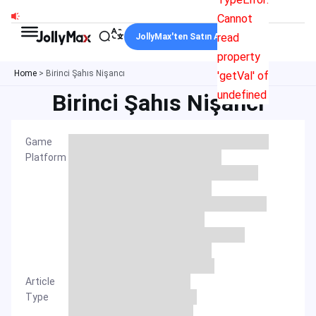
İçeriğe
Cannot
atla
read
JollyMax'ten Satın Alın
property
Home
>
Birinci Şahıs Nişancı
'getVal' of
undefined
Birinci Şahıs Nişancı
Game
Platform
Article
Type