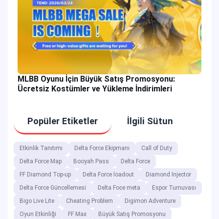
MLBB Oyunu İçin Büyük Satış Promosyonu:
Ücretsiz Kostümler ve Yükleme İndirimleri
Popüler Etiketler
İlgili Sütun
Etkinlik Tanıtımı
Delta Force Ekipmanı
Call of Duty
Delta Force Map
Booyah Pass
Delta Force
FF Diamond Top-up
Delta Force loadout
Diamond Injector
Delta Force Güncellemesi
Delta Foce meta
Espor Turnuvası
Bigo Live Lite
Cheating Problem
Digimon Adventure
Oyun Etkinliği
FF Max
Büyük Satış Promosyonu