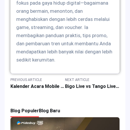
fokus pada gaya hidup digital—bagaimana
orang bermain, menonton, dan
menghabiskan dengan lebih cerdas melalui
game, streaming, dan voucher. Ia
membagikan panduan praktis, tips promo,
dan pembaruan tren untuk membantu Anda
mendapatkan lebih banyak nilai dengan lebih
sedikit kerumitan.
PREVIOUS ARTICLE
NEXT ARTICLE
Kalender Acara Mobile Legends: Bang Bang (MLBB) Juli 2025
Bigo Live vs Tango Live: Panduan Perbandingan Aplikasi Platform Streaming Video
Blog Populer
Blog Baru