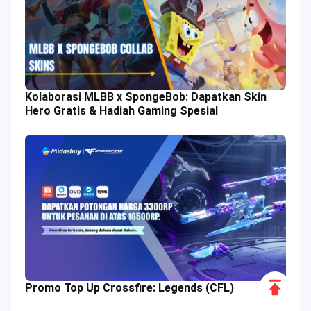
Kolaborasi MLBB x SpongeBob: Dapatkan Skin
Hero Gratis & Hadiah Gaming Spesial
Scroll
Promo Top Up Crossfire: Legends (CFL)
to