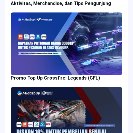
Aktivitas, Merchandise, dan Tips Pengunjung
Promo Top Up Crossfire: Legends (CFL)