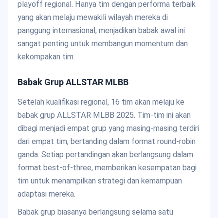
playoff regional. Hanya tim dengan performa terbaik
yang akan melaju mewakili wilayah mereka di
panggung internasional, menjadikan babak awal ini
sangat penting untuk membangun momentum dan
kekompakan tim.
Babak Grup ALLSTAR MLBB
Setelah kualifikasi regional, 16 tim akan melaju ke
babak grup ALLSTAR MLBB 2025. Tim-tim ini akan
dibagi menjadi empat grup yang masing-masing terdiri
dari empat tim, bertanding dalam format round-robin
ganda. Setiap pertandingan akan berlangsung dalam
format best-of-three, memberikan kesempatan bagi
tim untuk menampilkan strategi dan kemampuan
adaptasi mereka.
Babak grup biasanya berlangsung selama satu