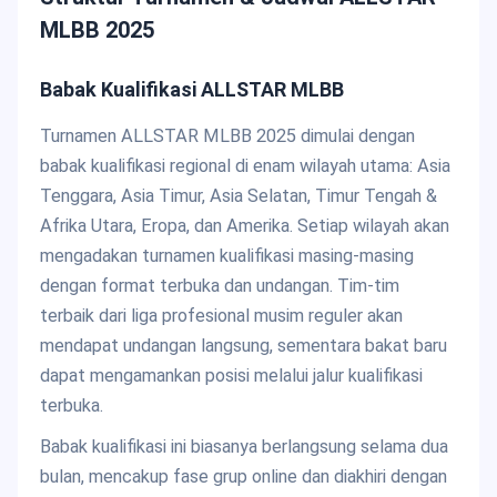
MLBB 2025
Babak Kualifikasi ALLSTAR MLBB
Turnamen ALLSTAR MLBB 2025 dimulai dengan
babak kualifikasi regional di enam wilayah utama: Asia
Tenggara, Asia Timur, Asia Selatan, Timur Tengah &
Afrika Utara, Eropa, dan Amerika. Setiap wilayah akan
mengadakan turnamen kualifikasi masing-masing
dengan format terbuka dan undangan. Tim-tim
terbaik dari liga profesional musim reguler akan
mendapat undangan langsung, sementara bakat baru
dapat mengamankan posisi melalui jalur kualifikasi
terbuka.
Babak kualifikasi ini biasanya berlangsung selama dua
bulan, mencakup fase grup online dan diakhiri dengan