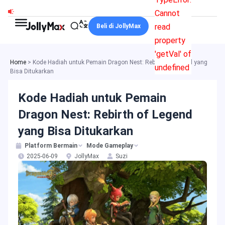
Lewati
Cannot
ke
read
Beli di JollyMax
konten
property
'getVal' of
Home
>
Kode Hadiah untuk Pemain Dragon Nest: Rebirth of Legend yang
undefined
Bisa Ditukarkan
Kode Hadiah untuk Pemain
Dragon Nest: Rebirth of Legend
yang Bisa Ditukarkan
Platform Bermain
Mode Gameplay
2025-06-09
JollyMax
Suzi