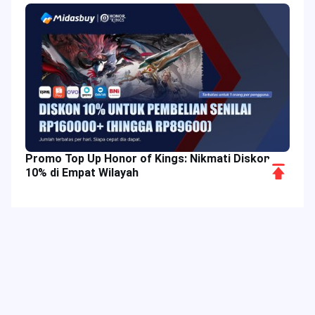
Promo Top Up Honor of Kings: Nikmati Diskon
Scroll
10% di Empat Wilayah
to
Top
Tag Populer
Kolom Terkait
Acara Game
Penawaran Spesial
Diskon Khusus
Bigo Live
Digimon Adventure
Dragon Nest
Daftar Peringkat Teratas
Delta Force Meta
Blood Strike
Bonus Game
Fitur Aplikasi
Bigo Live Lite