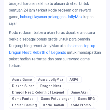
bisa jadi karena salah satu alasan di atas. Untuk
bantuan 24 jam terkait kode redeem dan reward
game,
hubungi layanan pelanggan JollyMax
kapan
saja!
Kode redeem terbaru akan terus diperbarui secara
berkala sebagai bonus gratis untuk para pemain.
Kunjungi blog resmi JollyMax atau
halaman top-up
Dragon Nest: Rebirth of Legends
untuk mendapatkan
paket hadiah terbatas dan pantau reward game
terbaru!
Acara Game
Acara JollyMax
ARPG
Diskon Super
Dragon Nest
Dragon Nest: Rebirth of Legend
Game Aksi
Game Fantasi
Game Petualangan
Game RPG
Hadiah Gaming
Kode Hadiah
Kode Promo