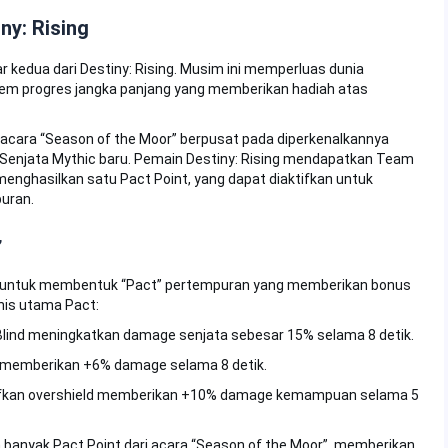
ny: Rising
kedua dari Destiny: Rising. Musim ini memperluas dunia
tem progres jangka panjang yang memberikan hadiah atas
acara “Season of the Moor” berpusat pada diperkenalkannya
 Senjata Mythic baru. Pemain Destiny: Rising mendapatkan Team
menghasilkan satu Pact Point, yang dapat diaktifkan untuk
uran.
”
ng untuk membentuk “Pact” pertempuran yang memberikan bonus
is utama Pact:
nd meningkatkan damage senjata sebesar 15% selama 8 detik.
memberikan +6% damage selama 8 detik.
kan overshield memberikan +10% damage kemampuan selama 5
 banyak Pact Point dari acara “Season of the Moor”, memberikan