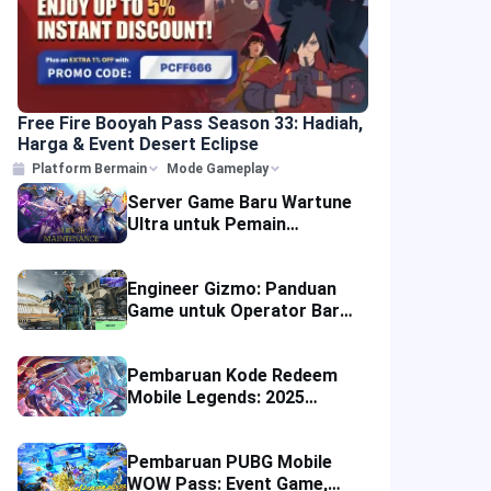
Free Fire Booyah Pass Season 33: Hadiah,
Harga & Event Desert Eclipse
Platform Bermain
Mode Gameplay
Server Game Baru Wartune
Ultra untuk Pemain
MMORPG Fantasi pada
September 2025
Engineer Gizmo: Panduan
Game untuk Operator Baru
di Delta Force Season 7
Pembaruan Kode Redeem
Mobile Legends: 2025
Diamond MLBB, Skin, dan
Diskon Gratis
Pembaruan PUBG Mobile
WOW Pass: Event Game,