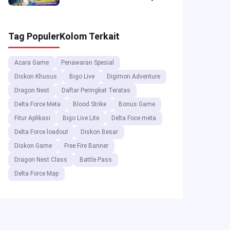
Diskon Spesial &
Penawaran Top-up
Tag Populer
Kolom Terkait
Acara Game
Penawaran Spesial
Diskon Khusus
Bigo Live
Digimon Adventure
Dragon Nest
Daftar Peringkat Teratas
Delta Force Meta
Blood Strike
Bonus Game
Fitur Aplikasi
Bigo Live Lite
Delta Foce meta
Delta Force loadout
Diskon Besar
Diskon Game
Free Fire Banner
Dragon Nest Class
Battle Pass
Delta Force Map