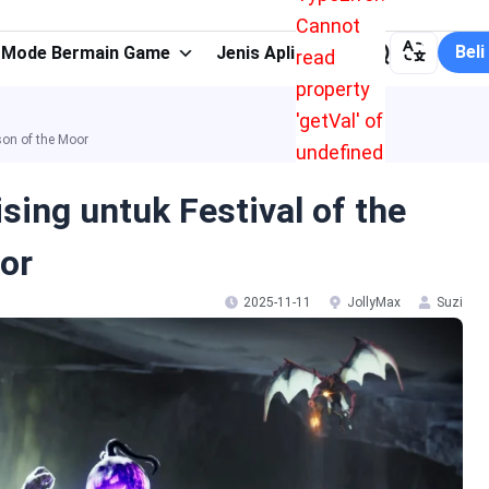
Cannot
Beli
Mode Bermain Game
Jenis Aplikasi
read
property
'getVal' of
son of the Moor
undefined
sing untuk Festival of the
or
2025-11-11
JollyMax
Suzi