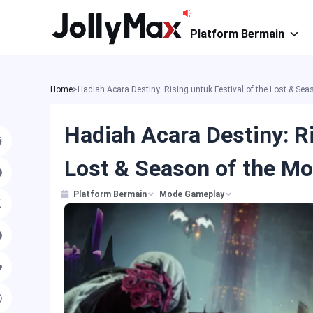
Lewati
ke
Platform Bermain
konten
Home
>
Hadiah Acara Destiny: Rising untuk Festival of the Lost & Sea
Hadiah Acara Destiny: Ri
Lost & Season of the Mo
Platform Bermain
Mode Gameplay