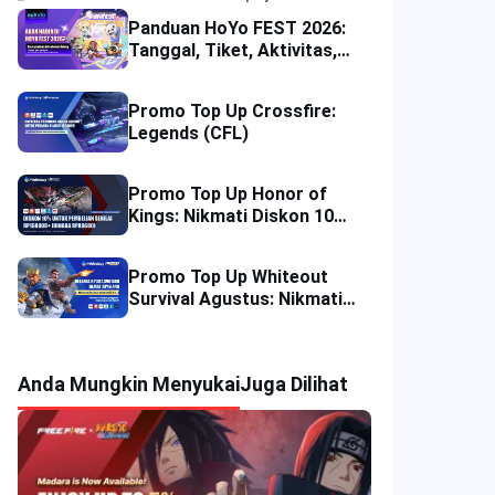
Panduan HoYo FEST 2026:
Tanggal, Tiket, Aktivitas,
Merchandise, dan Tips
Pengunjung
Promo Top Up Crossfire:
Legends (CFL)
Promo Top Up Honor of
Kings: Nikmati Diskon 10%
di Empat Wilayah
Promo Top Up Whiteout
Survival Agustus: Nikmati
Potongan Harga Langsung
Anda Mungkin Menyukai
Juga Dilihat