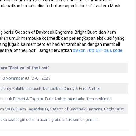
dapatkan hadiah edisi terbatas seperti Jack-o’-Lantern Mask.
 berisi Season of Daybreak Engrams, Bright Dust, dan item
unakan untuk membuka kosmetik dan perlengkapan eksklusif yang
 Rising juga bisa memperoleh hadiah tambahan dengan membeli
estival of the Lost”. Jangan lewatkan
diskon 10% OFF plus kode
ara “Festival of the Lost”
 13 November (UTC -8), 2025
ularity: kalahkan musuh, kumpulkan Candy & Eerie Amber
ar untuk Bucket & Engram; Eerie Amber: membuka item eksklusif
ern Mask (Helm Legendaris), Season of Daybreak Engrams, Bright Dust
buka saat login selama acara; gratis untuk semua pemain