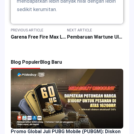
mendapatkan lebih banyak nilai dengan lebih
sedikit kerumitan.
PREVIOUS ARTICLE
NEXT ARTICLE
Garena Free Fire Max Luncurkan Kode Redeem untuk 1-3 Desember 2025
Pembaruan Wartune Ultra Versi 3.5: Gameplay Baru, Hadiah & Kampanye Pembuatan Konten
Blog Populer
Blog Baru
Promo Global Juli PUBG Mobile (PUBGM): Diskon