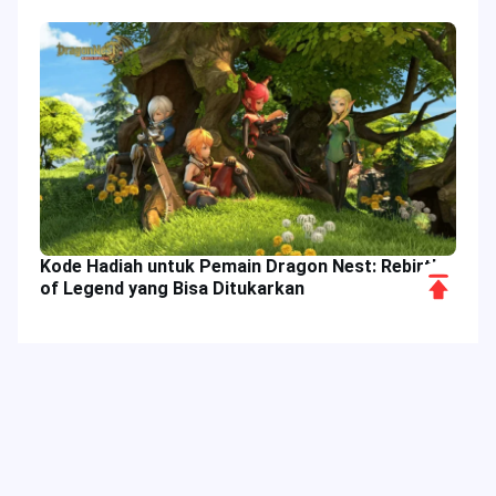
Kode Hadiah untuk Pemain Dragon Nest: Rebirth
Scroll
of Legend yang Bisa Ditukarkan
to
Top
Tag Populer
Kolom Terkait
Acara Game
Penawaran Spesial
Diskon Khusus
Bigo Live
Digimon Adventure
Dragon Nest
Daftar Peringkat Teratas
Delta Force Meta
Fitur Aplikasi