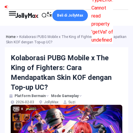
Lewati
Cannot
ke
read
Beli di JollyMax
konten
property
'getVal' of
Home
>
Kolaborasi PUBG Mobile x The King of Fighters: Cara Mendapatkan
undefined
Skin KOF dengan Top-up UC?
Kolaborasi PUBG Mobile x The
King of Fighters: Cara
Mendapatkan Skin KOF dengan
Top-up UC?
Platform Bermain
Mode Gameplay
2026-02-03
JollyMax
Suzi