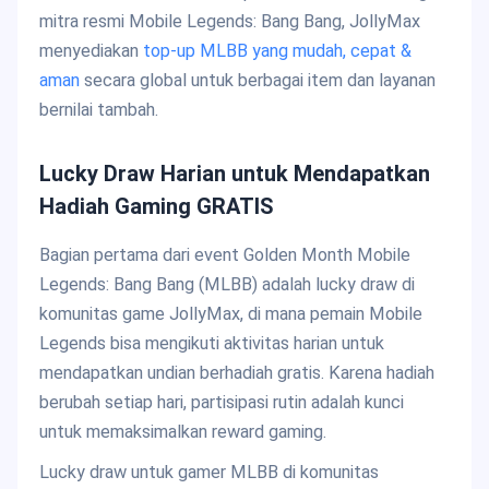
mitra resmi Mobile Legends: Bang Bang, JollyMax
menyediakan
top-up MLBB yang mudah, cepat &
aman
secara global untuk berbagai item dan layanan
bernilai tambah.
Lucky Draw Harian untuk Mendapatkan
Hadiah Gaming GRATIS
Bagian pertama dari event Golden Month Mobile
Legends: Bang Bang (MLBB) adalah lucky draw di
komunitas game JollyMax, di mana pemain Mobile
Legends bisa mengikuti aktivitas harian untuk
mendapatkan undian berhadiah gratis. Karena hadiah
berubah setiap hari, partisipasi rutin adalah kunci
untuk memaksimalkan reward gaming.
Lucky draw untuk gamer MLBB di komunitas