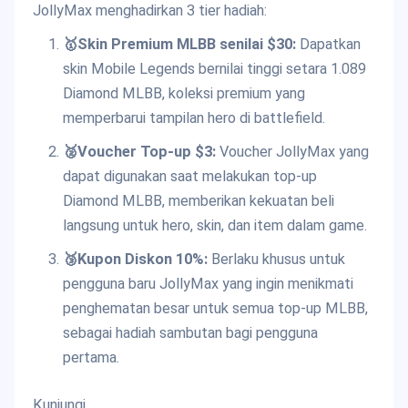
JollyMax menghadirkan 3 tier hadiah:
🥇Skin Premium MLBB senilai $30:
Dapatkan
skin Mobile Legends bernilai tinggi setara 1.089
Diamond MLBB, koleksi premium yang
memperbarui tampilan hero di battlefield.
🥈Voucher Top-up $3:
Voucher JollyMax yang
dapat digunakan saat melakukan top-up
Diamond MLBB, memberikan kekuatan beli
langsung untuk hero, skin, dan item dalam game.
🥉Kupon Diskon 10%:
Berlaku khusus untuk
pengguna baru JollyMax yang ingin menikmati
penghematan besar untuk semua top-up MLBB,
sebagai hadiah sambutan bagi pengguna
pertama.
Kunjungi