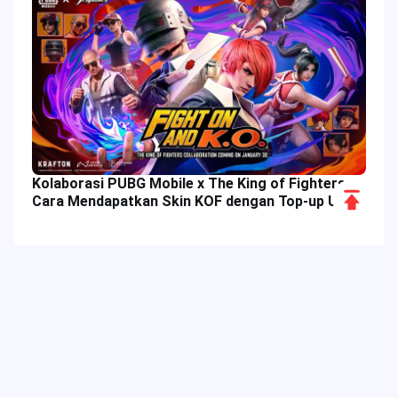
Kolaborasi PUBG Mobile x The King of Fighters:
Scroll
Cara Mendapatkan Skin KOF dengan Top-up UC?
to
Top
Tag Populer
Kolom Terkait
Acara Game
Penawaran Spesial
Diskon Khusus
Bigo Live
Digimon Adventure
Dragon Nest
Daftar Peringkat Teratas
Delta Force Meta
Blood Strike
Bonus Game
Fitur Aplikasi
Bigo Live Lite
Delta Foce meta
Delta Force loadout
Diskon Besar