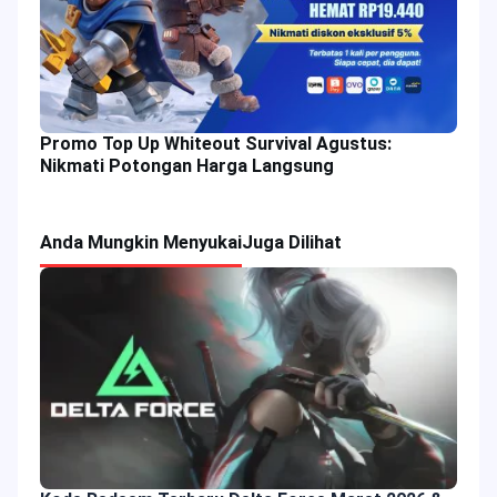
Promo Top Up Whiteout Survival Agustus:
Nikmati Potongan Harga Langsung
Anda Mungkin Menyukai
Juga Dilihat