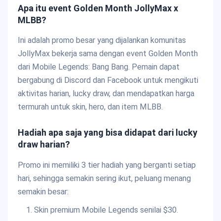
Apa itu event Golden Month JollyMax x
MLBB?
Ini adalah promo besar yang dijalankan komunitas
JollyMax bekerja sama dengan event Golden Month
dari Mobile Legends: Bang Bang. Pemain dapat
bergabung di Discord dan Facebook untuk mengikuti
aktivitas harian, lucky draw, dan mendapatkan harga
termurah untuk skin, hero, dan item MLBB.
Hadiah apa saja yang bisa didapat dari lucky
draw harian?
Promo ini memiliki 3 tier hadiah yang berganti setiap
hari, sehingga semakin sering ikut, peluang menang
semakin besar:
Skin premium Mobile Legends senilai $30.