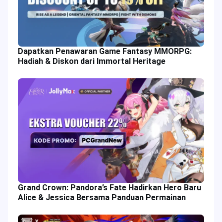
Dapatkan Penawaran Game Fantasy MMORPG:
Hadiah & Diskon dari Immortal Heritage
Grand Crown: Pandora’s Fate Hadirkan Hero Baru
Alice & Jessica Bersama Panduan Permainan