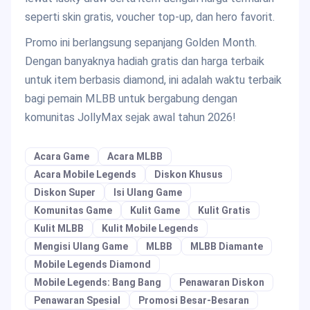
seperti skin gratis, voucher top-up, dan hero favorit.
Promo ini berlangsung sepanjang Golden Month.
Dengan banyaknya hadiah gratis dan harga terbaik
untuk item berbasis diamond, ini adalah waktu terbaik
bagi pemain MLBB untuk bergabung dengan
komunitas JollyMax sejak awal tahun 2026!
Acara Game
Acara MLBB
Acara Mobile Legends
Diskon Khusus
Diskon Super
Isi Ulang Game
Komunitas Game
Kulit Game
Kulit Gratis
Kulit MLBB
Kulit Mobile Legends
Mengisi Ulang Game
MLBB
MLBB Diamante
Mobile Legends Diamond
Mobile Legends: Bang Bang
Penawaran Diskon
Penawaran Spesial
Promosi Besar-Besaran