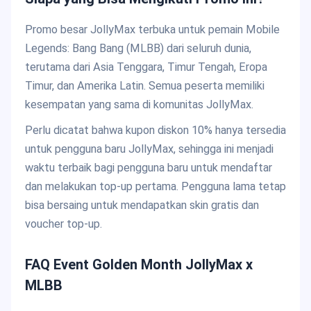
Promo besar JollyMax terbuka untuk pemain Mobile
Legends: Bang Bang (MLBB) dari seluruh dunia,
terutama dari Asia Tenggara, Timur Tengah, Eropa
Timur, dan Amerika Latin. Semua peserta memiliki
kesempatan yang sama di komunitas JollyMax.
Perlu dicatat bahwa kupon diskon 10% hanya tersedia
untuk pengguna baru JollyMax, sehingga ini menjadi
waktu terbaik bagi pengguna baru untuk mendaftar
dan melakukan top-up pertama. Pengguna lama tetap
bisa bersaing untuk mendapatkan skin gratis dan
voucher top-up.
FAQ Event Golden Month JollyMax x
MLBB