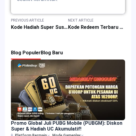
PREVIOUS ARTICLE
NEXT ARTICLE
Kode Hadiah Super Sus Maret 2026 untuk Klaim Hadiah Game
Kode Redeem Terbaru Delta Force Maret 2026 & Cara Menggunakannya
Blog Populer
Blog Baru
Promo Global Juli PUBG Mobile (PUBGM): Diskon
Super & Hadiah UC Akumulatif!
Platform Bermain
Mode Gameplay