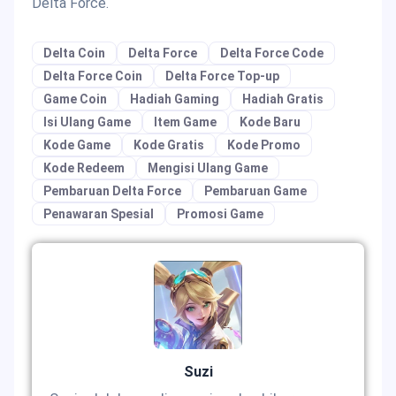
Delta Force.
Delta Coin
Delta Force
Delta Force Code
Delta Force Coin
Delta Force Top-up
Game Coin
Hadiah Gaming
Hadiah Gratis
Isi Ulang Game
Item Game
Kode Baru
Kode Game
Kode Gratis
Kode Promo
Kode Redeem
Mengisi Ulang Game
Pembaruan Delta Force
Pembaruan Game
Penawaran Spesial
Promosi Game
Suzi