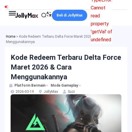
Lewati
Cannot
ke
read
Beli di JollyMax
konten
property
'getVal' of
Home
>
Kode Redeem Terbaru Delta Force Maret 2026 & Cara
undefined
Menggunakannya
Kode Redeem Terbaru Delta Force
Maret 2026 & Cara
Menggunakannya
Platform Bermain
Mode Gameplay
2026-03-19
JollyMax
Suzi