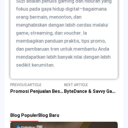
Suzi adalah penulis gaming dan hiburan yang
fokus pada gaya hidup digital—bagaimana
orang bermain, menonton, dan
menghabiskan dengan lebih cerdas melalui
game, streaming, dan voucher. Ia
membagikan panduan praktis, tips promo,
dan pembaruan tren untuk membantu Anda
mendapatkan lebih banyak nilai dengan lebih
sedikit kerumitan.
PREVIOUS ARTICLE
NEXT ARTICLE
Promosi Penjualan Besar-besaran untuk Game MLBB: Skin Gratis & Diskon Top-up
ByteDance & Savvy Games Sepakati Kesepakatan Game Mobile Moonton Senilai $6-7 Miliar
Blog Populer
Blog Baru