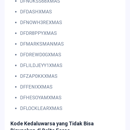
DFNOKSS68XMAS
DFDASHXMAS
DFNOWH3REXMAS
DFDR8PPYXMAS
DFMARKSMANMAS
DFDREWD0GXMAS
DFLILDJEYY1XMAS
DFZAP0KKXMAS
DFFENIXXMAS
DFHESOYAMXMAS
DFLOCKLEARXMAS
Kode Kedaluwarsa yang Tidak Bisa