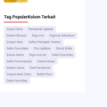
Skin Gratis & Diskon Top-
up
Tag Populer
Kolom Terkait
Acara Game
Penawaran Spesial
Diskon Khusus
Bigo Live
Digimon Adventure
Dragon Nest
Daftar Peringkat Teratas
Delta Force Meta
Fitur Aplikasi
Blood Strike
Bonus Game
Bigo Live Lite
Delta Foce meta
Delta Force loadout
Diskon Besar
Diskon Game
Free Fire Banner
Dragon Nest Class
Battle Pass
Delta Force Map