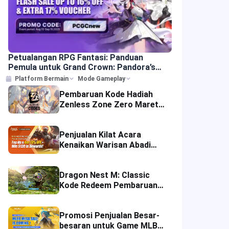
Petualangan RPG Fantasi: Panduan
Pemula untuk Grand Crown: Pandora’s
Fate Game
Platform Bermain
Mode Gameplay
Pembaruan Kode Hadiah
Zenless Zone Zero Maret
2026 untuk Ditukarkan
Penjualan Kilat Acara
Kenaikan Warisan Abadi
dengan Hadiah Gaming
Dragon Nest M: Classic
Kode Redeem Pembaruan
Game Agustus 2025
Promosi Penjualan Besar-
besaran untuk Game MLBB: