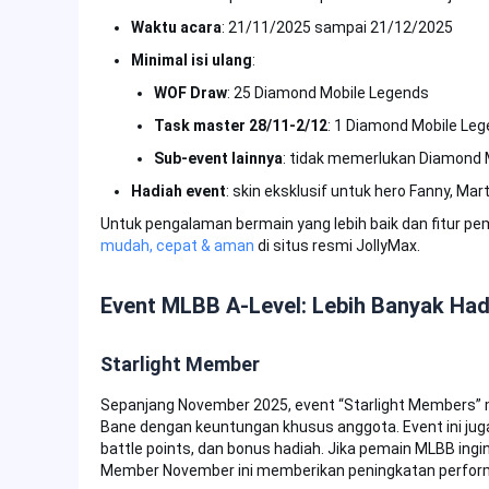
Waktu acara
: 21/11/2025 sampai 21/12/2025
Minimal isi ulang
:
WOF Draw
: 25 Diamond Mobile Legends
Task master 28/11-2/12
: 1 Diamond Mobile Le
Sub-event lainnya
: tidak memerlukan Diamond 
Hadiah event
: skin eksklusif untuk hero Fanny, Mar
Untuk pengalaman bermain yang lebih baik dan fitur pem
mudah, cepat & aman
di situs resmi JollyMax.
Event MLBB A-Level: Lebih Banyak Ha
Starlight Member
Sepanjang November 2025, event “Starlight Members” m
Bane dengan keuntungan khusus anggota. Event ini jug
battle points, dan bonus hadiah. Jika pemain MLBB ingi
Member November ini memberikan peningkatan perfor