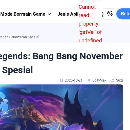
Cannot
Beli
Mode Bermain Game
Jenis Aplikasi
read
property
'getVal' of
engan Penawaran Spesial
undefined
Legends: Bang Bang November
Spesial
2025-10-21
JollyMax
Suzi