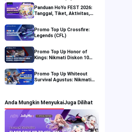
Panduan HoYo FEST 2026:
Tanggal, Tiket, Aktivitas,
Merchandise, dan Tips
Pengunjung
Promo Top Up Crossfire:
Legends (CFL)
Promo Top Up Honor of
Kings: Nikmati Diskon 10%
di Empat Wilayah
Promo Top Up Whiteout
Survival Agustus: Nikmati
Potongan Harga Langsung
Anda Mungkin Menyukai
Juga Dilihat