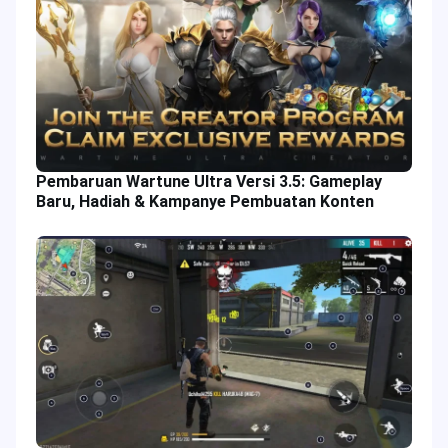
Pembaruan Wartune Ultra Versi 3.5: Gameplay
Baru, Hadiah & Kampanye Pembuatan Konten