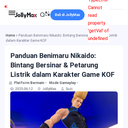
Lewati
Cannot
ke
read
Beli di JollyMax
konten
property
'getVal' of
Home
>
Panduan Benimaru Nikaido: Bintang Bersinar & Petarung Listrik
undefined
dalam Karakter Game KOF
Panduan Benimaru Nikaido:
Bintang Bersinar & Petarung
Listrik dalam Karakter Game KOF
Platform Bermain
Mode Gameplay
2025-06-12
JollyMax
Suzi