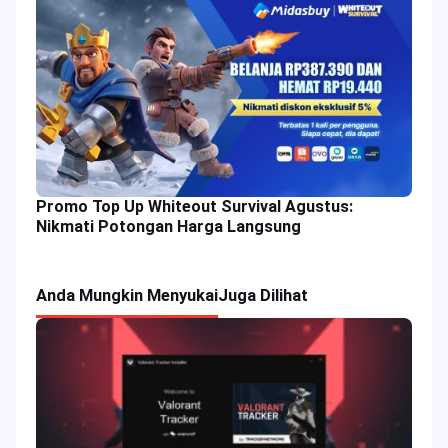
Promo Top Up Whiteout Survival Agustus:
Nikmati Potongan Harga Langsung
Anda Mungkin Menyukai
Juga Dilihat