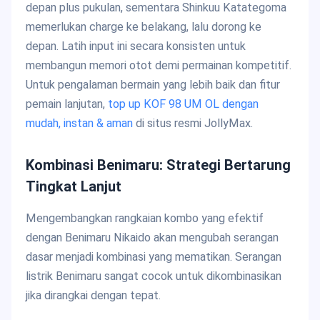
depan plus pukulan, sementara Shinkuu Katategoma
memerlukan charge ke belakang, lalu dorong ke
depan. Latih input ini secara konsisten untuk
membangun memori otot demi permainan kompetitif.
Untuk pengalaman bermain yang lebih baik dan fitur
pemain lanjutan,
top up KOF 98 UM OL dengan
mudah, instan & aman
di situs resmi JollyMax.
Kombinasi Benimaru: Strategi Bertarung
Tingkat Lanjut
Mengembangkan rangkaian kombo yang efektif
dengan Benimaru Nikaido akan mengubah serangan
dasar menjadi kombinasi yang mematikan. Serangan
listrik Benimaru sangat cocok untuk dikombinasikan
jika dirangkai dengan tepat.