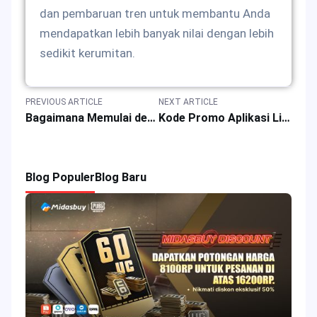
dan pembaruan tren untuk membantu Anda
mendapatkan lebih banyak nilai dengan lebih
sedikit kerumitan.
PREVIOUS ARTICLE
NEXT ARTICLE
Bagaimana Memulai dengan Kuat & Naik Level dengan Cepat di Dragon Nest: Rebirth of Legend?
Kode Promo Aplikasi Live Streaming & Diskon Besar untuk Top-up Tevi Stars
Blog Populer
Blog Baru