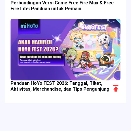
Perbandingan Versi Game Free Fire Max & Free
Fire Lite: Panduan untuk Pemain
Panduan HoYo FEST 2026: Tanggal, Tiket,
Scroll
Aktivitas, Merchandise, dan Tips Pengunjung
to
Top
Tag Populer
Kolom Terkait
Acara Game
Penawaran Spesial
Diskon Khusus
Bigo Live
Digimon Adventure
Dragon Nest