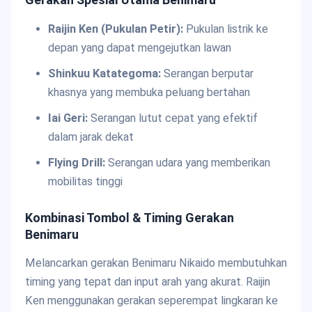
Raijin Ken (Pukulan Petir):
Pukulan listrik ke
depan yang dapat mengejutkan lawan
Shinkuu Katategoma:
Serangan berputar
khasnya yang membuka peluang bertahan
Iai Geri:
Serangan lutut cepat yang efektif
dalam jarak dekat
Flying Drill:
Serangan udara yang memberikan
mobilitas tinggi
Kombinasi Tombol & Timing Gerakan
Benimaru
Melancarkan gerakan Benimaru Nikaido membutuhkan
timing yang tepat dan input arah yang akurat. Raijin
Ken menggunakan gerakan seperempat lingkaran ke