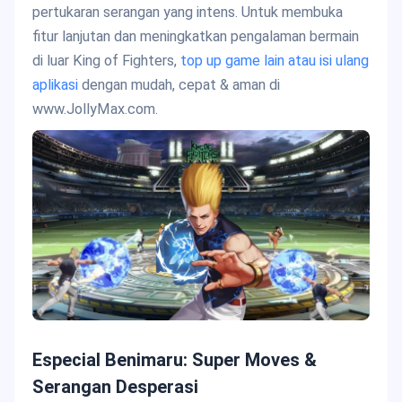
pertukaran serangan yang intens. Untuk membuka
fitur lanjutan dan meningkatkan pengalaman bermain
di luar King of Fighters,
top up game lain atau isi ulang
aplikasi
dengan mudah, cepat & aman di
www.JollyMax.com.
Especial Benimaru: Super Moves &
Serangan Desperasi