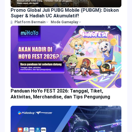
Promo Global Juli PUBG Mobile (PUBGM): Diskon
Super & Hadiah UC Akumulatif!
Platform Bermain
Mode Gameplay
Panduan HoYo FEST 2026: Tanggal, Tiket,
Aktivitas, Merchandise, dan Tips Pengunjung