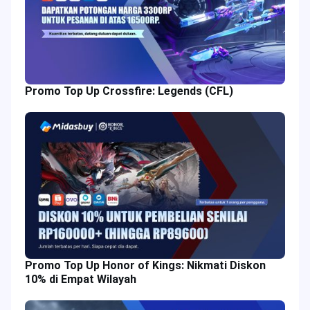
Promo Top Up Crossfire: Legends (CFL)
Promo Top Up Honor of Kings: Nikmati Diskon
10% di Empat Wilayah