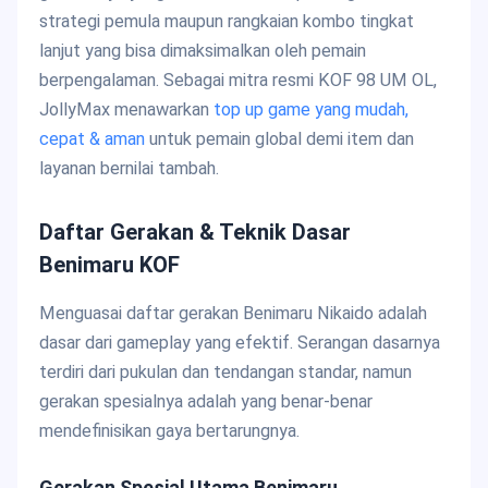
strategi pemula maupun rangkaian kombo tingkat
lanjut yang bisa dimaksimalkan oleh pemain
berpengalaman. Sebagai mitra resmi KOF 98 UM OL,
JollyMax menawarkan
top up game yang mudah,
cepat & aman
untuk pemain global demi item dan
layanan bernilai tambah.
Daftar Gerakan & Teknik Dasar
Benimaru KOF
Menguasai daftar gerakan Benimaru Nikaido adalah
dasar dari gameplay yang efektif. Serangan dasarnya
terdiri dari pukulan dan tendangan standar, namun
gerakan spesialnya adalah yang benar-benar
mendefinisikan gaya bertarungnya.
Gerakan Spesial Utama Benimaru