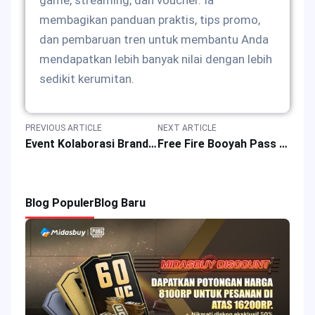
game, streaming, dan voucher. Ia
membagikan panduan praktis, tips promo,
dan pembaruan tren untuk membantu Anda
mendapatkan lebih banyak nilai dengan lebih
sedikit kerumitan.
PREVIOUS ARTICLE
NEXT ARTICLE
Event Kolaborasi Brand PUBG x G-Dragon Membawa Kekuatan Bintang ke Medan Pertempuran
Free Fire Booyah Pass Musim Spesial: Event Lucky Draw untuk Hadiah Gaming
Blog Populer
Blog Baru