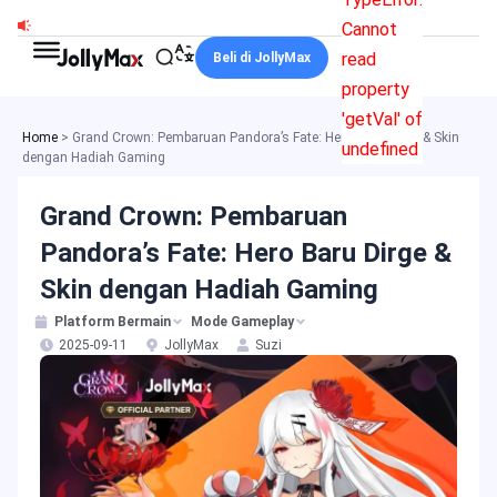
Lewati
Cannot
ke
read
Beli di JollyMax
konten
property
'getVal' of
Home
>
Grand Crown: Pembaruan Pandora’s Fate: Hero Baru Dirge & Skin
undefined
dengan Hadiah Gaming
Grand Crown: Pembaruan
Pandora’s Fate: Hero Baru Dirge &
Skin dengan Hadiah Gaming
Platform Bermain
Mode Gameplay
2025-09-11
JollyMax
Suzi