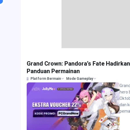
Grand Crown: Pandora’s Fate Hadirkan
Panduan Permainan
Platform Bermain
Mode Gameplay
Grand
hero 
Oktob
dan k
pema