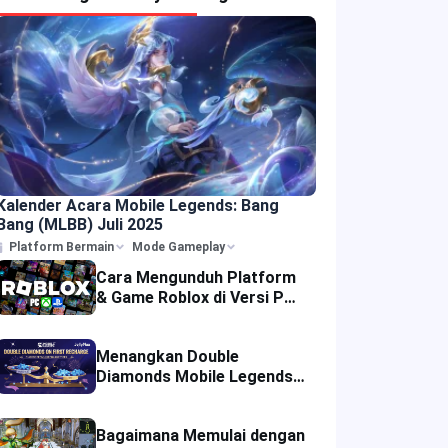
Kalender Acara Mobile Legends: Bang
Bang (MLBB) Juli 2025
Platform Bermain
Mode Gameplay
Cara Mengunduh Platform
& Game Roblox di Versi PC,
Mobile, dan Konsol?
Menangkan Double
Diamonds Mobile Legends
& Super Value Pass untuk
Hadiah Eksklusif dalam
Bagaimana Memulai dengan
Game