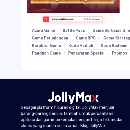
Acara Game
Battle Pass
Game Berbasis Gili
Game Petualangan
Game RPG
Game Strateg
Karakter Game
Kode Hadiah
Kode Redeem
Panduan Game
Penawaran Spesial
Promosi 
Sebagai platform hiburan digital, JollyMax menjual
barang-barang bernilai tambah untuk perusahaan
aplikasi dan game terkemuka dengan harga terbaik dan
akses yang mudah serta aman. Blog JollyMax