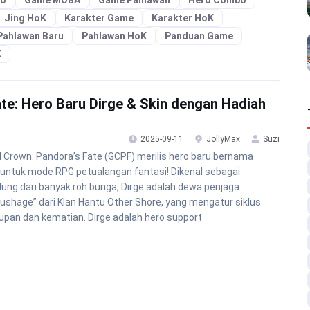
Jing HoK
Karakter Game
Karakter HoK
Pahlawan Baru
Pahlawan HoK
Panduan Game
K
e: Hero Baru Dirge & Skin dengan Hadiah
2025-09-11
JollyMax
Suzi
 Crown: Pandora’s Fate (GCPF) merilis hero baru bernama
 untuk mode RPG petualangan fantasi! Dikenal sebagai
dung dari banyak roh bunga, Dirge adalah dewa penjaga
ushage” dari Klan Hantu Other Shore, yang mengatur siklus
upan dan kematian. Dirge adalah hero support