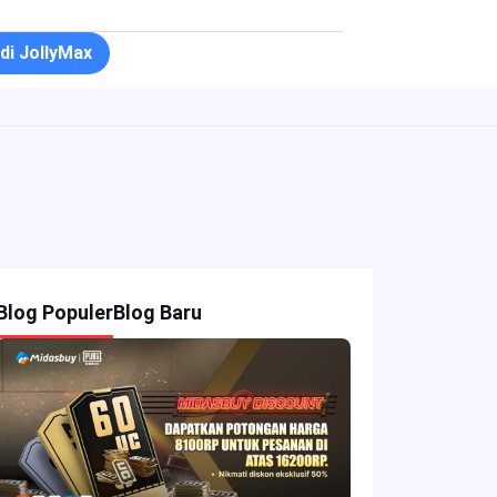
 di JollyMax
Blog Populer
Blog Baru