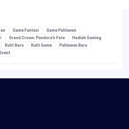
ran
Game Fantasi
Game Pahlawan
i
Grand Crown: Pandora's Fate
Hadiah Gaming
Kulit Baru
Kulit Game
Pahlawan Baru
Event