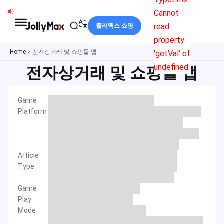
콘
Cannot
텐
read
졸리맥스 쇼핑
츠
property
로
Home
>
전자상거래 및 쇼핑몰 앱
'getVal' of
건
undefined
전자상거래 및 쇼핑몰 앱
너
뛰
기
Game
Platform
Article
Type
Game
Play
Mode