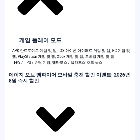
게임 플레이 모드
APK 안드로이드 게임 및 앱
,
iOS 아이폰 아이패드 게임 및 앱
,
PC 게임 및
앱
,
PlayStation 게임 및 앱
,
Xbox 게임 및 앱
,
모바일 게임 및 앱
FPS / TPS / 슈팅 게임
,
델타포스 / 델타포스 호크 옵스
에이지 오브 엠파이어 모바일 충전 할인 이벤트: 2026년
8월 즉시 할인