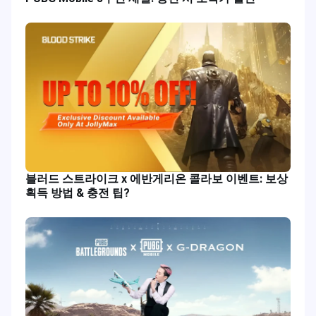
블러드 스트라이크 x 에반게리온 콜라보 이벤트: 보상
획득 방법 & 충전 팁?