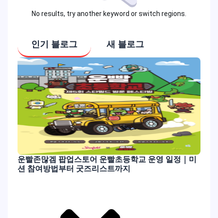
No results, try another keyword or switch regions.
인기 블로그
새 블로그
운빨존많겜 팝업스토어 운빨초등학교 운영 일정｜미
션 참여방법부터 굿즈리스트까지