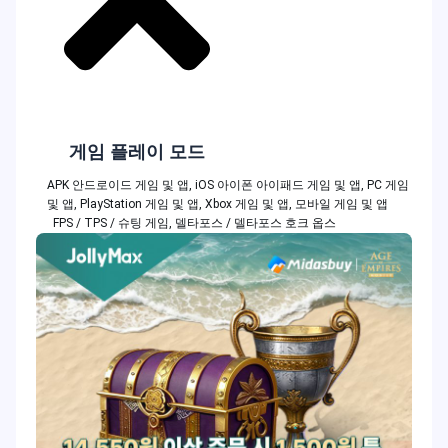
게임 플레이 모드
APK 안드로이드 게임 및 앱
,
iOS 아이폰 아이패드 게임 및 앱
,
PC 게임
및 앱
,
PlayStation 게임 및 앱
,
Xbox 게임 및 앱
,
모바일 게임 및 앱
FPS / TPS / 슈팅 게임
,
델타포스 / 델타포스 호크 옵스