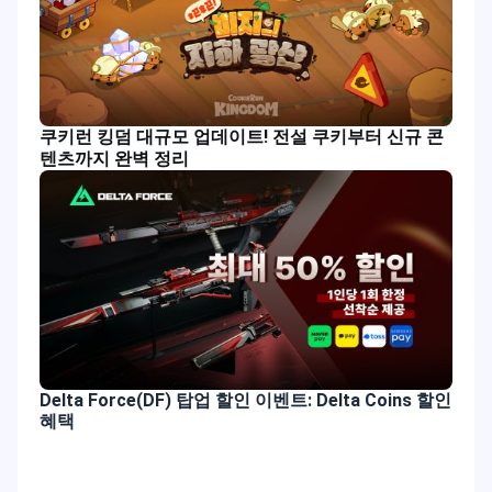
쿠키런 킹덤 대규모 업데이트! 전설 쿠키부터 신규 콘
텐츠까지 완벽 정리
Delta Force(DF) 탑업 할인 이벤트: Delta Coins 할인
혜택