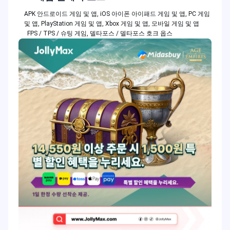
APK 안드로이드 게임 및 앱
,
iOS 아이폰 아이패드 게임 및 앱
,
PC 게임
및 앱
,
PlayStation 게임 및 앱
,
Xbox 게임 및 앱
,
모바일 게임 및 앱
FPS / TPS / 슈팅 게임
,
델타포스 / 델타포스 호크 옵스