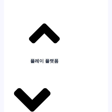
플레이 플랫폼