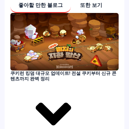
좋아할 만한 블로그
또한 보기
쿠키런 킹덤 대규모 업데이트! 전설 쿠키부터 신규 콘
텐츠까지 완벽 정리