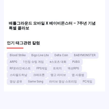
PUBG x 지드래곤 브랜드 컬래버레이션 이벤트, 전장
에서 스타 파워를 선사하다
배틀그라운드 모바일 X 베이비몬스터 – 7주년 기념
특별 콜라보
인기 태그
관련 칼럼
Blood Strike
Bigo Live Lite
Delta Coin
BABYMONSTER
ARPG
1인칭 슈팅 게임
e스포츠 대회
PUBG
RF온라인넥스트
FPS게임
트위치
액션RPG
스타필드하남
크래프톤
탱고 라이브
앱 사용법