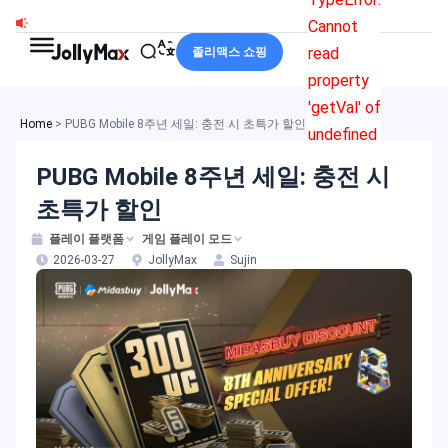
콘
Cannot
텐
read
졸리맥스 쇼핑
츠
property
로
'getVal' of
건
Home
>
PUBG Mobile 8주년 세일: 충전 시 초특가 할인
undefined
너
PUBG Mobile 8주년 세일: 충전 시
뛰
기
초특가 할인
플레이 플랫폼
게임 플레이 모드
2026-03-27
JollyMax
Sujin