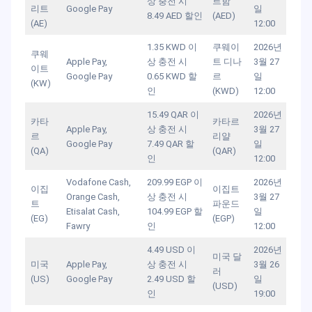
상 충전 시
르함
리트
Google Pay
일
8.49 AED 할인
(AED)
(AE)
12:00
1.35 KWD 이
쿠웨이
2026년
쿠웨
Apple Pay,
상 충전 시
트 디나
3월 27
이트
Google Pay
0.65 KWD 할
르
일
(KW)
인
(KWD)
12:00
15.49 QAR 이
2026년
카타
카타르
Apple Pay,
상 충전 시
3월 27
르
리얄
Google Pay
7.49 QAR 할
일
(QA)
(QAR)
인
12:00
Vodafone Cash,
209.99 EGP 이
2026년
이집
이집트
Orange Cash,
상 충전 시
3월 27
트
파운드
Etisalat Cash,
104.99 EGP 할
일
(EG)
(EGP)
Fawry
인
12:00
4.49 USD 이
2026년
미국 달
미국
Apple Pay,
상 충전 시
3월 26
러
(US)
Google Pay
2.49 USD 할
일
(USD)
인
19:00