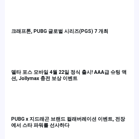
쿠키런 오븐브레이크 X 캐치! 티니핑 콜라보 이벤트
총정리
플레이 플랫폼
게임 플레이 모드
크래프톤, PUBG 글로벌 시리즈(PGS) 7 개최
델타 포스 모바일 4월 22일 정식 출시! AAA급 슈팅 액
션, Jollymax 충전 보상 이벤트