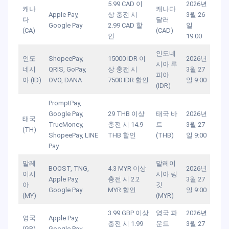
5.99 CAD 이
2026년
캐나
캐나다
Apple Pay,
상 충전 시
3월 26
다
달러
Google Pay
2.99 CAD 할
일
(CA)
(CAD)
인
19:00
인도네
인도
ShopeePay,
15000 IDR 이
2026년
시아 루
네시
QRIS, GoPay,
상 충전 시
3월 27
피아
아 (ID)
OVO, DANA
7500 IDR 할인
일 9:00
(IDR)
PromptPay,
Google Pay,
29 THB 이상
태국 바
2026년
태국
TrueMoney,
충전 시 14.9
트
3월 27
(TH)
ShopeePay, LINE
THB 할인
(THB)
일 9:00
Pay
말레
말레이
BOOST, TNG,
4.3 MYR 이상
2026년
이시
시아 링
Apple Pay,
충전 시 2.2
3월 27
아
깃
Google Pay
MYR 할인
일 9:00
(MY)
(MYR)
3.99 GBP 이상
영국 파
2026년
영국
Apple Pay,
충전 시 1.99
운드
3월 27
(GB)
Google Pay