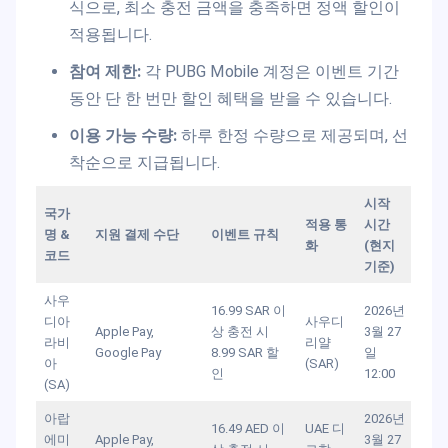
식으로, 최소 충전 금액을 충족하면 정액 할인이
적용됩니다.
참여 제한:
각 PUBG Mobile 계정은 이벤트 기간
동안 단 한 번만 할인 혜택을 받을 수 있습니다.
이용 가능 수량:
하루 한정 수량으로 제공되며, 선
착순으로 지급됩니다.
시작
국가
적용 통
시간
명 &
지원 결제 수단
이벤트 규칙
화
(현지
코드
기준)
사우
16.99 SAR 이
2026년
디아
사우디
Apple Pay,
상 충전 시
3월 27
라비
리얄
Google Pay
8.99 SAR 할
일
아
(SAR)
인
12:00
(SA)
아랍
2026년
16.49 AED 이
UAE 디
에미
Apple Pay,
3월 27