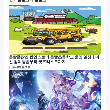
인기 블로그
새 블로그
운빨존많겜 팝업스토어 운빨초등학교 운영 일정｜미
션 참여방법부터 굿즈리스트까지
플레이 플랫폼