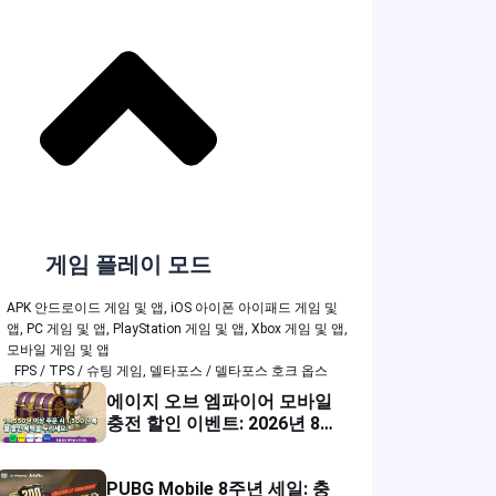
게임 플레이 모드
APK 안드로이드 게임 및 앱
,
iOS 아이폰 아이패드 게임 및
앱
,
PC 게임 및 앱
,
PlayStation 게임 및 앱
,
Xbox 게임 및 앱
,
모바일 게임 및 앱
FPS / TPS / 슈팅 게임
,
델타포스 / 델타포스 호크 옵스
에이지 오브 엠파이어 모바일
충전 할인 이벤트: 2026년 8월
즉시 할인
PUBG Mobile 8주년 세일: 충