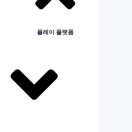
플레이 플랫폼