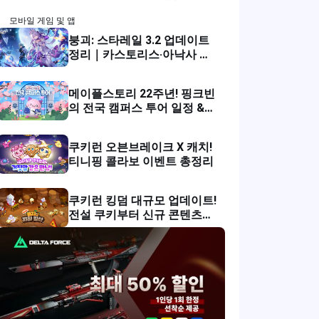
모바일 게임 및 앱
붕괴: 스타레일 3.2 업데이트
정리｜카스토리스·아낙사 등
장 & 2주년 이벤트 혜택
메이플스토리 22주년! 핑크빈
의 전국 캠퍼스 투어 일정 &
참여 방법
쿠키런 오븐브레이크 X 캐치!
티니핑 콜라보 이벤트 총정리
쿠키런 킹덤 대규모 업데이트!
전설 쿠키부터 신규 콘텐츠까
지 완벽 정리