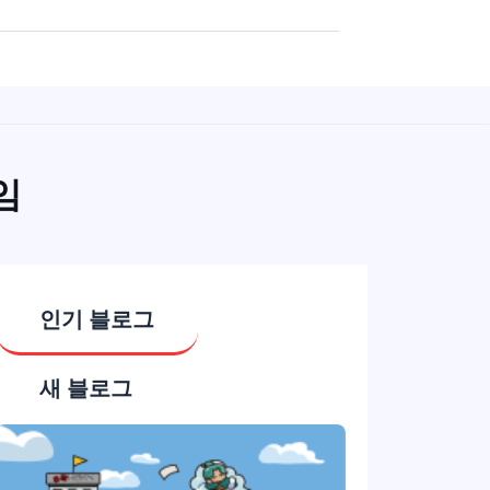
게임
인기 블로그
새 블로그