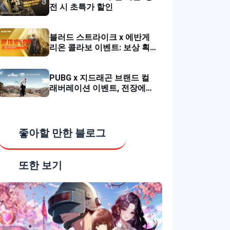
전 시 초특가 할인
블러드 스트라이크 x 에반게
리온 콜라보 이벤트: 보상 획
득 방법 & 충전 팁?
PUBG x 지드래곤 브랜드 컬
래버레이션 이벤트, 전장에서
스타 파워를 선사하다
좋아할 만한 블로그
또한 보기